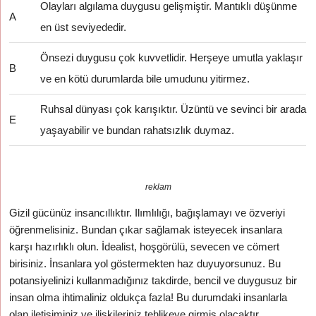
Olayları algılama duygusu gelişmiştir. Mantıklı düşünme
A
en üst seviyededir.
Önsezi duygusu çok kuvvetlidir. Herşeye umutla yaklaşır
B
ve en kötü durumlarda bile umudunu yitirmez.
Ruhsal dünyası çok karışıktır. Üzüntü ve sevinci bir arada
E
yaşayabilir ve bundan rahatsızlık duymaz.
reklam
Gizil gücünüz insancıllıktır. Ilımlılığı, bağışlamayı ve özveriyi
öğrenmelisiniz. Bundan çıkar sağlamak isteyecek insanlara
karşı hazırlıklı olun. İdealist, hoşgörülü, sevecen ve cömert
birisiniz. İnsanlara yol göstermekten haz duyuyorsunuz. Bu
potansiyelinizi kullanmadığınız takdirde, bencil ve duygusuz bir
insan olma ihtimaliniz oldukça fazla! Bu durumdaki insanlarla
olan iletişiminiz ve ilişkileriniz tehlikeye girmiş olacaktır.