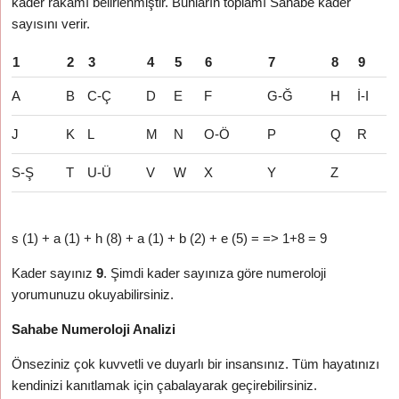
kader rakamı belirlenmiştir. Bunların toplamı Sahabe kader
sayısını verir.
1
2
3
4
5
6
7
8
9
A
B
C-Ç
D
E
F
G-Ğ
H
İ-I
J
K
L
M
N
O-Ö
P
Q
R
S-Ş
T
U-Ü
V
W
X
Y
Z
s (1) + a (1) + h (8) + a (1) + b (2) + e (5) = => 1+8 = 9
Kader sayınız
9
. Şimdi kader sayınıza göre numeroloji
yorumunuzu okuyabilirsiniz.
Sahabe Numeroloji Analizi
Önseziniz çok kuvvetli ve duyarlı bir insansınız. Tüm hayatınızı
kendinizi kanıtlamak için çabalayarak geçirebilirsiniz.