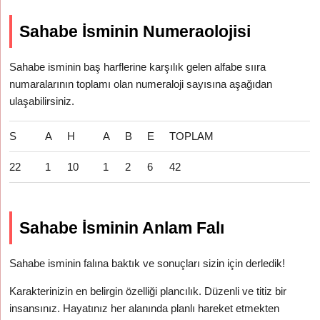
Sahabe İsminin Numeraolojisi
Sahabe isminin baş harflerine karşılık gelen alfabe sııra
numaralarının toplamı olan numeraloji sayısına aşağıdan
ulaşabilirsiniz.
S
A
H
A
B
E
TOPLAM
22
1
10
1
2
6
42
Sahabe İsminin Anlam Falı
Sahabe isminin falına baktık ve sonuçları sizin için derledik!
Karakterinizin en belirgin özelliği plancılık. Düzenli ve titiz bir
insansınız. Hayatınız her alanında planlı hareket etmekten