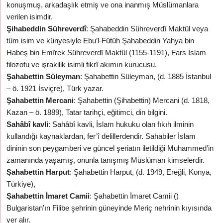
konuşmuş, arkadaşlık etmiş ve ona inanmış Müslümanlara
verilen isimdir.
Şihabeddin Sühreverdî
: Şahabeddin Sühreverdî Maktûl veya
tüm isim ve künyesiyle Ebu’l-Fütûh Şahabeddin Yahya bin
Habeş bin Emîrek Sühreverdî Maktûl (1155-1191), Fars İslam
filozofu ve işrakilik isimli fikrî akımın kurucusu.
Şahabettin Süleyman
: Şahabettin Süleyman, (d. 1885 İstanbul
– ö. 1921 İsviçre), Türk yazar.
Şahabettin Mercani
: Şahabettin (Şihabettin) Mercani (d. 1818,
Kazan – ö. 1889), Tatar tarihçi, eğitimci, din bilgini.
Sahâbî kavli
: Sahâbî kavli, İslam hukuku olan fıkıh ilminin
kullandığı kaynaklardan, fer’î delillerdendir. Sahabiler İslam
dininin son peygamberi ve güncel şeriatın iletildiği Muhammed’in
zamanında yaşamış, onunla tanışmış Müslüman kimselerdir.
Şahabettin Harput
: Şahabettin Harput, (d. 1949, Ereğli, Konya,
Türkiye),
Şahabettin İmaret Camii
: Şahabettin İmaret Camii ()
Bulgaristan’ın Filibe şehrinin güneyinde Meriç nehrinin kıyısında
yer alır.