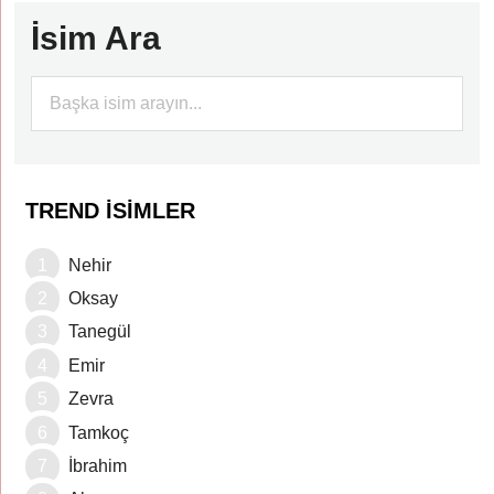
İsim Ara
TREND İSIMLER
Nehir
Oksay
Tanegül
Emir
Zevra
Tamkoç
İbrahim