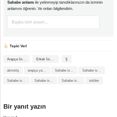
Sahabe anlamı
ile yetinmeyip tanıdıklarınızın da isminin
anlamını öğrenin. Ve onları bilgilendirin.
Tepki Ver!
Arapça İsimler
Erkek İsimleri
Ş
akrostiş
arapça yazılışı
Sahabe isminin analizi
Sahabe isminin anlamı
Sahabe isminin baş harfleriyle şiir
Sahabe isminin kökeni
Sahabe isminin numerolojisi
ünlüler
Bir yanıt yazın