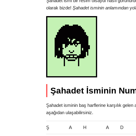
Şahadet ismi bir resim olsaydı nasıl görünürd
olarak bizde!
Şahadet isminin anlamından
yol
Şahadet İsminin Num
Şahadet isminin baş harflerine karşılık gelen 
aşağıdan ulaşabilirsiniz.
Ş
A
H
A
D