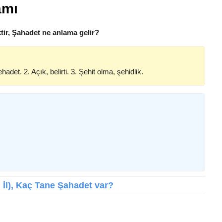
amı
ir, Şahadet ne anlama gelir?
ehadet. 2. Açık, belirti. 3. Şehit olma, şehidlik.
l İl), Kaç Tane Şahadet var?