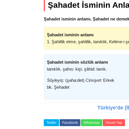
Şahadet İsminin Anl
Şahadet isminin anlamı, Şahadet ne demekt
Şahadet isminin anlamı
1. Şahitlik etme, şahitlik, tanıklık, Kelime-i ş
Şahadet isminin sözlük anlamı
tanıklık. şahıs: kişi. şâhid: tanık.
Söyleyiş:
(şaha:det)
Cinsiyet:
Erkek
bk. Şehadet
Türkiye’de (İ
Twitter
Facebook
WhatsApp
Yorum Yap