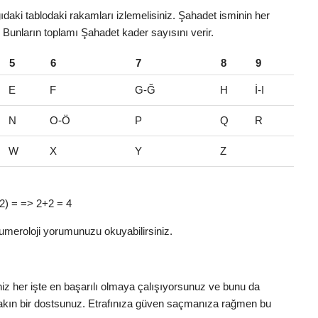
daki tablodaki rakamları izlemelisiniz. Şahadet isminin her
r. Bunların toplamı Şahadet kader sayısını verir.
5
6
7
8
9
E
F
G-Ğ
H
İ-I
N
O-Ö
P
Q
R
W
X
Y
Z
 (2) = => 2+2 = 4
umeroloji yorumunuzu okuyabilirsiniz.
niz her işte en başarılı olmaya çalışıyorsunuz ve bunu da
yakın bir dostsunuz. Etrafınıza güven saçmanıza rağmen bu