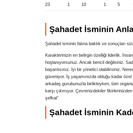
23
1
10
1
5
Şahadet İsminin Anl
Şahadet isminin falına baktık ve sonuçları sizi
Karakterinizin en belirgin özelliği liderlik. İns
hoşlanıyorsunuz. Ancak bencil değilsiniz. Sa
başarılısınız. İyi bir yönetici olabilirsiniz. N
güveniyor. İş yaşamınızda olduğu kadar özel 
arkadaş gurubunuzla birlikteyken, tüm organi
karşı çıkmıyor. Çevrenizdekiler fikirlerinizde
şefkat"
Şahadet İsminin Kader