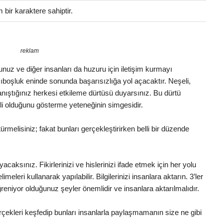
bir karaktere sahiptir.
reklam
luğunuz ve diğer insanları da huzuru için iletişim kurmayı
boşluk eninde sonunda başarısızlığa yol açacaktır. Neşeli,
Tanıştığınız herkesi etkileme dürtüsü duyarsınız. Bu dürtü
li olduğunu gösterme yeteneğinin simgesidir.
melisiniz; fakat bunları gerçekleştirirken belli bir düzende
yacaksınız. Fikirlerinizi ve hislerinizi ifade etmek için her yolu
leri kullanarak yapılabilir. Bilgilerinizi insanlara aktarın. 3’ler
reniyor olduğunuz şeyler önemlidir ve insanlara aktarılmalıdır.
ekleri keşfedip bunları insanlarla paylaşmamanın size ne gibi