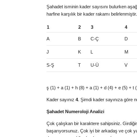
Şahadet isminin kader sayısını bulurken aşağı
harfine karşılık bir kader rakamı belirlenmişti
1
2
3
4
A
B
C-Ç
D
J
K
L
M
S-Ş
T
U-Ü
V
ş (1) + a (1) + h (8) + a (1) + d (4) + e (5) + t
Kader sayınız
4
. Şimdi kader sayınıza göre n
Şahadet Numeroloji Analizi
Çok çalışkan bir karaktere sahipsiniz. Girdiği
başarıyorsunuz. Çok iyi bir arkadaş ve çok 