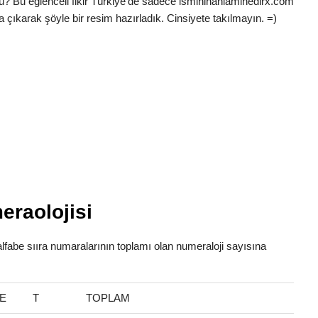
ü? Bu eğlenceli fikir Türkiye’de sadece ismininanlaminedirx.com
a çıkarak şöyle bir resim hazırladık. Cinsiyete takılmayın. =)
eraolojisi
alfabe sııra numaralarının toplamı olan numeraloji sayısına
E
T
TOPLAM