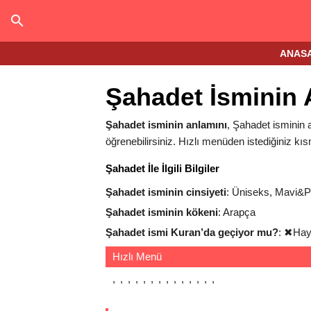
ANAS
Şahadet İsminin 
Şahadet isminin anlamını
, Şahadet isminin a
öğrenebilirsiniz. Hızlı menüden istediğiniz kıs
Şahadet İle İlgili Bilgiler
Şahadet isminin cinsiyeti
: Üniseks, Mavi&
Şahadet isminin kökeni
: Arapça
Şahadet ismi Kuran’da geçiyor mu?
:
✖
Hay
Hızlı Menü