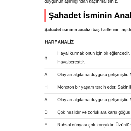
duygunun aşırılığından kaçınmalısınız.
Şahadet İsminin Anal
Şahadet isminin analizi
baş harflerinin taşıdığ
HARF
ANALIZ
Hayal kurmak onun için bir eğlencedir
Ş
Hayalperesttir.
A
Olayları algılama duygusu gelişmiştir.
H
Monoton bir yaşam tercih eder. Sakinlik 
A
Olayları algılama duygusu gelişmiştir.
D
Çok hırslıdır ve zorluklara karşı göğüs
E
Ruhsal dünyası çok karışıktır. Üzüntü 