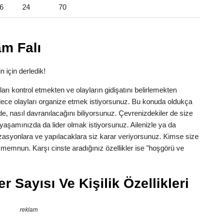
6
24
70
am Falı
n için derledik!
anları kontrol etmekten ve olayların gidişatını belirlemekten
dece olayları organize etmek istiyorsunuz. Bu konuda oldukça
erede, nasıl davranılacağını biliyorsunuz. Çevrenizdekiler de size
yaşamınızda da lider olmak istiyorsunuz. Ailenizle ya da
zasyonlara ve yapılacaklara siz karar veriyorsunuz. Kimse size
n memnun. Karşı cinste aradığınız özellikler ise "hoşgörü ve
 Sayısı Ve Kişilik Özellikleri
reklam