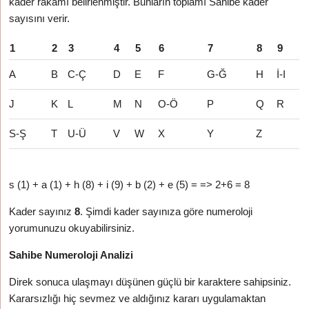
kader rakamı belirlenmiştir. Bunların toplamı Sahibe kader
sayısını verir.
1
2
3
4
5
6
7
8
9
A
B
C-Ç
D
E
F
G-Ğ
H
İ-I
J
K
L
M
N
O-Ö
P
Q
R
S-Ş
T
U-Ü
V
W
X
Y
Z
s (1) + a (1) + h (8) + i (9) + b (2) + e (5) = => 2+6 = 8
Kader sayınız
8
. Şimdi kader sayınıza göre numeroloji
yorumunuzu okuyabilirsiniz.
Sahibe Numeroloji Analizi
Direk sonuca ulaşmayı düşünen güçlü bir karaktere sahipsiniz.
Kararsızlığı hiç sevmez ve aldığınız kararı uygulamaktan