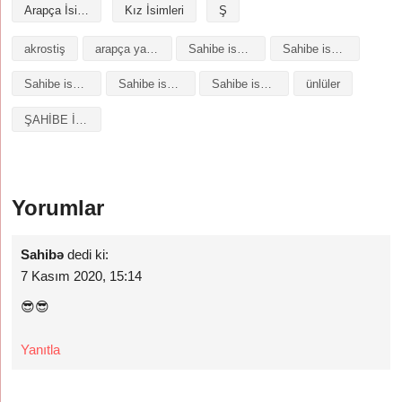
Arapça İsimler
Kız İsimleri
Ş
akrostiş
arapça yazılışı
Sahibe isminin analizi
Sahibe isminin anlamı
Sahibe isminin baş harfleriyle şiir
Sahibe isminin kökeni
Sahibe isminin numerolojisi
ünlüler
ŞAHİBE İSMİNİN ANLAMI
Yorumlar
Sahibə
dedi ki:
7 Kasım 2020, 15:14
😎😎
Yanıtla