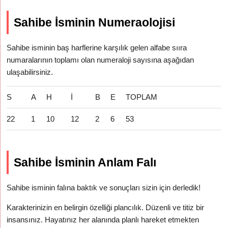
Sahibe İsminin Numeraolojisi
Sahibe isminin baş harflerine karşılık gelen alfabe sııra
numaralarının toplamı olan numeraloji sayısına aşağıdan
ulaşabilirsiniz.
S
A
H
İ
B
E
TOPLAM
22
1
10
12
2
6
53
Sahibe İsminin Anlam Falı
Sahibe isminin falına baktık ve sonuçları sizin için derledik!
Karakterinizin en belirgin özelliği plancılık. Düzenli ve titiz bir
insansınız. Hayatınız her alanında planlı hareket etmekten