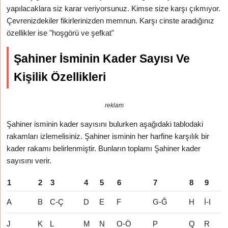
yapılacaklara siz karar veriyorsunuz. Kimse size karşı çıkmıyor.
Çevrenizdekiler fikirlerinizden memnun. Karşı cinste aradığınız
özellikler ise "hoşgörü ve şefkat"
Şahiner İsminin Kader Sayısı Ve
Kişilik Özellikleri
reklam
Şahiner isminin kader sayısını bulurken aşağıdaki tablodaki
rakamları izlemelisiniz. Şahiner isminin her harfine karşılık bir
kader rakamı belirlenmiştir. Bunların toplamı Şahiner kader
sayısını verir.
1
2
3
4
5
6
7
8
9
A
B
C-Ç
D
E
F
G-Ğ
H
İ-I
J
K
L
M
N
O-Ö
P
Q
R