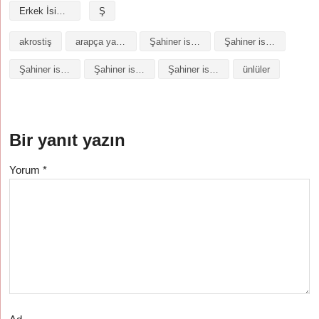
Erkek İsimleri
Ş
akrostiş
arapça yazılışı
Şahiner isminin analizi
Şahiner isminin anlamı
Şahiner isminin baş harfleriyle şiir
Şahiner isminin kökeni
Şahiner isminin numerolojisi
ünlüler
Bir yanıt yazın
Yorum
*