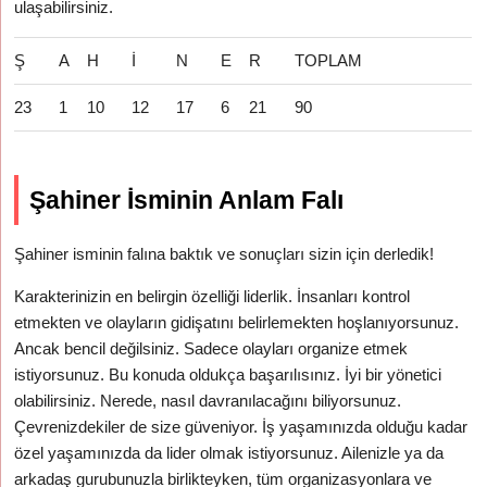
ulaşabilirsiniz.
Ş
A
H
İ
N
E
R
TOPLAM
23
1
10
12
17
6
21
90
Şahiner İsminin Anlam Falı
Şahiner isminin falına baktık ve sonuçları sizin için derledik!
Karakterinizin en belirgin özelliği liderlik. İnsanları kontrol
etmekten ve olayların gidişatını belirlemekten hoşlanıyorsunuz.
Ancak bencil değilsiniz. Sadece olayları organize etmek
istiyorsunuz. Bu konuda oldukça başarılısınız. İyi bir yönetici
olabilirsiniz. Nerede, nasıl davranılacağını biliyorsunuz.
Çevrenizdekiler de size güveniyor. İş yaşamınızda olduğu kadar
özel yaşamınızda da lider olmak istiyorsunuz. Ailenizle ya da
arkadaş gurubunuzla birlikteyken, tüm organizasyonlara ve