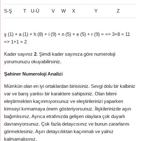
S-Ş
T
U-Ü
V
W
X
Y
Z
ş (1) + a (1) + h (8) + i (9) + n (5) + e (5) + r (9) = => 3+8 = 11
=> 1+1 = 2
Kader sayınız
2
. Şimdi kader sayınıza göre numeroloji
yorumunuzu okuyabilirsiniz.
Şahiner Numeroloji Analizi
Mümkün olan en iyi ortaklardan birisisiniz. Sevgi dolu bir kalbiniz
var ve barış yanlısı bir karaktere sahipsiniz. Olan biteni
eleştirmekten kaçınmıyorsunuz ve eleştirilerinizi yaparken
kimseyi kırmamaya önem gösteriyorsunuz. İlişkilerinizde aşırı
bağımlısınız. Ayrıca etrafınızda gelişen olaylara çok duyarlı
davranıyorsunuz. Çok fazla detaycısınız ve bunun zararlarını
görmektesiniz. Aşırı detaycılıktan kaçınmalı ve yalnız
kalmamalısınız.