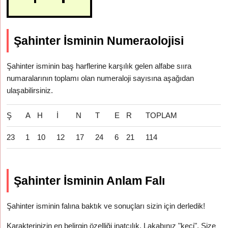
Şahinter İsminin Numeraolojisi
Şahinter isminin baş harflerine karşılık gelen alfabe sııra
numaralarının toplamı olan numeraloji sayısına aşağıdan
ulaşabilirsiniz.
Ş
A
H
İ
N
T
E
R
TOPLAM
23
1
10
12
17
24
6
21
114
Şahinter İsminin Anlam Falı
Şahinter isminin falına baktık ve sonuçları sizin için derledik!
Karakterinizin en belirgin özelliği inatçılık. Lakabınız "keçi". Size