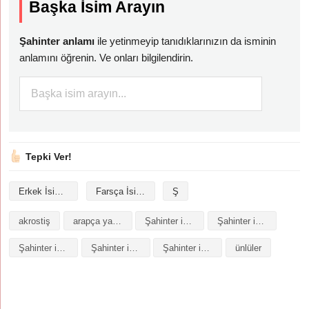
Başka İsim Arayın
Şahinter anlamı
ile yetinmeyip tanıdıklarınızın da isminin
anlamını öğrenin. Ve onları bilgilendirin.
Tepki Ver!
Erkek İsimleri
Farsça İsimler
Ş
akrostiş
arapça yazılışı
Şahinter isminin analizi
Şahinter isminin anlamı
Şahinter isminin baş harfleriyle şiir
Şahinter isminin kökeni
Şahinter isminin numerolojisi
ünlüler