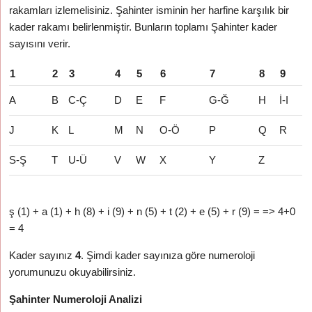
rakamları izlemelisiniz. Şahinter isminin her harfine karşılık bir
kader rakamı belirlenmiştir. Bunların toplamı Şahinter kader
sayısını verir.
1
2
3
4
5
6
7
8
9
A
B
C-Ç
D
E
F
G-Ğ
H
İ-I
J
K
L
M
N
O-Ö
P
Q
R
S-Ş
T
U-Ü
V
W
X
Y
Z
ş (1) + a (1) + h (8) + i (9) + n (5) + t (2) + e (5) + r (9) = => 4+0
= 4
Kader sayınız
4
. Şimdi kader sayınıza göre numeroloji
yorumunuzu okuyabilirsiniz.
Şahinter Numeroloji Analizi