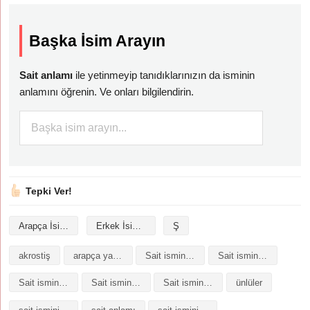
Başka İsim Arayın
Sait anlamı
ile yetinmeyip tanıdıklarınızın da isminin
anlamını öğrenin. Ve onları bilgilendirin.
Tepki Ver!
Arapça İsimler
Erkek İsimleri
Ş
akrostiş
arapça yazılışı
Sait isminin analizi
Sait isminin anlamı
Sait isminin baş harfleriyle şiir
Sait isminin kökeni
Sait isminin numerolojisi
ünlüler