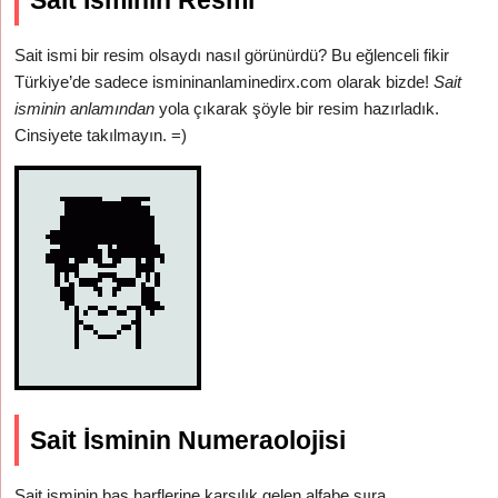
Sait İsminin Resmi
Sait ismi bir resim olsaydı nasıl görünürdü? Bu eğlenceli fikir
Türkiye’de sadece ismininanlaminedirx.com olarak bizde!
Sait
isminin anlamından
yola çıkarak şöyle bir resim hazırladık.
Cinsiyete takılmayın. =)
Sait İsminin Numeraolojisi
Sait isminin baş harflerine karşılık gelen alfabe sııra