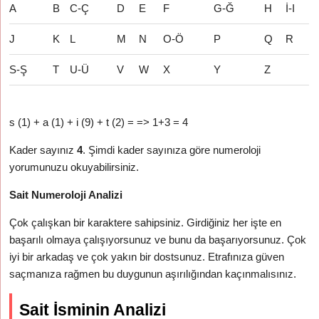
A
B
C-Ç
D
E
F
G-Ğ
H
İ-I
J
K
L
M
N
O-Ö
P
Q
R
S-Ş
T
U-Ü
V
W
X
Y
Z
s (1) + a (1) + i (9) + t (2) = => 1+3 = 4
Kader sayınız
4
. Şimdi kader sayınıza göre numeroloji
yorumunuzu okuyabilirsiniz.
Sait Numeroloji Analizi
Çok çalışkan bir karaktere sahipsiniz. Girdiğiniz her işte en
başarılı olmaya çalışıyorsunuz ve bunu da başarıyorsunuz. Çok
iyi bir arkadaş ve çok yakın bir dostsunuz. Etrafınıza güven
saçmanıza rağmen bu duygunun aşırılığından kaçınmalısınız.
Sait İsminin Analizi