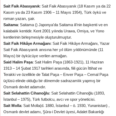
Sait Faik Abasıyanık
: Sait Faik Abasıyanık (18 Kasım ya da 22
Kasım ya da 23 Kasım 1906 – 11 Mayıs 1954), Türk öykü ve
roman yazarı, şair.
Saitama
: Saitama () Japonya’da Saitama ili’nin başkenti ve en
kalabalık kentidir. Kent 2001 yılında Urawa, Omiya, ve Yono
kentlerinin birleşmesiyle oluşturulmuştur.
Sait Faik Hikâye Armağanı
: Sait Faik Hikâye Armağanı, Yazar
Sait Faik Abasıyanık anısına her yıl ölüm yıldönümünde (11
Mayıs) bir öykücüye verilen armağan.
Said Halim Paşa
: Sait Halim Paşa (1863-1921), 11 Haziran
1913 – 14 Şubat 1917 tarihleri arasında, fiili gücün İttihat ve
Terakki ve özellikle de Talat Paşa – Enver Paşa – Cemal Paşa
üçlüsü elinde olduğu bir dönemde sadrazamlık yapmış bir
Osmanlı devlet adamıdır.
Sait Selahattin Cihanoğlu
: Sait Selahattin Cihanoğlu (1893,
İstanbul – 1975), Türk futbolcu, avcı ve spor yöneticisi.
Sait Molla
: Sait Molla(d. 1880, İstanbul – ö. 1930, Yunanistan) ,
Osmanlı devlet adamı, Şûra-i Devlet üyesi, Adalet Bakanlığı