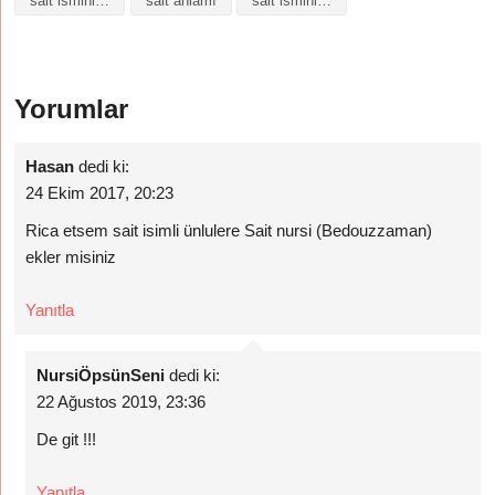
sait isminin anlami
sait anlamı
sait isminin anlami nedir
Yorumlar
Hasan
dedi ki:
24 Ekim 2017, 20:23
Rica etsem sait isimli ünlulere Sait nursi (Bedouzzaman)
ekler misiniz
Yanıtla
NursiÖpsünSeni
dedi ki:
22 Ağustos 2019, 23:36
De git !!!
Yanıtla