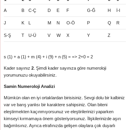
A
B
C-Ç
D
E
F
G-Ğ
H
İ-I
J
K
L
M
N
O-Ö
P
Q
R
S-Ş
T
U-Ü
V
W
X
Y
Z
s (1) + a (1) + m (4) + i (9) + n (5) = => 2+0 = 2
Kader sayınız
2
. Şimdi kader sayınıza göre numeroloji
yorumunuzu okuyabilirsiniz.
Samin Numeroloji Analizi
Mümkün olan en iyi ortaklardan birisisiniz. Sevgi dolu bir kalbiniz
var ve barış yanlısı bir karaktere sahipsiniz. Olan biteni
eleştirmekten kaçınmıyorsunuz ve eleştirilerinizi yaparken
kimseyi kırmamaya önem gösteriyorsunuz. İlişkilerinizde aşırı
bağımlısınız. Ayrıca etrafınızda gelişen olaylara çok duyarlı