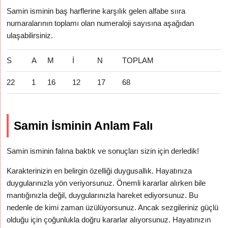
Samin isminin baş harflerine karşılık gelen alfabe sııra
numaralarının toplamı olan numeraloji sayısına aşağıdan
ulaşabilirsiniz.
S
A
M
İ
N
TOPLAM
22
1
16
12
17
68
Samin İsminin Anlam Falı
Samin isminin falına baktık ve sonuçları sizin için derledik!
Karakterinizin en belirgin özelliği duygusallık. Hayatınıza
duygularınızla yön veriyorsunuz. Önemli kararlar alırken bile
mantığınızla değil, duygularınızla hareket ediyorsunuz. Bu
nedenle de kimi zaman üzülüyorsunuz. Ancak sezgileriniz güçlü
olduğu için çoğunlukla doğru kararlar alıyorsunuz. Hayatınızın