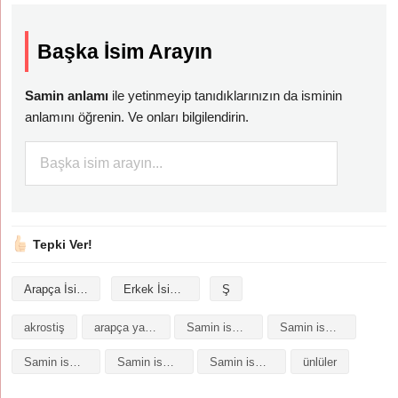
Başka İsim Arayın
Samin anlamı
ile yetinmeyip tanıdıklarınızın da isminin
anlamını öğrenin. Ve onları bilgilendirin.
Tepki Ver!
Arapça İsimler
Erkek İsimleri
Ş
akrostiş
arapça yazılışı
Samin isminin analizi
Samin isminin anlamı
Samin isminin baş harfleriyle şiir
Samin isminin kökeni
Samin isminin numerolojisi
ünlüler