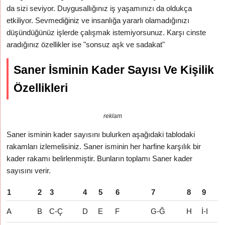
da sizi seviyor. Duygusallığınız iş yaşamınızı da oldukça
etkiliyor. Sevmediğiniz ve insanlığa yararlı olamadığınızı
düşündüğünüz işlerde çalışmak istemiyorsunuz. Karşı cinste
aradığınız özellikler ise "sonsuz aşk ve sadakat"
Saner İsminin Kader Sayısı Ve Kişilik
Özellikleri
reklam
Saner isminin kader sayısını bulurken aşağıdaki tablodaki
rakamları izlemelisiniz. Saner isminin her harfine karşılık bir
kader rakamı belirlenmiştir. Bunların toplamı Saner kader
sayısını verir.
1
2
3
4
5
6
7
8
9
A
B
C-Ç
D
E
F
G-Ğ
H
İ-I