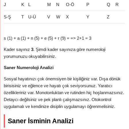
J
K
L
M
N
O-Ö
P
Q
R
S-Ş
T
U-Ü
V
W
X
Y
Z
s (1) + a (1) + n (5) + e (5) + r (9) = => 2+1 = 3
Kader sayınız
3
. Şimdi kader sayınıza göre numeroloji
yorumunuzu okuyabilirsiniz.
Saner Numeroloji Analizi
Sosyal hayatınızı çok önemsiyen bir kişiliğiniz var. Dışa dönük
birisisiniz ve eğlence ve hayatı çok seviyorsunuz. Yaratıcı
özellikleriniz var. Monotonluktan ve rutinden hiç hoşlanmazsınız.
Detaycı değilsiniz ve pek planlı çalışmazsınız. Otokontrol
uygulamalı ve kendinize disiplin uygulamayı öğrenmelisiniz.
Saner İsminin Analizi