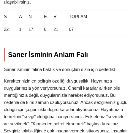
ulaşabilirsiniz.
S
A
N
E
R
TOPLAM
22
1
17
6
21
67
Saner İsminin Anlam Falı
Saner isminin falına baktık ve sonuçları sizin için derledik!
Karakterinizin en belirgin özelliği duygusallık. Hayatınıza
duygularınızla yön veriyorsunuz. Önemli kararlar alırken bile
mantığınızla değil, duygularınızla hareket ediyorsunuz. Bu
nedenle de kimi zaman üzülüyorsunuz. Ancak sezgileriniz güçlü
olduğu için çoğunlukla doğru kararlar alıyorsunuz. Hayatınızın
temelinin "sevgi" olduğuna inanıyorsunuz. Felsefeniz "sevmek
ve sevilmek". "Kimseden nefret etmemek" başlıca kuralınız.
Sevginizi olabildiğince çok insana vermek istiyorsunuz. İnsanlar