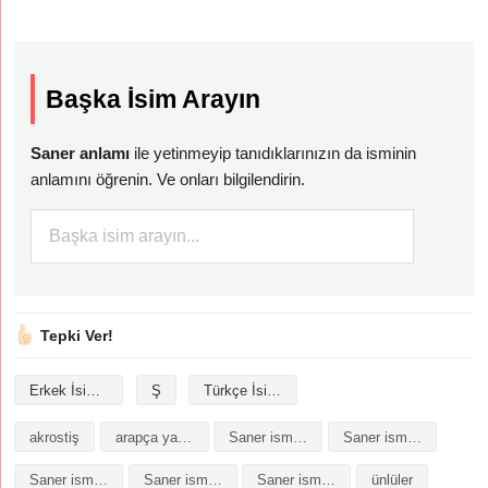
Başka İsim Arayın
Saner anlamı
ile yetinmeyip tanıdıklarınızın da isminin
anlamını öğrenin. Ve onları bilgilendirin.
Tepki Ver!
Erkek İsimleri
Ş
Türkçe İsimler
akrostiş
arapça yazılışı
Saner isminin analizi
Saner isminin anlamı
Saner isminin baş harfleriyle şiir
Saner isminin kökeni
Saner isminin numerolojisi
ünlüler