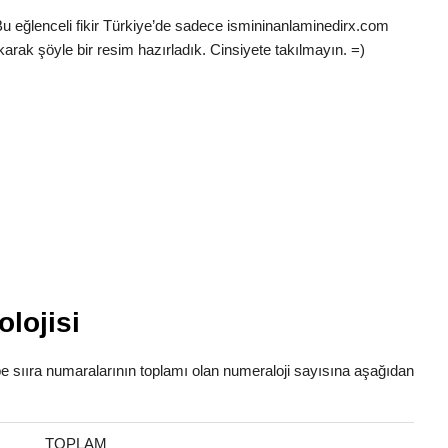
Bu eğlenceli fikir Türkiye’de sadece ismininanlaminedirx.com
karak şöyle bir resim hazırladık. Cinsiyete takılmayın. =)
lojisi
abe sııra numaralarının toplamı olan numeraloji sayısına aşağıdan
TOPLAM