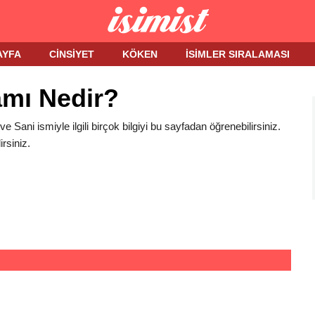
AYFA
CINSIYET
KÖKEN
İSIMLER SIRALAMASI
amı Nedir?
 ve Sani ismiyle ilgili birçok bilgiyi bu sayfadan öğrenebilirsiniz.
rsiniz.