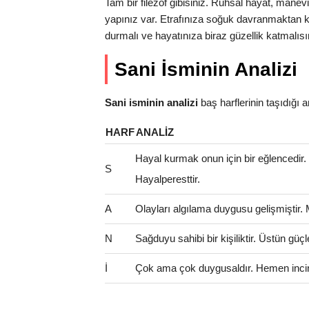
Tam bir filezof gibisiniz. Ruhsal hayat, manev
yapınız var. Etrafınıza soğuk davranmaktan k
durmalı ve hayatınıza biraz güzellik katmalısı
Sani İsminin Analizi
Sani isminin analizi
baş harflerinin taşıdığı anl
HARF
ANALIZ
Hayal kurmak onun için bir eğlencedir
S
Hayalperesttir.
A
Olayları algılama duygusu gelişmiştir.
N
Sağduyu sahibi bir kişiliktir. Üstün güçl
İ
Çok ama çok duygusaldır. Hemen incinir