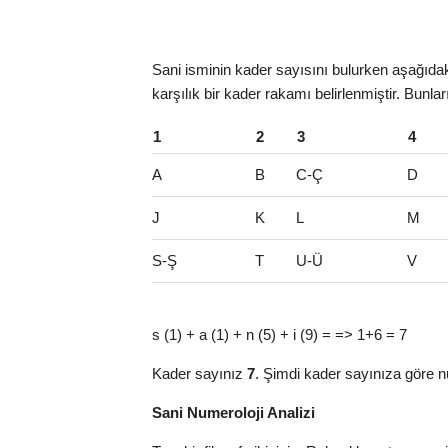
Sani isminin kader sayısını bulurken aşağıdaki
karşılık bir kader rakamı belirlenmiştir. Bunlar
1
2
3
4
A
B
C-Ç
D
J
K
L
M
S-Ş
T
U-Ü
V
s (1) + a (1) + n (5) + i (9) = => 1+6 = 7
Kader sayınız
7
. Şimdi kader sayınıza göre n
Sani Numeroloji Analizi