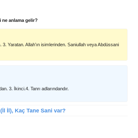
i ne anlama gelir?
. 3. Yaratan. Allah’ın isimlerinden. Saniullah veya Abdüssani
n. 3. İkinci.4. Tanrı adlarındandır.
(İl İl), Kaç Tane Sani var?