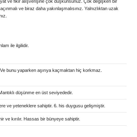
iyat ve fikir alışverişine çok düşkünsünüz. Çok değişken bir
açınmalı ve biraz daha yakınlaşmalısınız. Yalnızlıktan uzak
nız.
am ile ilgilidir.
. Ve bunu yaparken aşırıya kaçmaktan hiç korkmaz.
 Mantıklı düşünme en üst seviyededir.
ere ve yeteneklere sahiptir. 6. his duygusu gelişmiştir.
 ve kırılır. Hassas bir bünyeye sahiptir.