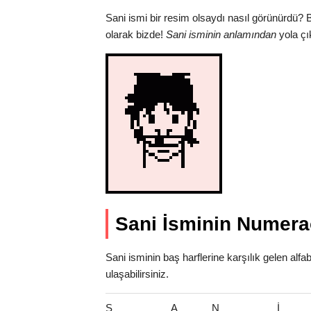
Sani ismi bir resim olsaydı nasıl görünürdü? 
olarak bizde!
Sani isminin anlamından
yola çı
Sani İsminin Numerao
Sani isminin baş harflerine karşılık gelen alf
ulaşabilirsiniz.
S
A
N
İ