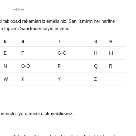
reklam
 tablodaki rakamları izlemelisiniz. Sani isminin her harfine
ın toplamı Sani kader sayısını verir.
5
6
7
8
9
E
F
G-Ğ
H
İ-I
N
O-Ö
P
Q
R
W
X
Y
Z
umeroloji yorumunuzu okuyabilirsiniz.