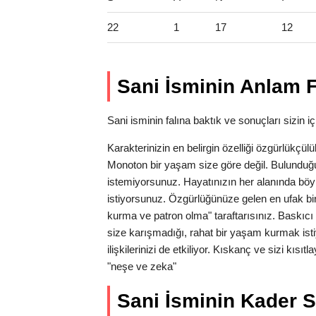
22
1
17
12
Sani İsminin Anlam F
Sani isminin falına baktık ve sonuçları sizin iç
Karakterinizin en belirgin özelliği özgürlükçü
Monoton bir yaşam size göre değil. Bulunduğu
istemiyorsunuz. Hayatınızın her alanında bö
istiyorsunuz. Özgürlüğünüze gelen en ufak bir t
kurma ve patron olma" taraftarısınız. Baskıcı 
size karışmadığı, rahat bir yaşam kurmak is
ilişkilerinizi de etkiliyor. Kıskanç ve sizi kıs
"neşe ve zeka"
Sani İsminin Kader Sa