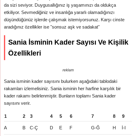
da sizi seviyor. Duygusallığınız iş yaşamınızı da oldukça
etkiliyor. Sevmediğiniz ve insanlığa yararlı olamadığınızı
düşündüğünüz işlerde çalışmak istemiyorsunuz. Karşı cinste
aradığınız özellikler ise "sonsuz aşk ve sadakat"
Sania İsminin Kader Sayısı Ve Kişilik
Özellikleri
reklam
Sania isminin kader sayısını bulurken aşağıdaki tablodaki
rakamları izlemelisiniz. Sania isminin her harfine karşılık bir
kader rakamı belirlenmiştir. Bunların toplamı Sania kader
sayısını verir.
1
2
3
4
5
6
7
8
9
A
B
C-Ç
D
E
F
G-Ğ
H
İ-I