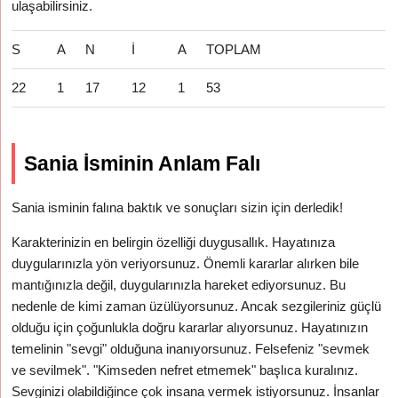
ulaşabilirsiniz.
S
A
N
İ
A
TOPLAM
22
1
17
12
1
53
Sania İsminin Anlam Falı
Sania isminin falına baktık ve sonuçları sizin için derledik!
Karakterinizin en belirgin özelliği duygusallık. Hayatınıza
duygularınızla yön veriyorsunuz. Önemli kararlar alırken bile
mantığınızla değil, duygularınızla hareket ediyorsunuz. Bu
nedenle de kimi zaman üzülüyorsunuz. Ancak sezgileriniz güçlü
olduğu için çoğunlukla doğru kararlar alıyorsunuz. Hayatınızın
temelinin "sevgi" olduğuna inanıyorsunuz. Felsefeniz "sevmek
ve sevilmek". "Kimseden nefret etmemek" başlıca kuralınız.
Sevginizi olabildiğince çok insana vermek istiyorsunuz. İnsanlar