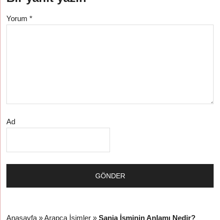
Yorum
*
Ad
Anasayfa
»
Arapça İsimler
»
Sania İsminin Anlamı Nedir?