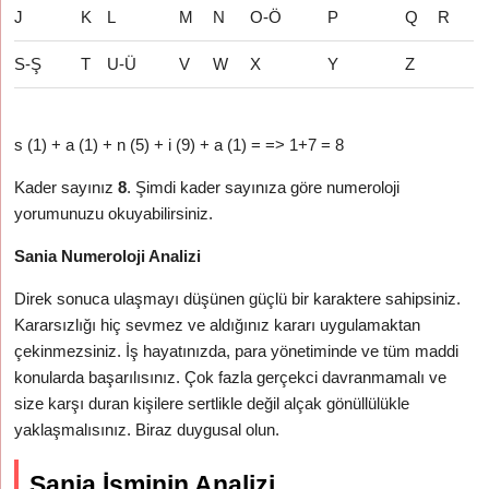
J
K
L
M
N
O-Ö
P
Q
R
S-Ş
T
U-Ü
V
W
X
Y
Z
s (1) + a (1) + n (5) + i (9) + a (1) = => 1+7 = 8
Kader sayınız
8
. Şimdi kader sayınıza göre numeroloji
yorumunuzu okuyabilirsiniz.
Sania Numeroloji Analizi
Direk sonuca ulaşmayı düşünen güçlü bir karaktere sahipsiniz.
Kararsızlığı hiç sevmez ve aldığınız kararı uygulamaktan
çekinmezsiniz. İş hayatınızda, para yönetiminde ve tüm maddi
konularda başarılısınız. Çok fazla gerçekci davranmamalı ve
size karşı duran kişilere sertlikle değil alçak gönüllülükle
yaklaşmalısınız. Biraz duygusal olun.
Sania İsminin Analizi