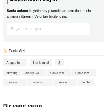
Sania anlamı
ile yetinmeyip tanıdıklarınızın da isminin
anlamını öğrenin. Ve onları bilgilendirin.
Tepki Ver!
Arapça İsimler
Kız İsimleri
Ş
akrostiş
arapça yazılışı
Sania isminin analizi
Sania isminin anlamı
Sania isminin baş harfleriyle şiir
Sania isminin kökeni
Sania isminin numerolojisi
ünlüler
Bir yanıt yazın