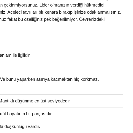
ktan çekinmiyorsunuz. Lider olmanızın verdiği hükmedici
iniz. Aceleci tavrıları bir kenara bırakıp işinize odaklanmalısınız.
uz fakat bu özelliğiniz pek beğenilmiyor. Çevrenizdeki
i
nlam ile ilgilidir.
. Ve bunu yaparken aşırıya kaçmaktan hiç korkmaz.
 Mantıklı düşünme en üst seviyededir.
üt hayatının bir parçasıdır.
fa düşkünlüğü vardır.