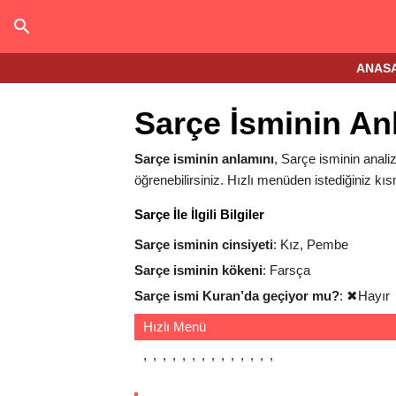
ANAS
Sarçe İsminin An
Sarçe isminin anlamını
, Sarçe isminin analiz
öğrenebilirsiniz. Hızlı menüden istediğiniz kıs
Sarçe İle İlgili Bilgiler
Sarçe isminin cinsiyeti
: Kız, Pembe
Sarçe isminin kökeni
: Farsça
Sarçe ismi Kuran’da geçiyor mu?
:
✖
Hayır
Hızlı Menü