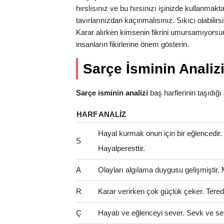
hırslısınız ve bu hırsınızı işinizde kullanma
tavırlarınızdan kaçınmalısınız. Sıkıcı olabilirs
Karar alırken kimsenin fikrini umursamıyorsun
insanların fikirlerine önem gösterin.
Sarçe İsminin Analiz
Sarçe isminin analizi
baş harflerinin taşıdığı a
HARF
ANALIZ
Hayal kurmak onun için bir eğlencedir
S
Hayalperesttir.
A
Olayları algılama duygusu gelişmiştir.
R
Karar verirken çok güçlük çeker. Teredd
Ç
Hayatı ve eğlenceyi sever. Sevk ve se