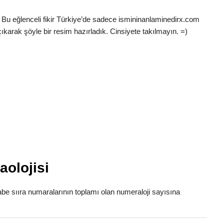
 Bu eğlenceli fikir Türkiye’de sadece ismininanlaminedirx.com
ıkarak şöyle bir resim hazırladık. Cinsiyete takılmayın. =)
olojisi
fabe sııra numaralarının toplamı olan numeraloji sayısına