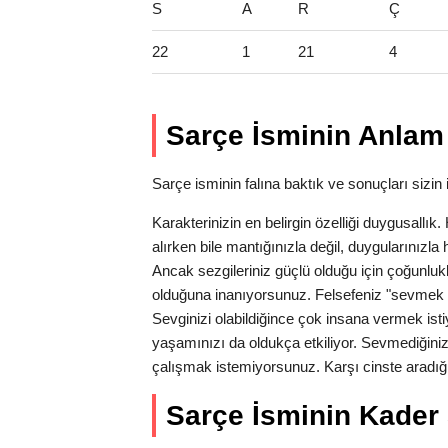
S
A
R
Ç
22
1
21
4
Sarçe İsminin Anlam 
Sarçe isminin falına baktık ve sonuçları sizin i
Karakterinizin en belirgin özelliği duygusallı
alırken bile mantığınızla değil, duygularınız
Ancak sezgileriniz güçlü olduğu için çoğunlukl
olduğuna inanıyorsunuz. Felsefeniz "sevmek 
Sevginizi olabildiğince çok insana vermek isti
yaşamınızı da oldukça etkiliyor. Sevmediğiniz
çalışmak istemiyorsunuz. Karşı cinste aradığı
Sarçe İsminin Kader S