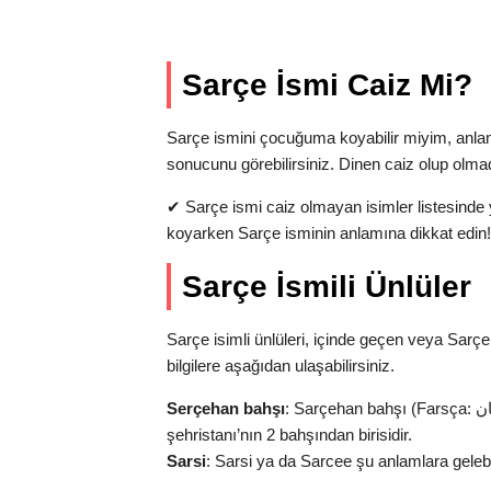
Sarçe İsmi Caiz Mi?
Sarçe ismini çocuğuma koyabilir miyim, anla
sonucunu görebilirsiniz. Dinen caiz olup olma
✔
Sarçe ismi caiz olmayan isimler listesinde 
koyarken Sarçe isminin anlamına dikkat edin!
Sarçe İsmili Ünlüler
Sarçe isimli ünlüleri, içinde geçen veya Sarçe
bilgilere aşağıdan ulaşabilirsiniz.
Serçehan bahşı
: Sarçehan bahşı (Farsça: بخش سرچهان‎‎‎), İran’ın Fars Eyaleti’nde bulunan Bavanat
şehristanı’nın 2 bahşından birisidir.
Sarsi
: Sarsi ya da Sarcee şu anlamlara gelebil