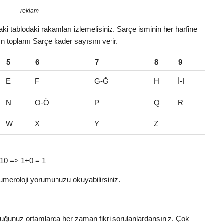
reklam
i tablodaki rakamları izlemelisiniz. Sarçe isminin her harfine
rın toplamı Sarçe kader sayısını verir.
5
6
7
8
9
E
F
G-Ğ
H
İ-I
N
O-Ö
P
Q
R
W
X
Y
Z
= 10 => 1+0 = 1
umeroloji yorumunuzu okuyabilirsiniz.
nduğunuz ortamlarda her zaman fikri sorulanlardansınız. Çok