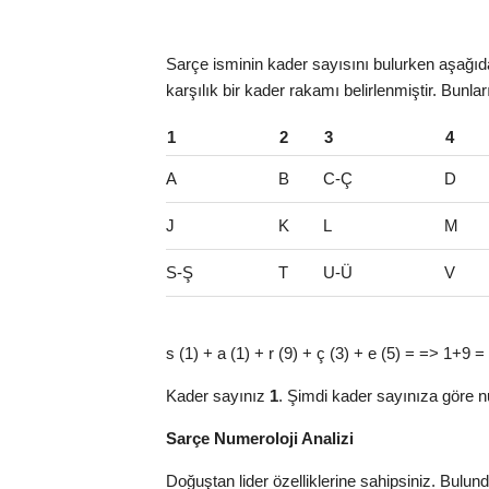
Sarçe isminin kader sayısını bulurken aşağıdak
karşılık bir kader rakamı belirlenmiştir. Bunla
1
2
3
4
A
B
C-Ç
D
J
K
L
M
S-Ş
T
U-Ü
V
s (1) + a (1) + r (9) + ç (3) + e (5) = => 1+9 
Kader sayınız
1
. Şimdi kader sayınıza göre n
Sarçe Numeroloji Analizi
Doğuştan lider özelliklerine sahipsiniz. Bulu