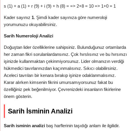
s (1) + a (1) + r (9) + i (9) + h (8) = => 2+8 = 10 => 1+0 = 1
Kader sayınız
1
. Şimdi kader sayınıza göre numeroloji
yorumunuzu okuyabilirsiniz.
Sarih Numeroloji Analizi
Doğuştan lider özelliklerine sahipsiniz. Bulunduğunuz ortamlarda
her zaman fikri sorulanlardansınız. Çok hırslısınız ve bu hırsınızı
işinizde kullanmaktan çekinmiyorsunuz. Lider olmanızın verdiği
hükmedici tavırlarınızdan kaçınmalısınız. Sıkıcı olabilirsiniz.
Aceleci tavrıları bir kenara bırakıp işinize odaklanmalısınız.
Karar alırken kimsenin fikrini umursamıyorsunuz fakat bu
özelliğiniz pek beğenilmiyor. Çevrenizdeki insanların fikirlerine
önem gösterin.
Sarih İsminin Analizi
Sarih isminin analizi
baş harflerinin taşıdığı anlam ile ilgilidir.