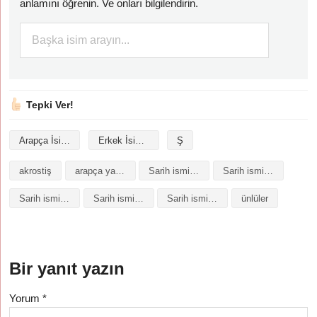
anlamını öğrenin. Ve onları bilgilendirin.
Tepki Ver!
Arapça İsimler
Erkek İsimleri
Ş
akrostiş
arapça yazılışı
Sarih isminin analizi
Sarih isminin anlamı
Sarih isminin baş harfleriyle şiir
Sarih isminin kökeni
Sarih isminin numerolojisi
ünlüler
Bir yanıt yazın
Yorum
*