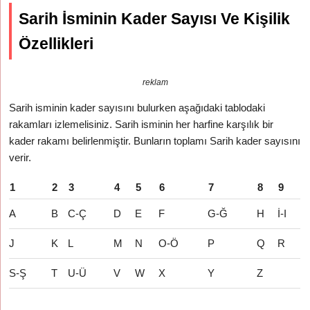
Sarih İsminin Kader Sayısı Ve Kişilik
Özellikleri
reklam
Sarih isminin kader sayısını bulurken aşağıdaki tablodaki
rakamları izlemelisiniz. Sarih isminin her harfine karşılık bir
kader rakamı belirlenmiştir. Bunların toplamı Sarih kader sayısını
verir.
1
2
3
4
5
6
7
8
9
A
B
C-Ç
D
E
F
G-Ğ
H
İ-I
J
K
L
M
N
O-Ö
P
Q
R
S-Ş
T
U-Ü
V
W
X
Y
Z