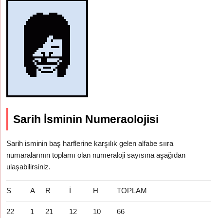
Sarih İsminin Numeraolojisi
Sarih isminin baş harflerine karşılık gelen alfabe sııra
numaralarının toplamı olan numeraloji sayısına aşağıdan
ulaşabilirsiniz.
S
A
R
İ
H
TOPLAM
22
1
21
12
10
66