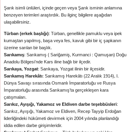
Şarık isimli ünlüleri, içinde geçen veya Şarık isminin anlamına
benzeyen terimleri araştırdık. Bu ilginç bilgilere aşağıdan
ulaşabilirsiniz.
Türban (erkek başlığı)
: Türban, genellikle pamuklu veya ipek
kumaştan yapılmış, başa veya fes, kavuk gibi bir iç şapkanın
üzerine sarılan bir başlık.
Sarıkamış
: Sarıkamış ( Sariğamiş, Kurmanci : Qamuşan) Doğu
Anadolu Bölgesi’nde Kars iline bağlı bir ilçedir.
Sarıkaya, Yozgat
: Sarıkaya, Yozgat ilinin bir ilçesidir.
Sarıkamış Harekâtı
: Sarıkamış Harekâtı (22 Aralık 1914), I.
Dünya Savaşı sırasında Osmanlı İmparatorluğu ve Rusya
İmparatorluğu arasında Sarıkamış’ta gerçekleşen kara
çatışmaları.
Sarıkız, Ayışığı, Yakamoz ve Eldiven darbe teşebbüsleri
:
Sarıkız, Ayışığı, Yakamoz ve Eldiven, Recep Tayyip Erdoğan
liderliğindeki hükûmeti devirmek için 2004 yılında planlandığı
iddia edilen darbe girişimleridir.