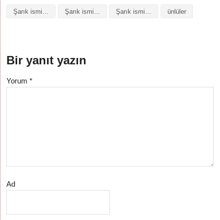
Şarık isminin baş harfleriyle şiir
Şarık isminin kökeni
Şarık isminin numerolojisi
ünlüler
Bir yanıt yazın
Yorum
*
Ad