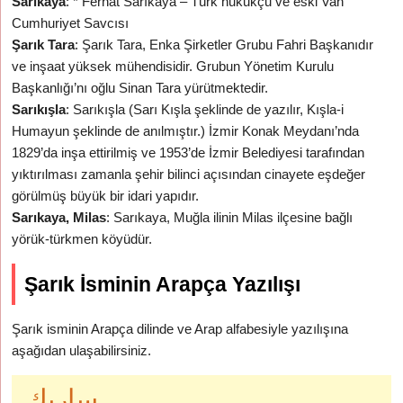
Sarıkaya
: * Ferhat Sarıkaya – Türk hukukçu ve eski Van
Cumhuriyet Savcısı
Şarık Tara
: Şarık Tara, Enka Şirketler Grubu Fahri Başkanıdır
ve inşaat yüksek mühendisidir. Grubun Yönetim Kurulu
Başkanlığı’nı oğlu Sinan Tara yürütmektedir.
Sarıkışla
: Sarıkışla (Sarı Kışla şeklinde de yazılır, Kışla-i
Humayun şeklinde de anılmıştır.) İzmir Konak Meydanı’nda
1829’da inşa ettirilmiş ve 1953’de İzmir Belediyesi tarafından
yıktırılması zamanla şehir bilinci açısından cinayete eşdeğer
görülmüş büyük bir idari yapıdır.
Sarıkaya, Milas
: Sarıkaya, Muğla ilinin Milas ilçesine bağlı
yörük-türkmen köyüdür.
Şarık İsminin Arapça Yazılışı
Şarık isminin Arapça dilinde ve Arap alfabesiyle yazılışına
aşağıdan ulaşabilirsiniz.
ساريك