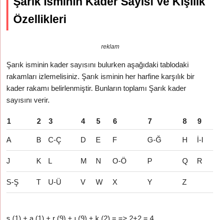
Şarık İsminin Kader Sayısı Ve Kişilik
Özellikleri
reklam
Şarık isminin kader sayısını bulurken aşağıdaki tablodaki
rakamları izlemelisiniz. Şarık isminin her harfine karşılık bir
kader rakamı belirlenmiştir. Bunların toplamı Şarık kader
sayısını verir.
1
2
3
4
5
6
7
8
9
A
B
C-Ç
D
E
F
G-Ğ
H
İ-I
J
K
L
M
N
O-Ö
P
Q
R
S-Ş
T
U-Ü
V
W
X
Y
Z
ş (1) + a (1) + r (9) + ı (9) + k (2) = => 2+2 = 4