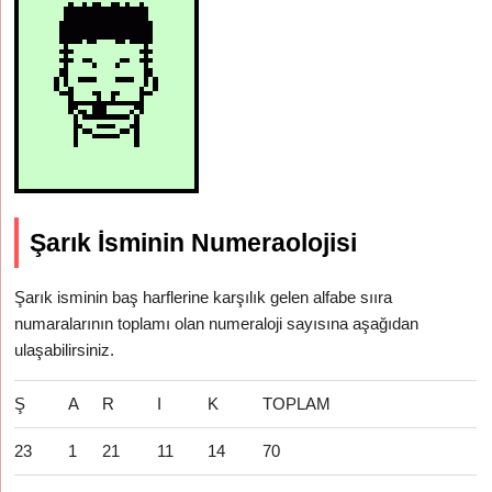
Şarık İsminin Numeraolojisi
Şarık isminin baş harflerine karşılık gelen alfabe sııra
numaralarının toplamı olan numeraloji sayısına aşağıdan
ulaşabilirsiniz.
Ş
A
R
I
K
TOPLAM
23
1
21
11
14
70