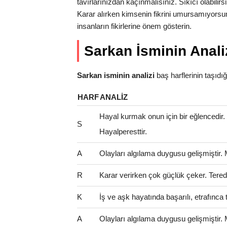
tavırlarınızdan kaçınmalısınız. Sıkıcı olabilirs
Karar alırken kimsenin fikrini umursamıyorsun
insanların fikirlerine önem gösterin.
Sarkan İsminin Anali
Sarkan isminin analizi
baş harflerinin taşıdığı 
HARF
ANALIZ
Hayal kurmak onun için bir eğlencedir
S
Hayalperesttir.
A
Olayları algılama duygusu gelişmiştir.
R
Karar verirken çok güçlük çeker. Teredd
K
İş ve aşk hayatında başarılı, etrafınca t
A
Olayları algılama duygusu gelişmiştir.