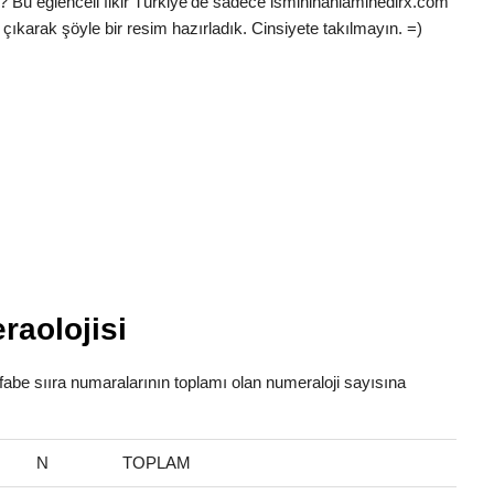
? Bu eğlenceli fikir Türkiye’de sadece ismininanlaminedirx.com
çıkarak şöyle bir resim hazırladık. Cinsiyete takılmayın. =)
raolojisi
lfabe sııra numaralarının toplamı olan numeraloji sayısına
N
TOPLAM