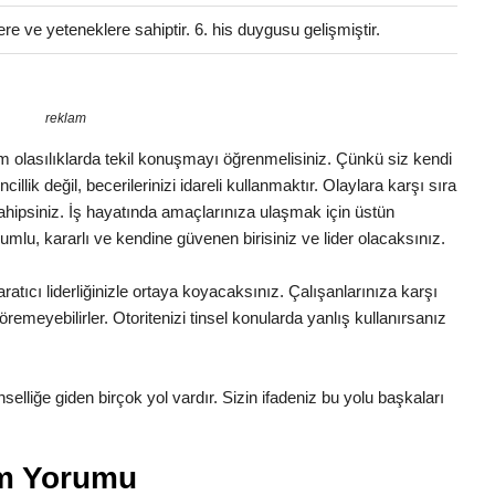
ere ve yeteneklere sahiptir. 6. his duygusu gelişmiştir.
reklam
 Tüm olasılıklarda tekil konuşmayı öğrenmelisiniz. Çünkü siz kendi
illik değil, becerilerinizi idareli kullanmaktır. Olaylara karşı sıra
 sahipsiniz. İş hayatında amaçlarınıza ulaşmak için üstün
lumlu, kararlı ve kendine güvenen birisiniz ve lider olacaksınız.
ratıcı liderliğinizle ortaya koyacaksınız. Çalışanlarınıza karşı
remeyebilirler. Otoritenizi tinsel konularda yanlış kullanırsanız
Tinselliğe giden birçok yol vardır. Sizin ifadeniz bu yolu başkaları
am Yorumu