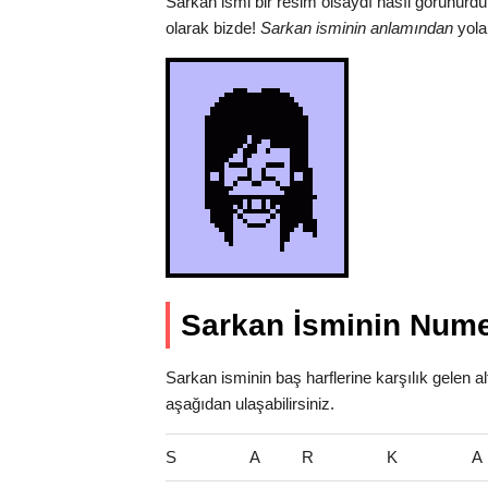
Sarkan ismi bir resim olsaydı nasıl görünürdü
olarak bizde!
Sarkan isminin anlamından
yola 
Sarkan İsminin Nume
Sarkan isminin baş harflerine karşılık gelen a
aşağıdan ulaşabilirsiniz.
S
A
R
K
A