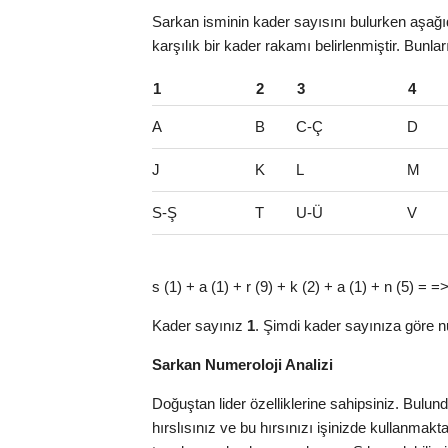
Sarkan isminin kader sayısını bulurken aşağıd
karşılık bir kader rakamı belirlenmiştir. Bunla
1
2
3
4
A
B
C-Ç
D
J
K
L
M
S-Ş
T
U-Ü
V
s (1) + a (1) + r (9) + k (2) + a (1) + n (5) =
Kader sayınız
1
. Şimdi kader sayınıza göre n
Sarkan Numeroloji Analizi
Doğuştan lider özelliklerine sahipsiniz. Bulu
hırslısınız ve bu hırsınızı işinizde kullanma