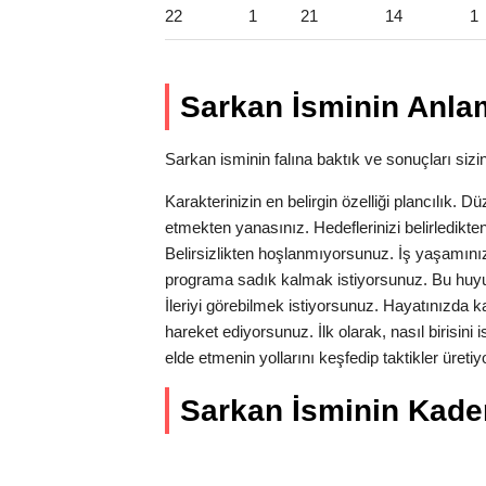
22
1
21
14
1
Sarkan İsminin Anlam
Sarkan isminin falına baktık ve sonuçları sizin
Karakterinizin en belirgin özelliği plancılık. Dü
etmekten yanasınız. Hedeflerinizi belirledikten
Belirsizlikten hoşlanmıyorsunuz. İş yaşamın
programa sadık kalmak istiyorsunuz. Bu huyu
İleriyi görebilmek istiyorsunuz. Hayatınızda kar
hareket ediyorsunuz. İlk olarak, nasıl birisini
elde etmenin yollarını keşfedip taktikler üre
Sarkan İsminin Kader 