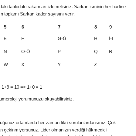
aki tablodaki rakamları izlemelisiniz. Sarkan isminin her harfine
rın toplamı Sarkan kader sayısını verir.
5
6
7
8
9
E
F
G-Ğ
H
İ-I
N
O-Ö
P
Q
R
W
X
Y
Z
 => 1+9 = 10 => 1+0 = 1
umeroloji yorumunuzu okuyabilirsiniz.
nduğunuz ortamlarda her zaman fikri sorulanlardansınız. Çok
ktan çekinmiyorsunuz. Lider olmanızın verdiği hükmedici