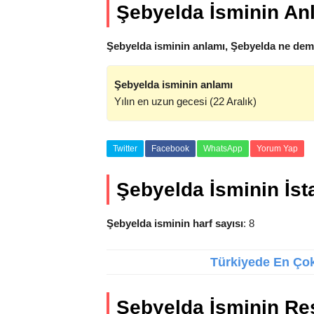
Şebyelda İsminin An
Şebyelda isminin anlamı, Şebyelda ne deme
Şebyelda isminin anlamı
Yılın en uzun gecesi (22 Aralık)
Twitter
Facebook
WhatsApp
Yorum Yap
Şebyelda İsminin İsta
Şebyelda isminin harf sayısı
: 8
Türkiyede En Çok 
Şebyelda İsminin Re