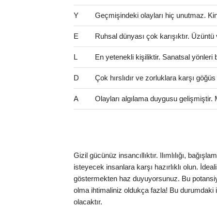
Y
Geçmişindeki olayları hiç unutmaz. Kinci 
E
Ruhsal dünyası çok karışıktır. Üzüntü 
L
En yetenekli kişiliktir. Sanatsal yönler
D
Çok hırslıdır ve zorluklara karşı göğüs
A
Olayları algılama duygusu gelişmiştir.
Gizil gücünüz insancıllıktır. Ilımlılığı, bağı
isteyecek insanlara karşı hazırlıklı olun. İdea
göstermekten haz duyuyorsunuz. Bu potansiyel
olma ihtimaliniz oldukça fazla! Bu durumdaki ins
olacaktır.