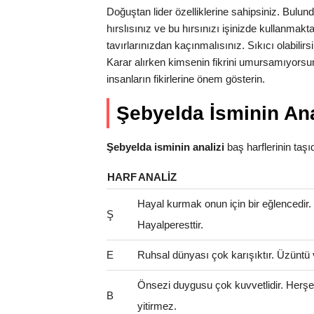
Doğuştan lider özelliklerine sahipsiniz. Bulu
hırslısınız ve bu hırsınızı işinizde kullanma
tavırlarınızdan kaçınmalısınız. Sıkıcı olabilirs
Karar alırken kimsenin fikrini umursamıyorsun
insanların fikirlerine önem gösterin.
Şebyelda İsminin Ana
Şebyelda isminin analizi
baş harflerinin taşıdı
HARF
ANALIZ
Hayal kurmak onun için bir eğlencedir
Ş
Hayalperesttir.
E
Ruhsal dünyası çok karışıktır. Üzüntü 
Önsezi duygusu çok kuvvetlidir. Herş
B
yitirmez.