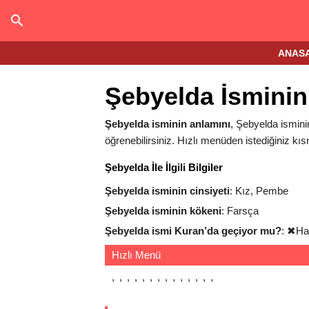
ANAS
Şebyelda İsminin
Şebyelda isminin anlamını
, Şebyelda isminin
öğrenebilirsiniz. Hızlı menüden istediğiniz kıs
Şebyelda İle İlgili Bilgiler
Şebyelda isminin cinsiyeti
: Kız, Pembe
Şebyelda isminin kökeni
: Farsça
Şebyelda ismi Kuran’da geçiyor mu?
:
✖
Ha
Hızlı Menü