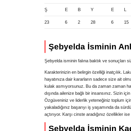
Ş
E
B
Y
E
L
23
6
2
28
6
15
Şebyelda İsminin An
Şebyelda isminin falına baktık ve sonuçları siz
Karakterinizin en belirgin özelliği inatçılık. 
hayatınıza dair kararların sadece size ait olm
kulak asmıyorsunuz. Bu da zaman zaman hata
dışında ailenize bağlı bir insansınız. Sizin iç
Özgüveniniz ve liderlik yeteneğiniz toplum için
yakaladığınız başarıyı iş yaşamında da sürdü
açtırıyor. Karşı cinste aradığınız özellikler is
Şebyelda İsminin Kade