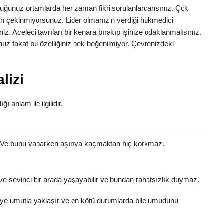
nduğunuz ortamlarda her zaman fikri sorulanlardansınız. Çok
ktan çekinmiyorsunuz. Lider olmanızın verdiği hükmedici
iniz. Aceleci tavrıları bir kenara bırakıp işinize odaklanmalısınız.
uz fakat bu özelliğiniz pek beğenilmiyor. Çevrenizdeki
lizi
ğı anlam ile ilgilidir.
. Ve bunu yaparken aşırıya kaçmaktan hiç korkmaz.
ve sevinci bir arada yaşayabilir ve bundan rahatsızlık duymaz.
eye umutla yaklaşır ve en kötü durumlarda bile umudunu