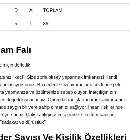
D
A
TOPLAM
5
1
86
lam Falı
in için derledik!
Lakabınız "keçi". Size zorla birşey yaptırmak imkansız! Kendi
asını istiyorsunuz. Bu nedenle sizi uyaranların sözlerine pek
 yapmanıza ve üzülmenize sebep oluyor. İnatçılığınızın
in en değerli kişi anneniz. Onun davranışlarını örnek alıyorsunuz.
de saygın bir yere sahip olmanızı sağlıyor. İnsan ilişkilerinde
rüyorsunuz. Çalışkanlığınız ve azminiz size tüm kapıları
e "sadakat ve dürüstlük"
r Sayısı Ve Kişilik Özellikleri