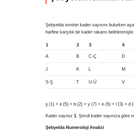
Şebyelda isminin kader sayısını bulurken aşağ
harfine karşılık bir kader rakamı belirlenmişti
1
2
3
4
A
B
C-Ç
D
J
K
L
M
S-Ş
T
U-Ü
V
ş (1) + e (5) + b (2) + y (7) + e (5) + l (3) + 
Kader sayınız
1
. Şimdi kader sayınıza göre n
Şebyelda Numeroloji Analizi