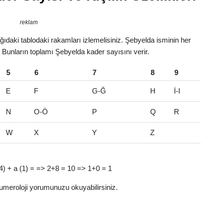
reklam
ıdaki tablodaki rakamları izlemelisiniz. Şebyelda isminin her
r. Bunların toplamı Şebyelda kader sayısını verir.
5
6
7
8
9
E
F
G-Ğ
H
İ-I
N
O-Ö
P
Q
R
W
X
Y
Z
d (4) + a (1) = => 2+8 = 10 => 1+0 = 1
umeroloji yorumunuzu okuyabilirsiniz.