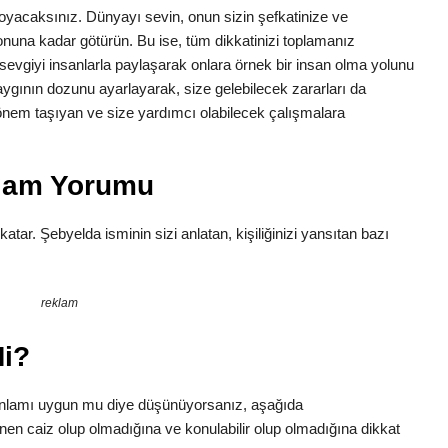
a koyacaksınız. Dünyayı sevin, onun sizin şefkatinize ve
 sonuna kadar götürün. Bu ise, tüm dikkatinizi toplamanız
z sevgiyi insanlarla paylaşarak onlara örnek bir insan olma yolunu
aygının dozunu ayarlayarak, size gelebilecek zararları da
n önem taşıyan ve size yardımcı olabilecek çalışmalara
nlam Yorumu
 katar. Şebyelda isminin sizi anlatan, kişiliğinizi yansıtan bazı
reklam
Mi?
anlamı uygun mu diye düşünüyorsanız, aşağıda
inen caiz olup olmadığına ve konulabilir olup olmadığına dikkat