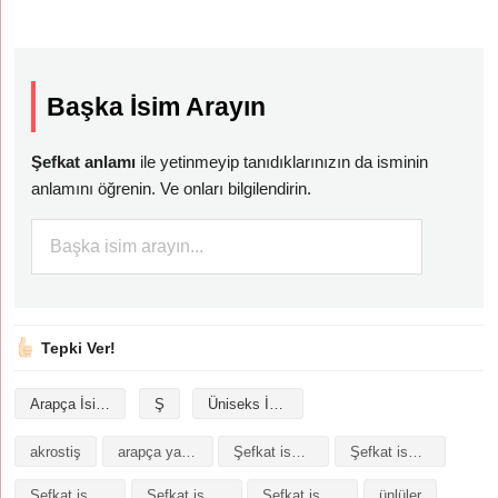
Başka İsim Arayın
Şefkat anlamı
ile yetinmeyip tanıdıklarınızın da isminin
anlamını öğrenin. Ve onları bilgilendirin.
Tepki Ver!
Arapça İsimler
Ş
Üniseks İsimler
akrostiş
arapça yazılışı
Şefkat isminin analizi
Şefkat isminin anlamı
Şefkat isminin baş harfleriyle şiir
Şefkat isminin kökeni
Şefkat isminin numerolojisi
ünlüler