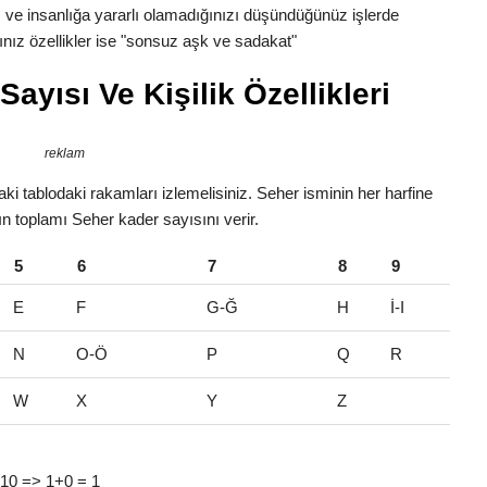
 ve insanlığa yararlı olamadığınızı düşündüğünüz işlerde
nız özellikler ise "sonsuz aşk ve sadakat"
ayısı Ve Kişilik Özellikleri
reklam
i tablodaki rakamları izlemelisiniz. Seher isminin her harfine
rın toplamı Seher kader sayısını verir.
5
6
7
8
9
E
F
G-Ğ
H
İ-I
N
O-Ö
P
Q
R
W
X
Y
Z
= 10 => 1+0 = 1