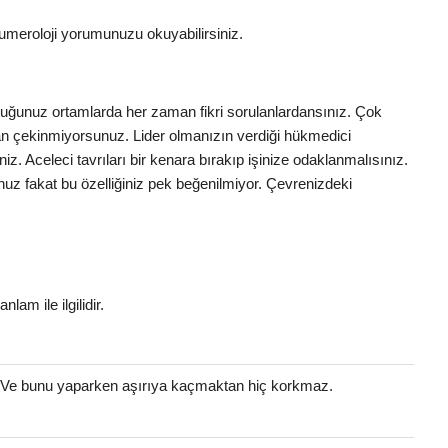
umeroloji yorumunuzu okuyabilirsiniz.
nduğunuz ortamlarda her zaman fikri sorulanlardansınız. Çok
ktan çekinmiyorsunuz. Lider olmanızın verdiği hükmedici
iniz. Aceleci tavrıları bir kenara bırakıp işinize odaklanmalısınız.
uz fakat bu özelliğiniz pek beğenilmiyor. Çevrenizdeki
i
nlam ile ilgilidir.
. Ve bunu yaparken aşırıya kaçmaktan hiç korkmaz.