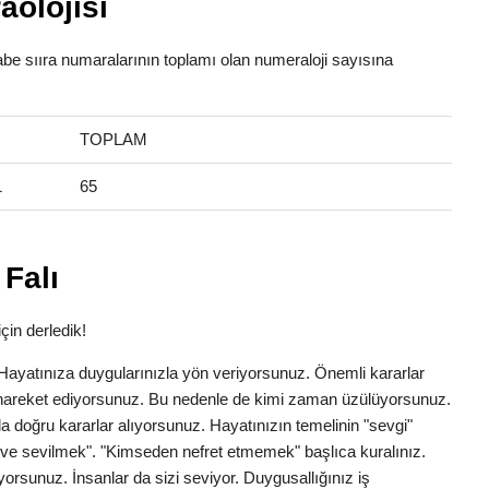
aolojisi
fabe sııra numaralarının toplamı olan numeraloji sayısına
TOPLAM
1
65
Falı
çin derledik!
k. Hayatınıza duygularınızla yön veriyorsunuz. Önemli kararlar
la hareket ediyorsunuz. Bu nedenle de kimi zaman üzülüyorsunuz.
a doğru kararlar alıyorsunuz. Hayatınızın temelinin "sevgi"
ve sevilmek". "Kimseden nefret etmemek" başlıca kuralınız.
yorsunuz. İnsanlar da sizi seviyor. Duygusallığınız iş