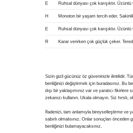
E
Ruhsal dünyası çok karışıktır. Üzüntü 
H
Monoton bir yaşam tercih eder. Sakinlik 
E
Ruhsal dünyası çok karışıktır. Üzüntü 
R
Karar verirken çok güçlük çeker. Teredd
Sizin gizil gücünüz öz güveninizle ilintilidir.
benliğinizi değiştirmek için buradasınız. Bu benc
dışı bir yaklaşımınız var ve yaratıcı fikirlere
zekanızı kullanın. Ukala olmayın. Siz hırslı, o
İfadenizi, tam anlamıyla bireyselleştirme ve ya
sabırlı olmalısınız. Onlar sonuçları önceden gö
benliğinizi bulamayacaksınız.