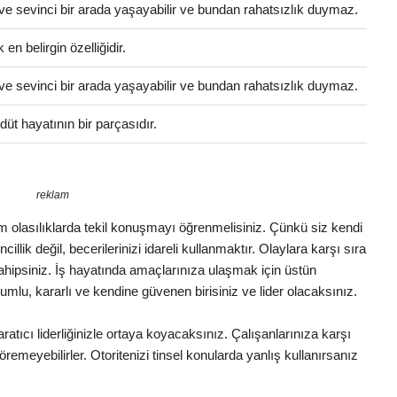
ve sevinci bir arada yaşayabilir ve bundan rahatsızlık duymaz.
en belirgin özelliğidir.
ve sevinci bir arada yaşayabilir ve bundan rahatsızlık duymaz.
üt hayatının bir parçasıdır.
reklam
 Tüm olasılıklarda tekil konuşmayı öğrenmelisiniz. Çünkü siz kendi
illik değil, becerilerinizi idareli kullanmaktır. Olaylara karşı sıra
 sahipsiniz. İş hayatında amaçlarınıza ulaşmak için üstün
lumlu, kararlı ve kendine güvenen birisiniz ve lider olacaksınız.
ratıcı liderliğinizle ortaya koyacaksınız. Çalışanlarınıza karşı
remeyebilirler. Otoritenizi tinsel konularda yanlış kullanırsanız