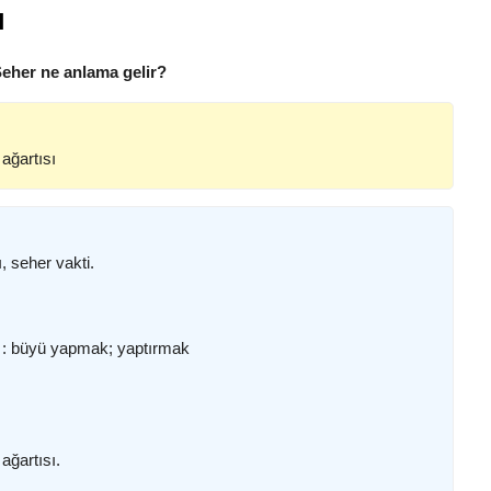
ı
Seher ne anlama gelir?
ağartısı
seher vakti.
mek : büyü yapmak; yaptırmak
ğartısı.