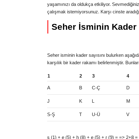
yaşamınızı da oldukça etkiliyor. Sevmediğiniz
çalışmak istemiyorsunuz. Karşı cinste aradığı
Seher İsminin Kader S
Seher isminin kader sayısını bulurken aşağıdak
karşılık bir kader rakamı belirlenmiştir. Bunla
1
2
3
4
A
B
C-Ç
D
J
K
L
M
S-Ş
T
U-Ü
V
s (1) + e (5) + h (8) + e (5) + r (9) = => 2+8 