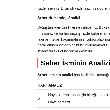
Kader sayınız
1
. Şimdi kader sayınıza göre n
Seher Numeroloji Analizi
Doğuştan lider özelliklerine sahipsiniz. Bulu
hırslısınız ve bu hırsınızı işinizde kullanma
tavırlarınızdan kaçınmalısınız. Sıkıcı olabilirs
Karar alırken kimsenin fikrini umursamıyorsun
insanların fikirlerine önem gösterin.
Seher İsminin Analiz
Seher isminin analizi
baş harflerinin taşıdığı a
HARF
ANALIZ
Hayal kurmak onun için bir eğlencedir
S
Hayalperesttir.