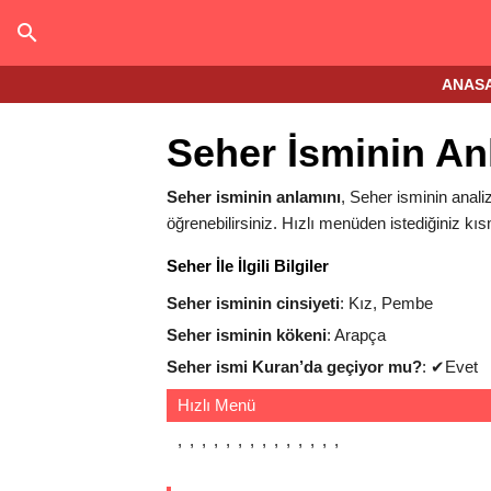
ANAS
Seher İsminin An
Seher isminin anlamını
, Seher isminin analiz
öğrenebilirsiniz. Hızlı menüden istediğiniz kıs
Seher İle İlgili Bilgiler
Seher isminin cinsiyeti
: Kız, Pembe
Seher isminin kökeni
: Arapça
Seher ismi Kuran’da geçiyor mu?
:
✔
Evet
Hızlı Menü