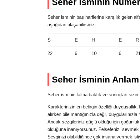
Seher İsminin Numer
Seher isminin baş harflerine karşılık gelen al
aşağıdan ulaşabilirsiniz.
S
E
H
E
R
22
6
10
6
2
Seher İsminin Anlam 
Seher isminin falına baktık ve sonuçları sizin i
Karakterinizin en belirgin özelliği duygusallı
alırken bile mantığınızla değil, duygularınız
Ancak sezgileriniz güçlü olduğu için çoğunlukl
olduğuna inanıyorsunuz. Felsefeniz "sevmek 
Sevginizi olabildiğince çok insana vermek isti