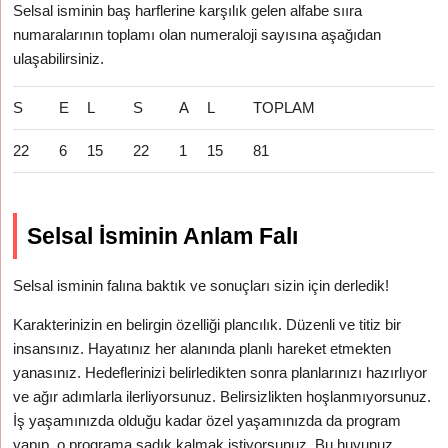
Selsal isminin baş harflerine karşılık gelen alfabe sııra
numaralarının toplamı olan numeraloji sayısına aşağıdan
ulaşabilirsiniz.
S
E
L
S
A
L
TOPLAM
22
6
15
22
1
15
81
Selsal İsminin Anlam Falı
Selsal isminin falına baktık ve sonuçları sizin için derledik!
Karakterinizin en belirgin özelliği plancılık. Düzenli ve titiz bir
insansınız. Hayatınız her alanında planlı hareket etmekten
yanasınız. Hedeflerinizi belirledikten sonra planlarınızı hazırlıyor
ve ağır adımlarla ilerliyorsunuz. Belirsizlikten hoşlanmıyorsunuz.
İş yaşamınızda olduğu kadar özel yaşamınızda da program
yapıp, o programa sadık kalmak istiyorsunuz. Bu huyunuz