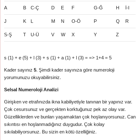
A
B
C-Ç
D
E
F
G-Ğ
H
İ-I
J
K
L
M
N
O-Ö
P
Q
R
S-Ş
T
U-Ü
V
W
X
Y
Z
s (1) + e (5) + l (3) + s (1) + a (1) + l (3) = => 1+4 = 5
Kader sayınız
5
. Şimdi kader sayınıza göre numeroloji
yorumunuzu okuyabilirsiniz.
Selsal Numeroloji Analizi
Girişken ve etrafınızda ikna kabiliyetiyle tanınan bir yapınız var.
Çok cesursunuz ve gerçekten korktuğunuz pek az olay var.
Güzelliklerden ve bunları yaşamaktan çok hoşlanıyorsunuz. Can
sıkıntısı en hoşlanmadığınız duygudur. Çok kolay
sıkılabiliyorsunuz. Bu sizin en kötü özelliğiniz.