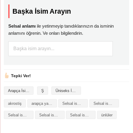
Başka İsim Arayın
Selsal anlamı
ile yetinmeyip tanıdıklarınızın da isminin
anlamını öğrenin. Ve onları bilgilendirin.
Tepki Ver!
Arapça İsimler
Ş
Üniseks İsimler
akrostiş
arapça yazılışı
Selsal isminin analizi
Selsal isminin anlamı
Selsal isminin baş harfleriyle şiir
Selsal isminin kökeni
Selsal isminin numerolojisi
ünlüler