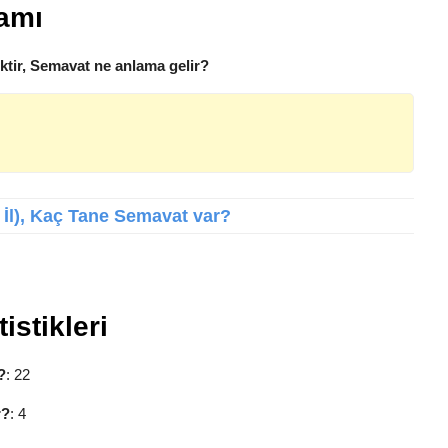
amı
tir, Semavat ne anlama gelir?
l İl), Kaç Tane Semavat var?
istikleri
?
: 22
r?
: 4