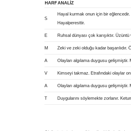
HARF
ANALIZ
Hayal kurmak onun için bir eğlencedir
S
Hayalperesttir.
E
Ruhsal dünyası çok karışıktır. Üzüntü 
M
Zeki ve zeki olduğu kadar başarılıdır. Öze
A
Olayları algılama duygusu gelişmiştir.
V
Kimseyi takmaz. Etrafındaki olaylar on
A
Olayları algılama duygusu gelişmiştir.
T
Duygularını söylemekte zorlanır. Ketum 