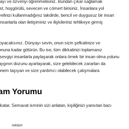
şlamayı ve özveriyi öğrenmelisiniz. Bundan çıkar sağlamak
list, hoşgörülü, sevecen ve cömert birisiniz. İnsanlara yol
inizi kullanmadığınız takdirde, bencil ve duygusuz bir insan
anlarla olan iletişiminiz ve ilişkileriniz tehlikeye girmiş
a koyacaksınız. Dünyayı sevin, onun sizin şefkatinize ve
 sonuna kadar götürün. Bu ise, tüm dikkatinizi toplamanız
z sevgiyi insanlarla paylaşarak onlara örnek bir insan olma yolunu
aygının dozunu ayarlayarak, size gelebilecek zararları da
n önem taşıyan ve size yardımcı olabilecek çalışmalara
lam Yorumu
 katar. Semavat isminin sizi anlatan, kişiliğinizi yansıtan bazı
reklam