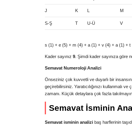
J
K
L
M
S-Ş
T
U-Ü
V
s (1) + e (5) + m (4) + a (1) + v (4) + a (1) + 
Kader sayınız
9
. Şimdi kader sayınıza göre n
Semavat Numeroloji Analizi
Önseziniz çok kuvvetli ve duyarlı bir insansı
geçirebilirsiniz. Yaratıcılığınızı kullanmalı v
zamanı. Küçük detaylara çok fazla takılmayın
Semavat İsminin Anal
Semavat isminin analizi
baş harflerinin taşıdığ