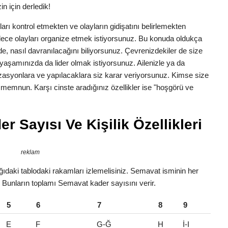
n için derledik!
anları kontrol etmekten ve olayların gidişatını belirlemekten
dece olayları organize etmek istiyorsunuz. Bu konuda oldukça
erede, nasıl davranılacağını biliyorsunuz. Çevrenizdekiler de size
yaşamınızda da lider olmak istiyorsunuz. Ailenizle ya da
zasyonlara ve yapılacaklara siz karar veriyorsunuz. Kimse size
n memnun. Karşı cinste aradığınız özellikler ise "hoşgörü ve
 Sayısı Ve Kişilik Özellikleri
reklam
ıdaki tablodaki rakamları izlemelisiniz. Semavat isminin her
r. Bunların toplamı Semavat kader sayısını verir.
5
6
7
8
9
E
F
G-Ğ
H
İ-I