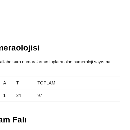
eraolojisi
 alfabe sııra numaralarının toplamı olan numeraloji sayısına
A
T
TOPLAM
1
24
97
am Falı