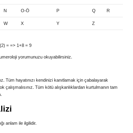
N
O-Ö
P
Q
R
W
X
Y
Z
t (2) = => 1+8 = 9
umeroloji yorumunuzu okuyabilirsiniz.
nız. Tüm hayatınızı kendinizi kanıtlamak için çabalayarak
e çok çalışmalısınız. Tüm kötü alışkanlıklardan kurtulmanın tam
.
izi
ı anlam ile ilgilidir.