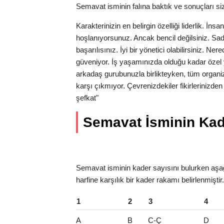
Semavat isminin falına baktık ve sonuçları sizi
Karakterinizin en belirgin özelliği liderlik. İns
hoşlanıyorsunuz. Ancak bencil değilsiniz. Sa
başarılısınız. İyi bir yönetici olabilirsiniz. N
güveniyor. İş yaşamınızda olduğu kadar özel 
arkadaş gurubunuzla birlikteyken, tüm organi
karşı çıkmıyor. Çevrenizdekiler fikirlerinizde
şefkat"
Semavat İsminin Kader
Semavat isminin kader sayısını bulurken aşağ
harfine karşılık bir kader rakamı belirlenmişti
1
2
3
4
A
B
C-Ç
D