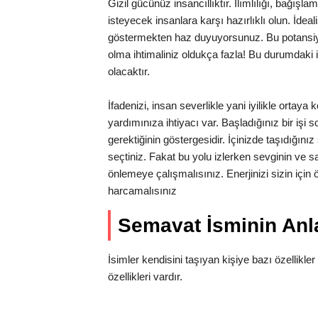
Gizil gücünüz insancıllıktır. Ilımlılığı, bağı
isteyecek insanlara karşı hazırlıklı olun. İdea
göstermekten haz duyuyorsunuz. Bu potansiyel
olma ihtimaliniz oldukça fazla! Bu durumdaki ins
olacaktır.
İfadenizi, insan severlikle yani iyilikle ortay
yardımınıza ihtiyacı var. Başladığınız bir işi
gerektiğinin göstergesidir. İçinizde taşıdığını
seçtiniz. Fakat bu yolu izlerken sevginin ve s
önlemeye çalışmalısınız. Enerjinizi sizin içi
harcamalısınız
Semavat İsminin An
İsimler kendisini taşıyan kişiye bazı özellikler
özellikleri vardır.