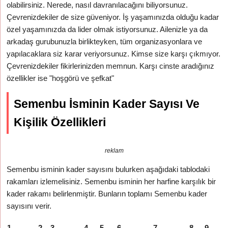
olabilirsiniz. Nerede, nasıl davranılacağını biliyorsunuz.
Çevrenizdekiler de size güveniyor. İş yaşamınızda olduğu kadar
özel yaşamınızda da lider olmak istiyorsunuz. Ailenizle ya da
arkadaş gurubunuzla birlikteyken, tüm organizasyonlara ve
yapılacaklara siz karar veriyorsunuz. Kimse size karşı çıkmıyor.
Çevrenizdekiler fikirlerinizden memnun. Karşı cinste aradığınız
özellikler ise "hoşgörü ve şefkat"
Semenbu İsminin Kader Sayısı Ve
Kişilik Özellikleri
reklam
Semenbu isminin kader sayısını bulurken aşağıdaki tablodaki
rakamları izlemelisiniz. Semenbu isminin her harfine karşılık bir
kader rakamı belirlenmiştir. Bunların toplamı Semenbu kader
sayısını verir.
1
2
3
4
5
6
7
8
9