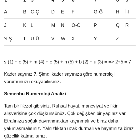
A
B
C-Ç
D
E
F
G-Ğ
H
İ-I
J
K
L
M
N
O-Ö
P
Q
R
S-Ş
T
U-Ü
V
W
X
Y
Z
s (1) + e (5) + m (4) + e (5) + n (5) + b (2) + u (3) = => 2+5 = 7
Kader sayınız
7
. Şimdi kader sayınıza göre numeroloji
yorumunuzu okuyabilirsiniz.
Semenbu Numeroloji Analizi
Tam bir filezof gibisiniz. Ruhsal hayat, maneviyat ve fikir
alışverişine çok düşkünsünüz. Çok değişken bir yapınız var.
Etrafınıza soğuk davranmaktan kaçınmalı ve biraz daha
yakınlaşmalısınız. Yalnızlıktan uzak durmalı ve hayatınıza biraz
güzellik katmalısınız.