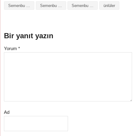
Semenbu isminin baş harfleriyle şiir
Semenbu isminin kökeni
Semenbu isminin numerolojisi
ünlüler
Bir yanıt yazın
Yorum
*
Ad