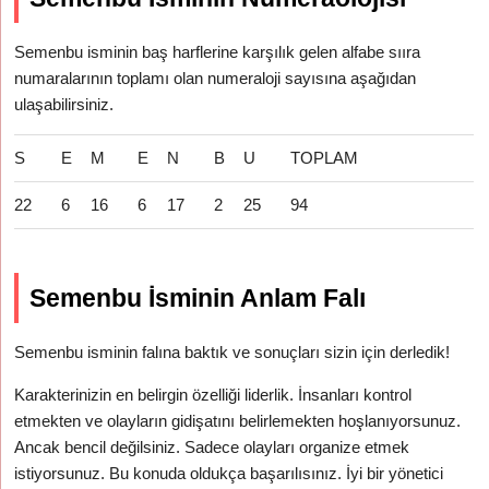
Semenbu isminin baş harflerine karşılık gelen alfabe sııra
numaralarının toplamı olan numeraloji sayısına aşağıdan
ulaşabilirsiniz.
S
E
M
E
N
B
U
TOPLAM
22
6
16
6
17
2
25
94
Semenbu İsminin Anlam Falı
Semenbu isminin falına baktık ve sonuçları sizin için derledik!
Karakterinizin en belirgin özelliği liderlik. İnsanları kontrol
etmekten ve olayların gidişatını belirlemekten hoşlanıyorsunuz.
Ancak bencil değilsiniz. Sadece olayları organize etmek
istiyorsunuz. Bu konuda oldukça başarılısınız. İyi bir yönetici