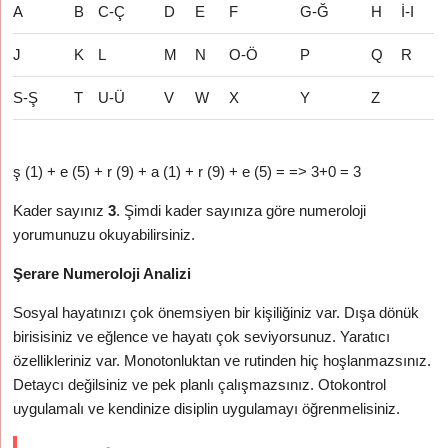
A
B
C-Ç
D
E
F
G-Ğ
H
İ-I
J
K
L
M
N
O-Ö
P
Q
R
S-Ş
T
U-Ü
V
W
X
Y
Z
ş (1) + e (5) + r (9) + a (1) + r (9) + e (5) = => 3+0 = 3
Kader sayınız
3
. Şimdi kader sayınıza göre numeroloji
yorumunuzu okuyabilirsiniz.
Şerare Numeroloji Analizi
Sosyal hayatınızı çok önemsiyen bir kişiliğiniz var. Dışa dönük
birisisiniz ve eğlence ve hayatı çok seviyorsunuz. Yaratıcı
özellikleriniz var. Monotonluktan ve rutinden hiç hoşlanmazsınız.
Detaycı değilsiniz ve pek planlı çalışmazsınız. Otokontrol
uygulamalı ve kendinize disiplin uygulamayı öğrenmelisiniz.