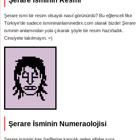
Şerare İsminin Resmi
Şerare ismi bir resim olsaydı nasıl görünürdü? Bu eğlenceli fikir
Türkiye’de sadece ismininanlaminedirx.com olarak bizde!
Şerare
isminin anlamından
yola çıkarak şöyle bir resim hazırladık.
Cinsiyete takılmayın. =)
Şerare İsminin Numeraolojisi
Şerare isminin baş harflerine karşılık gelen alfabe sııra