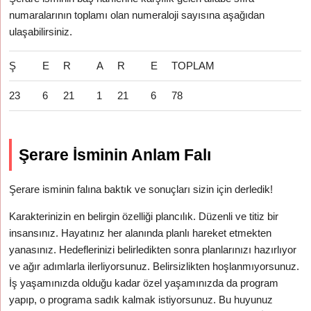
numaralarının toplamı olan numeraloji sayısına aşağıdan
ulaşabilirsiniz.
Ş
E
R
A
R
E
TOPLAM
23
6
21
1
21
6
78
Şerare İsminin Anlam Falı
Şerare isminin falına baktık ve sonuçları sizin için derledik!
Karakterinizin en belirgin özelliği plancılık. Düzenli ve titiz bir
insansınız. Hayatınız her alanında planlı hareket etmekten
yanasınız. Hedeflerinizi belirledikten sonra planlarınızı hazırlıyor
ve ağır adımlarla ilerliyorsunuz. Belirsizlikten hoşlanmıyorsunuz.
İş yaşamınızda olduğu kadar özel yaşamınızda da program
yapıp, o programa sadık kalmak istiyorsunuz. Bu huyunuz