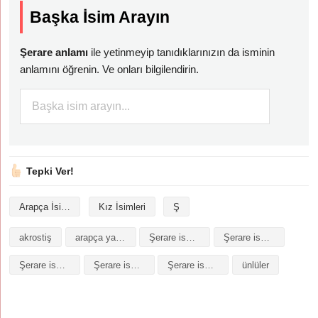
Başka İsim Arayın
Şerare anlamı
ile yetinmeyip tanıdıklarınızın da isminin
anlamını öğrenin. Ve onları bilgilendirin.
Tepki Ver!
Arapça İsimler
Kız İsimleri
Ş
akrostiş
arapça yazılışı
Şerare isminin analizi
Şerare isminin anlamı
Şerare isminin baş harfleriyle şiir
Şerare isminin kökeni
Şerare isminin numerolojisi
ünlüler