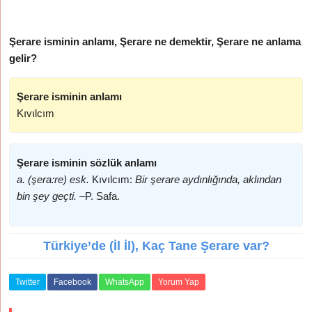
Şerare isminin anlamı, Şerare ne demektir, Şerare ne anlama
gelir?
Şerare isminin anlamı
Kıvılcım
Şerare isminin sözlük anlamı
a. (şera:re) esk.
Kıvılcım:
Bir şerare aydınlığında, aklından
bin şey geçti. –
P. Safa.
Türkiye’de (İl İl), Kaç Tane Şerare var?
Twitter
Facebook
WhatsApp
Yorum Yap