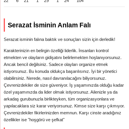
22
6
21
1
29
1
24
104
Serazat İsminin Anlam Falı
Serazat isminin falına baktık ve sonuçları sizin için derledik!
Karakterinizin en belirgin özelliği liderlik. İnsanları kontrol
etmekten ve olayların gidişatını belirlemekten hoşlanıyorsunuz.
Ancak bencil değilsiniz. Sadece olayları organize etmek
istiyorsunuz. Bu konuda oldukça başarılısınız. İyi bir yönetici
olabilirsiniz. Nerede, nasıl davranılacağını biliyorsunuz.
Çevrenizdekiler de size güveniyor. İş yaşamınızda olduğu kadar
özel yaşamınızda da lider olmak istiyorsunuz. Ailenizle ya da
arkadaş gurubunuzla birlikteyken, tüm organizasyonlara ve
yapılacaklara siz karar veriyorsunuz. Kimse size karşı çıkmıyor.
Çevrenizdekiler fikirlerinizden memnun. Karşı cinste aradığınız
özellikler ise "hoşgörü ve şefkat"