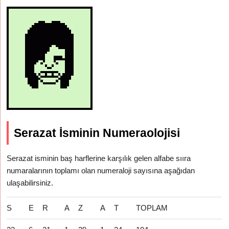
Serazat İsminin Numeraolojisi
Serazat isminin baş harflerine karşılık gelen alfabe sııra
numaralarının toplamı olan numeraloji sayısına aşağıdan
ulaşabilirsiniz.
S
E
R
A
Z
A
T
TOPLAM