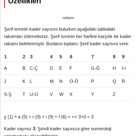
Özellikleri
reklam
Şerif isminin kader sayısını bulurken aşağıdaki tablodaki
rakamları izlemelisiniz. Şerif isminin her harfine karşılık bir kader
rakamı belirlenmiştir. Bunların toplamı Şerif kader sayısını verir.
1
2
3
4
5
6
7
8
9
A
B
C-Ç
D
E
F
G-Ğ
H
İ-I
J
K
L
M
N
O-Ö
P
Q
R
S-Ş
T
U-Ü
V
W
X
Y
Z
ş (1) + e (5) + r (9) + i (9) + f (6) = => 3+0 = 3
Kader sayınız
3
. Şimdi kader sayınıza göre numeroloji
yorumunuzu okuyabilirsiniz.