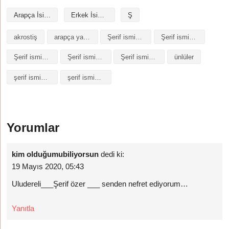
Arapça İsimler
Erkek İsimleri
Ş
akrostiş
arapça yazılışı
Şerif isminin analizi
Şerif isminin anlamı
Şerif isminin baş harfleriyle şiir
Şerif isminin kökeni
Şerif isminin numerolojisi
ünlüler
şerif isminin anlamı
şerif isminin anlamı nedir
Yorumlar
kim olduğumubiliyorsun
dedi ki:
19 Mayıs 2020, 05:43
Uludereli___Şerif özer ___ senden nefret ediyorum…
Yanıtla