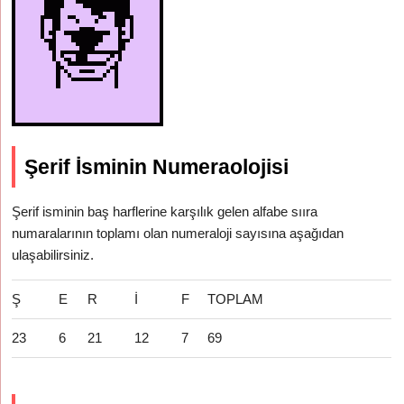
Şerif İsminin Numeraolojisi
Şerif isminin baş harflerine karşılık gelen alfabe sııra
numaralarının toplamı olan numeraloji sayısına aşağıdan
ulaşabilirsiniz.
Ş
E
R
İ
F
TOPLAM
23
6
21
12
7
69