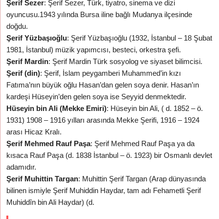
Şerif Sezer
: Şerif Sezer, Türk, tiyatro, sinema ve dizi
oyuncusu.1943 yılında Bursa iline bağlı Mudanya ilçesinde
doğdu.
Şerif Yüzbaşıoğlu
: Şerif Yüzbaşıoğlu (1932, İstanbul – 18 Şubat
1981, İstanbul) müzik yapımcısı, besteci, orkestra şefi.
Şerif Mardin
: Şerif Mardin Türk sosyolog ve siyaset bilimcisi.
Şerif (din)
: Şerif, İslam peygamberi Muhammed’in kızı
Fatıma’nın büyük oğlu Hasan’dan gelen soya denir. Hasan’ın
kardeşi Hüseyin’den gelen soya ise Seyyid denmektedir.
Hüseyin bin Ali (Mekke Emiri)
: Hüseyin bin Ali, ( d. 1852 – ö.
1931) 1908 – 1916 yılları arasında Mekke Şerifi, 1916 – 1924
arası Hicaz Kralı.
Şerif Mehmed Rauf Paşa
: Şerif Mehmed Rauf Paşa ya da
kısaca Rauf Paşa (d. 1838 İstanbul – ö. 1923) bir Osmanlı devlet
adamıdır.
Şerif Muhittin Targan
: Muhittin Şerif Targan (Arap dünyasında
bilinen ismiyle Şerif Muhiddin Haydar, tam adı Fehametli Şerif
Muhiddîn bin Ali Haydar) (d.