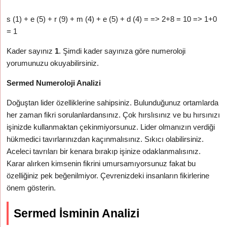
s (1) + e (5) + r (9) + m (4) + e (5) + d (4) = => 2+8 = 10 => 1+0
= 1
Kader sayınız
1
. Şimdi kader sayınıza göre numeroloji
yorumunuzu okuyabilirsiniz.
Sermed Numeroloji Analizi
Doğuştan lider özelliklerine sahipsiniz. Bulunduğunuz ortamlarda
her zaman fikri sorulanlardansınız. Çok hırslısınız ve bu hırsınızı
işinizde kullanmaktan çekinmiyorsunuz. Lider olmanızın verdiği
hükmedici tavırlarınızdan kaçınmalısınız. Sıkıcı olabilirsiniz.
Aceleci tavrıları bir kenara bırakıp işinize odaklanmalısınız.
Karar alırken kimsenin fikrini umursamıyorsunuz fakat bu
özelliğiniz pek beğenilmiyor. Çevrenizdeki insanların fikirlerine
önem gösterin.
Sermed İsminin Analizi