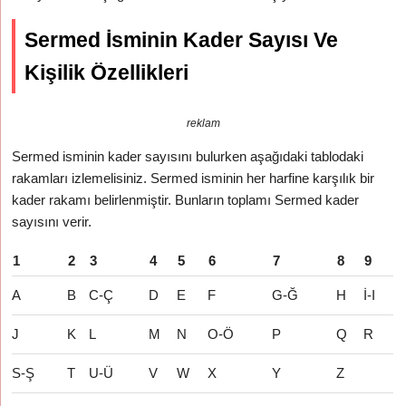
Sermed İsminin Kader Sayısı Ve
Kişilik Özellikleri
reklam
Sermed isminin kader sayısını bulurken aşağıdaki tablodaki
rakamları izlemelisiniz. Sermed isminin her harfine karşılık bir
kader rakamı belirlenmiştir. Bunların toplamı Sermed kader
sayısını verir.
1
2
3
4
5
6
7
8
9
A
B
C-Ç
D
E
F
G-Ğ
H
İ-I
J
K
L
M
N
O-Ö
P
Q
R
S-Ş
T
U-Ü
V
W
X
Y
Z