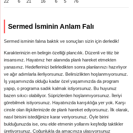
22
6
21
16
6
5
76
Sermed İsminin Anlam Falı
Sermed isminin falına baktık ve sonuçları sizin için derledik!
Karakterinizin en belirgin özelliği plancılık. Düzenli ve titiz bir
insansınız. Hayatınız her alanında planlı hareket etmekten
yanasınız. Hedeflerinizi belirledikten sonra planlarınızı hazırlıyor
ve ağır adımlarla ilerliyorsunuz. Belirsizlikten hoşlanmıyorsunuz.
İş yaşamınızda olduğu kadar özel yaşamınızda da program
yapıp, o programa sadık kalmak istiyorsunuz. Bu huyunuz
bazen sıkıcı olabiliyor. Süprizlerden hoşlanmıyorsunuz. İleriyi
görebilmek istiyorsunuz. Hayatınızda karışıklığa yer yok. Karşı
cinsle olan ilişkilerinizde de planlı hareket ediyorsunuz. İlk olarak,
nasıl birisini istediğinize karar veriyorsunuz. Öyle birini
bulduğunuzda ise, onu elde etmenin yollarını keşfedip taktikler
üretiyorsunuz. Çoğunlukla da amacınıza ulaşıyorsunuz