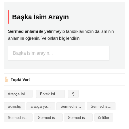
Başka İsim Arayın
Sermed anlamı
ile yetinmeyip tanıdıklarınızın da isminin
anlamını öğrenin. Ve onları bilgilendirin.
Tepki Ver!
Arapça İsimler
Erkek İsimleri
Ş
akrostiş
arapça yazılışı
Sermed isminin analizi
Sermed isminin anlamı
Sermed isminin baş harfleriyle şiir
Sermed isminin kökeni
Sermed isminin numerolojisi
ünlüler