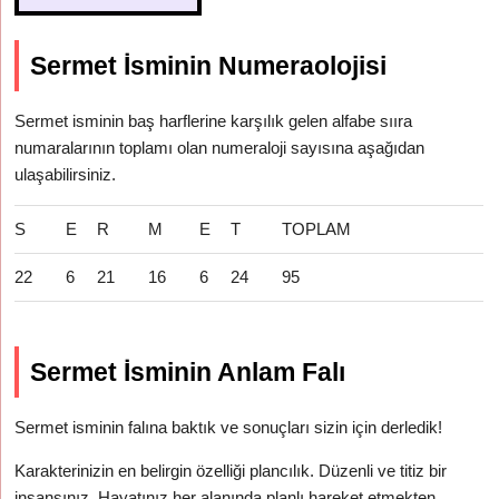
Sermet İsminin Numeraolojisi
Sermet isminin baş harflerine karşılık gelen alfabe sııra
numaralarının toplamı olan numeraloji sayısına aşağıdan
ulaşabilirsiniz.
S
E
R
M
E
T
TOPLAM
22
6
21
16
6
24
95
Sermet İsminin Anlam Falı
Sermet isminin falına baktık ve sonuçları sizin için derledik!
Karakterinizin en belirgin özelliği plancılık. Düzenli ve titiz bir
insansınız. Hayatınız her alanında planlı hareket etmekten