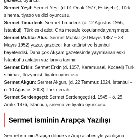
gazeteci, oyuncu.
Sermet Yeşil
: Sermet Yeşil (d. 01 Ocak 1977, Eskişehir), Türk
sinema, tiyatro ve dizi oyuncusu.
Sermet Timurlenk
: Sermet Timurlenk (d. 12 Ağustos 1956,
İstanbul), Türk eski atlet. Orta mesafe koşularında yarışmıştır.
Sermet Muhtar Alus
: Sermet Muhtar (20 Mayıs 1887 – 28
Mayıs 1952) yazar, gazeteci, karikatürist ve İstanbul
beyefendisi. Daha çok Akşam gazetesinde yayımlanan eski
İstanbul`u anlatan yazılarıyla tanınır.
Sermet Erkin
: Sermet Erkin (d. 1957, Karamürsel, Kocaeli) Türk
sihirbaz, illüzyonist, tiyatro oyuncusu.
Sermet Akgün
: Sermet Akgün, (d. 22 Temmuz 1924, İstanbul –
ö. 10 Ağustos 2008) Türk cerrah.
Sermet Serdengeçti
: Sermet Serdengeçti (d. 1945 – ö. 25
Aralık 1976, İstanbul), sinema ve tiyatro oyuncusu.
Sermet İsminin Arapça Yazılışı
Sermet isminin Arapça dilinde ve Arap alfabesiyle yazılışına