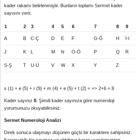
kader rakamı belirlenmiştir. Bunların toplamı Sermet kader
sayısını verir.
1
2
3
4
5
6
7
8
9
A
B
C-Ç
D
E
F
G-Ğ
H
İ-I
J
K
L
M
N
O-Ö
P
Q
R
S-Ş
T
U-Ü
V
W
X
Y
Z
s (1) + e (5) + r (9) + m (4) + e (5) + t (2) = => 2+6 = 8
Kader sayınız
8
. Şimdi kader sayınıza göre numeroloji
yorumunuzu okuyabilirsiniz.
Sermet Numeroloji Analizi
Direk sonuca ulaşmayı düşünen güçlü bir karaktere sahipsiniz.
Kararsızlığı hiç sevmez ve aldığınız kararı uygulamaktan