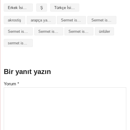
Erkek İsimleri
Ş
Türkçe İsimler
akrostiş
arapça yazılışı
Sermet isminin analizi
Sermet isminin anlamı
Sermet isminin baş harfleriyle şiir
Sermet isminin kökeni
Sermet isminin numerolojisi
ünlüler
sermet isminin anlamı
Bir yanıt yazın
Yorum
*