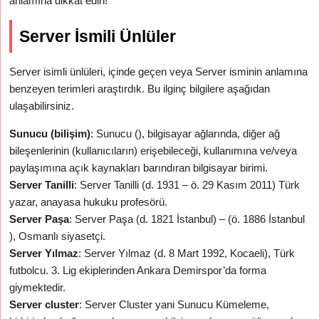
anlamına dikkat edin!
Server İsmili Ünlüler
Server isimli ünlüleri, içinde geçen veya Server isminin anlamına
benzeyen terimleri araştırdık. Bu ilginç bilgilere aşağıdan
ulaşabilirsiniz.
Sunucu (bilişim)
: Sunucu (), bilgisayar ağlarında, diğer ağ
bileşenlerinin (kullanıcıların) erişebileceği, kullanımına ve/veya
paylaşımına açık kaynakları barındıran bilgisayar birimi.
Server Tanilli
: Server Tanilli (d. 1931 – ö. 29 Kasım 2011) Türk
yazar, anayasa hukuku profesörü.
Server Paşa
: Server Paşa (d. 1821 İstanbul) – (ö. 1886 İstanbul
), Osmanlı siyasetçi.
Server Yılmaz
: Server Yılmaz (d. 8 Mart 1992, Kocaeli), Türk
futbolcu. 3. Lig ekiplerinden Ankara Demirspor’da forma
giymektedir.
Server cluster
: Server Cluster yani Sunucu Kümeleme,