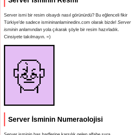
Server İsminin Resmi
Server ismi bir resim olsaydı nasıl görünürdü? Bu eğlenceli fikir
Türkiye’de sadece ismininanlaminedirx.com olarak bizde!
Server
isminin anlamından
yola çıkarak şöyle bir resim hazırladık.
Cinsiyete takılmayın. =)
Server İsminin Numeraolojisi
Server isminin baş harflerine karşılık gelen alfabe sııra