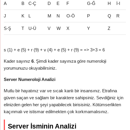
A
B
C-Ç
D
E
F
G-Ğ
H
İ-I
J
K
L
M
N
O-Ö
P
Q
R
S-Ş
T
U-Ü
V
W
X
Y
Z
s (1) + e (5) + r (9) + v (4) + e (5) + r (9) = => 3+3 = 6
Kader sayınız
6
. Şimdi kader sayınıza göre numeroloji
yorumunuzu okuyabilirsiniz.
Server Numeroloji Analizi
Mutlu bir hayatınız var ve sıcak kanlı bir insansınız. Etrafına
güven saçan ve sağlam bir karaktere sahipsiniz. Sevdiğiniz için
elinizden gelen her şeyi yapabilecek birisisiniz. Kötümserlikten
kaçınmalı ve istismar edilmekten çok korkmamalısınız.
Server İsminin Analizi