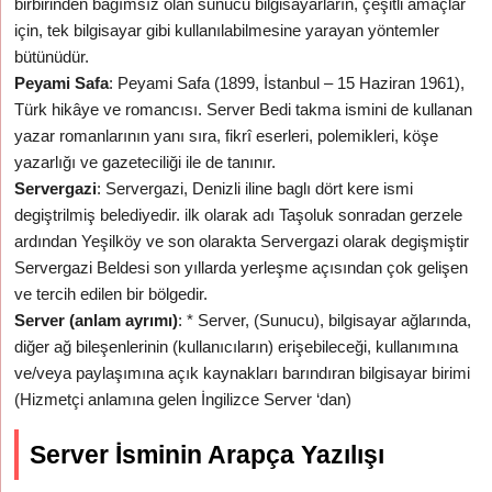
birbirinden bağımsız olan sunucu bilgisayarların, çeşitli amaçlar
için, tek bilgisayar gibi kullanılabilmesine yarayan yöntemler
bütünüdür.
Peyami Safa
: Peyami Safa (1899, İstanbul – 15 Haziran 1961),
Türk hikâye ve romancısı. Server Bedi takma ismini de kullanan
yazar romanlarının yanı sıra, fikrî eserleri, polemikleri, köşe
yazarlığı ve gazeteciliği ile de tanınır.
Servergazi
: Servergazi, Denizli iline baglı dört kere ismi
degiştrilmiş belediyedir. ilk olarak adı Taşoluk sonradan gerzele
ardından Yeşilköy ve son olarakta Servergazi olarak degişmiştir
Servergazi Beldesi son yıllarda yerleşme açısından çok gelişen
ve tercih edilen bir bölgedir.
Server (anlam ayrımı)
: * Server, (Sunucu), bilgisayar ağlarında,
diğer ağ bileşenlerinin (kullanıcıların) erişebileceği, kullanımına
ve/veya paylaşımına açık kaynakları barındıran bilgisayar birimi
(Hizmetçi anlamına gelen İngilizce Server ‘dan)
Server İsminin Arapça Yazılışı