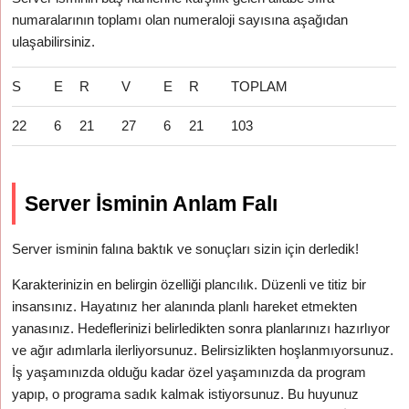
numaralarının toplamı olan numeraloji sayısına aşağıdan
ulaşabilirsiniz.
S
E
R
V
E
R
TOPLAM
22
6
21
27
6
21
103
Server İsminin Anlam Falı
Server isminin falına baktık ve sonuçları sizin için derledik!
Karakterinizin en belirgin özelliği plancılık. Düzenli ve titiz bir
insansınız. Hayatınız her alanında planlı hareket etmekten
yanasınız. Hedeflerinizi belirledikten sonra planlarınızı hazırlıyor
ve ağır adımlarla ilerliyorsunuz. Belirsizlikten hoşlanmıyorsunuz.
İş yaşamınızda olduğu kadar özel yaşamınızda da program
yapıp, o programa sadık kalmak istiyorsunuz. Bu huyunuz