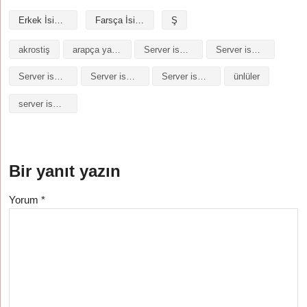
Erkek İsimleri
Farsça İsimler
Ş
akrostiş
arapça yazılışı
Server isminin analizi
Server isminin anlamı
Server isminin baş harfleriyle şiir
Server isminin kökeni
Server isminin numerolojisi
ünlüler
server isminin anlamı
Bir yanıt yazın
Yorum
*