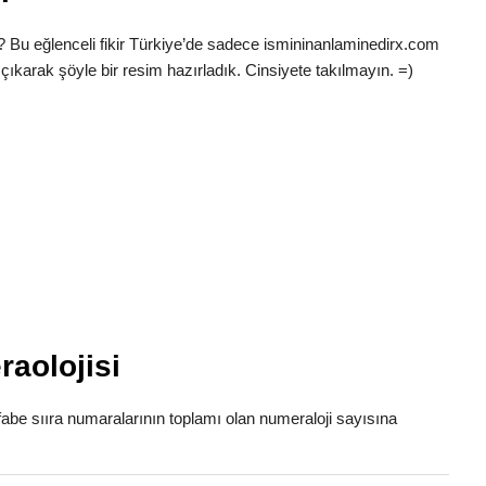
? Bu eğlenceli fikir Türkiye’de sadece ismininanlaminedirx.com
çıkarak şöyle bir resim hazırladık. Cinsiyete takılmayın. =)
aolojisi
lfabe sııra numaralarının toplamı olan numeraloji sayısına