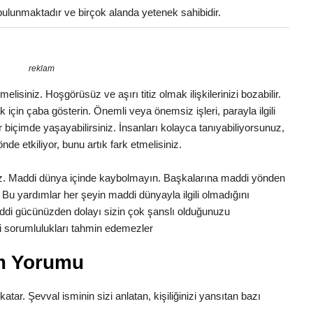
i bulunmaktadır ve birçok alanda yetenek sahibidir.
reklam
lisiniz. Hoşgörüsüz ve aşırı titiz olmak ilişkilerinizi bozabilir.
in çaba gösterin. Önemli veya önemsiz işleri, parayla ilgili
ir biçimde yaşayabilirsiniz. İnsanları kolayca tanıyabiliyorsunuz,
önde etkiliyor, bunu artık fark etmelisiniz.
uz. Maddi dünya içinde kaybolmayın. Başkalarına maddi yönden
Bu yardımlar her şeyin maddi dünyayla ilgili olmadığını
di gücünüzden dolayı sizin çok şanslı olduğunuzu
aki sorumlulukları tahmin edemezler
am Yorumu
katar. Şevval isminin sizi anlatan, kişiliğinizi yansıtan bazı