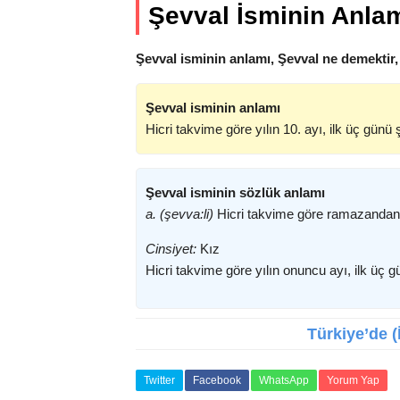
Şevval İsminin Anla
Şevval isminin anlamı, Şevval ne demektir,
Şevval isminin anlamı
Hicri takvime göre yılın 10. ayı, ilk üç günü
Şevval isminin sözlük anlamı
a. (şevva:li)
Hicri takvime göre ramazandan 
Cinsiyet:
Kız
Hicri takvime göre yılın onuncu ayı, ilk ü
Türkiye’de (
Twitter
Facebook
WhatsApp
Yorum Yap