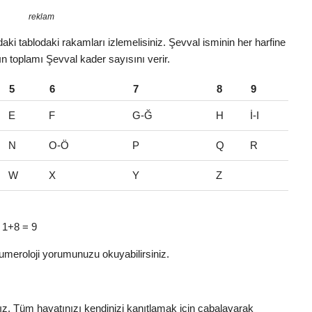
reklam
ki tablodaki rakamları izlemelisiniz. Şevval isminin her harfine
rın toplamı Şevval kader sayısını verir.
5
6
7
8
9
E
F
G-Ğ
H
İ-I
N
O-Ö
P
Q
R
W
X
Y
Z
> 1+8 = 9
umeroloji yorumunuzu okuyabilirsiniz.
nız. Tüm hayatınızı kendinizi kanıtlamak için çabalayarak