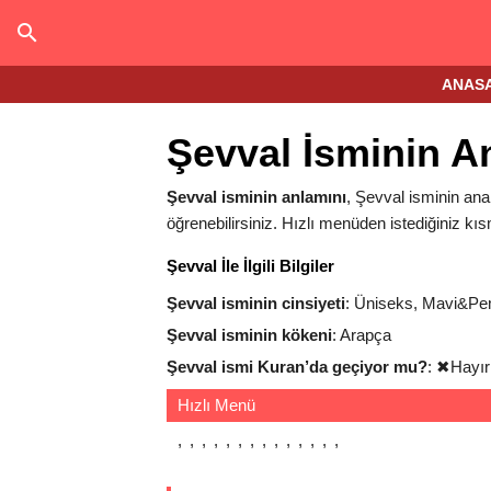
ANAS
Şevval İsminin A
Şevval isminin anlamını
, Şevval isminin anal
öğrenebilirsiniz. Hızlı menüden istediğiniz kıs
Şevval İle İlgili Bilgiler
Şevval isminin cinsiyeti
: Üniseks, Mavi&P
Şevval isminin kökeni
: Arapça
Şevval ismi Kuran’da geçiyor mu?
:
✖
Hayır
Hızlı Menü