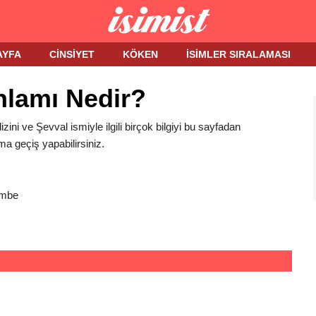
AYFA
CINSIYET
KÖKEN
İSIMLER SIRALAMASI
nlamı Nedir?
izini ve Şevval ismiyle ilgili birçok bilgiyi bu sayfadan
ma geçiş yapabilirsiniz.
embe