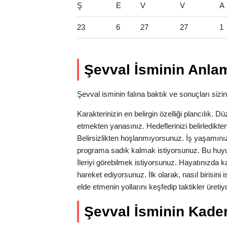
Ş
E
V
V
A
23
6
27
27
1
Şevval İsminin Anlam
Şevval isminin falına baktık ve sonuçları sizin 
Karakterinizin en belirgin özelliği plancılık. Dü
etmekten yanasınız. Hedeflerinizi belirledikten
Belirsizlikten hoşlanmıyorsunuz. İş yaşamın
programa sadık kalmak istiyorsunuz. Bu huyu
İleriyi görebilmek istiyorsunuz. Hayatınızda kar
hareket ediyorsunuz. İlk olarak, nasıl birisini
elde etmenin yollarını keşfedip taktikler üre
Şevval İsminin Kader 