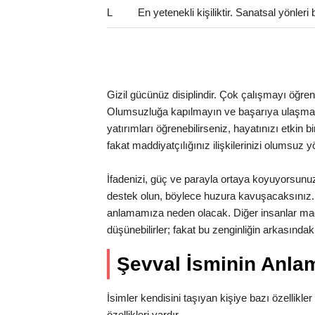
L
En yetenekli kişiliktir. Sanatsal yönler
Gizil gücünüz disiplindir. Çok çalışmayı öğrenme
Olumsuzluğa kapılmayın ve başarıya ulaşmak iç
yatırımları öğrenebilirseniz, hayatınızı etkin b
fakat maddiyatçılığınız ilişkilerinizi olumsuz y
İfadenizi, güç ve parayla ortaya koyuyorsun
destek olun, böylece huzura kavuşacaksınız. 
anlamamıza neden olacak. Diğer insanlar mad
düşünebilirler; fakat bu zenginliğin arkasınd
Şevval İsminin Anl
İsimler kendisini taşıyan kişiye bazı özellikler 
özellikleri vardır.