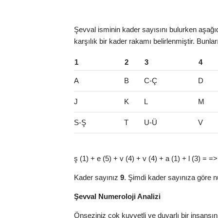
Şevval isminin kader sayısını bulurken aşağıda
karşılık bir kader rakamı belirlenmiştir. Bunla
1
2
3
4
A
B
C-Ç
D
J
K
L
M
S-Ş
T
U-Ü
V
ş (1) + e (5) + v (4) + v (4) + a (1) + l (3) = =
Kader sayınız
9
. Şimdi kader sayınıza göre n
Şevval Numeroloji Analizi
Önseziniz çok kuvvetli ve duyarlı bir insansı