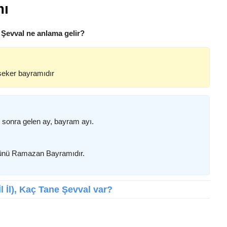
mı
 Şevval ne anlama gelir?
 şeker bayramıdır
sonra gelen ay, bayram ayı.
ç günü Ramazan Bayramıdır.
İl İl), Kaç Tane Şevval var?