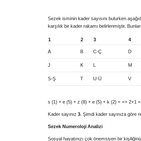
Sezek isminin kader sayısını bulurken aşağıda
karşılık bir kader rakamı belirlenmiştir. Bunla
1
2
3
4
A
B
C-Ç
D
J
K
L
M
S-Ş
T
U-Ü
V
s (1) + e (5) + z (8) + e (5) + k (2) = => 2+1 =
Kader sayınız
3
. Şimdi kader sayınıza göre n
Sezek Numeroloji Analizi
Sosyal hayatınızı çok önemsiyen bir kişiliğini