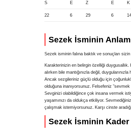
S
E
Z
E
K
22
6
29
6
1
Sezek İsminin Anlam 
Sezek isminin falına baktık ve sonuçları sizin 
Karakterinizin en belirgin özelliği duygusallı
alırken bile mantığınızla değil, duygularınız
Ancak sezgileriniz güçlü olduğu için çoğunlukl
olduğuna inanıyorsunuz. Felsefeniz "sevmek 
Sevginizi olabildiğince çok insana vermek isti
yaşamınızı da oldukça etkiliyor. Sevmediğiniz
çalışmak istemiyorsunuz. Karşı cinste aradığı
Sezek İsminin Kader S