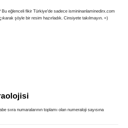
? Bu eğlenceli fikir Türkiye’de sadece ismininanlaminedirx.com
çıkarak şöyle bir resim hazırladık. Cinsiyete takılmayın. =)
aolojisi
fabe sııra numaralarının toplamı olan numeraloji sayısına