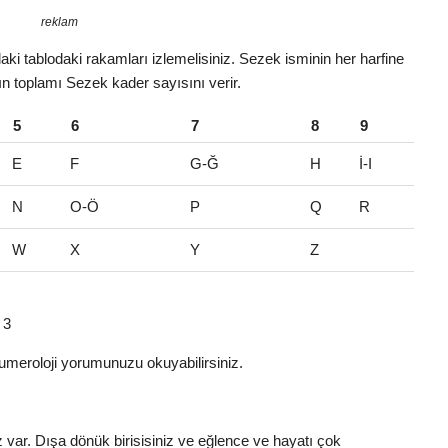
reklam
ki tablodaki rakamları izlemelisiniz. Sezek isminin her harfine
rın toplamı Sezek kader sayısını verir.
5
6
7
8
9
E
F
G-Ğ
H
İ-I
N
O-Ö
P
Q
R
W
X
Y
Z
 3
umeroloji yorumunuzu okuyabilirsiniz.
z var. Dışa dönük birisisiniz ve eğlence ve hayatı çok