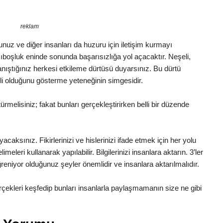
reklam
luğunuz ve diğer insanları da huzuru için iletişim kurmayı
boşluk eninde sonunda başarısızlığa yol açacaktır. Neşeli,
Tanıştığınız herkesi etkileme dürtüsü duyarsınız. Bu dürtü
li olduğunu gösterme yeteneğinin simgesidir.
melisiniz; fakat bunları gerçekleştirirken belli bir düzende
yacaksınız. Fikirlerinizi ve hislerinizi ifade etmek için her yolu
leri kullanarak yapılabilir. Bilgilerinizi insanlara aktarın. 3’ler
reniyor olduğunuz şeyler önemlidir ve insanlara aktarılmalıdır.
ekleri keşfedip bunları insanlarla paylaşmamanın size ne gibi