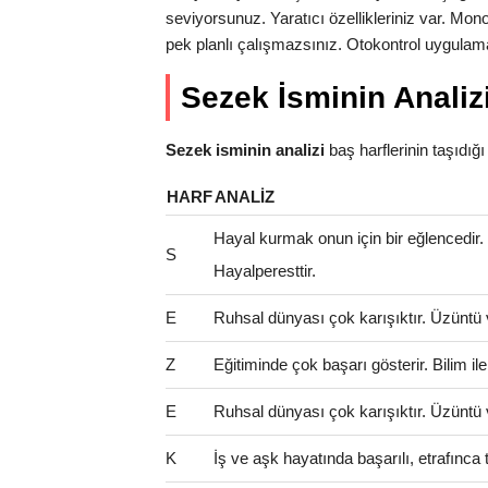
seviyorsunuz. Yaratıcı özellikleriniz var. Mon
pek planlı çalışmazsınız. Otokontrol uygulama
Sezek İsminin Analiz
Sezek isminin analizi
baş harflerinin taşıdığı a
HARF
ANALIZ
Hayal kurmak onun için bir eğlencedir
S
Hayalperesttir.
E
Ruhsal dünyası çok karışıktır. Üzüntü 
Z
Eğitiminde çok başarı gösterir. Bilim il
E
Ruhsal dünyası çok karışıktır. Üzüntü 
K
İş ve aşk hayatında başarılı, etrafınca t