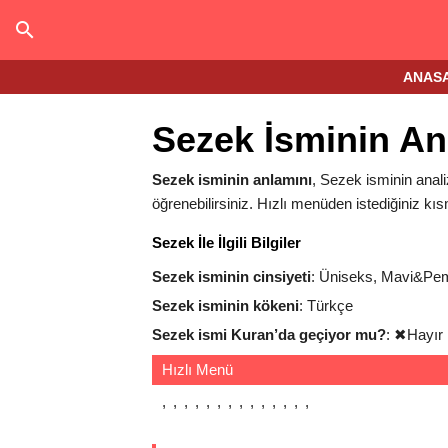
ANAS
Sezek İsminin An
Sezek isminin anlamını
, Sezek isminin analiz
öğrenebilirsiniz. Hızlı menüden istediğiniz kıs
Sezek İle İlgili Bilgiler
Sezek isminin cinsiyeti
: Üniseks, Mavi&Pe
Sezek isminin kökeni
: Türkçe
Sezek ismi Kuran’da geçiyor mu?
:
✖
Hayır
Hızlı Menü