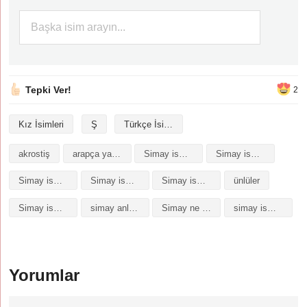
Tepki Ver!
2
Kız İsimleri
Ş
Türkçe İsimler
akrostiş
arapça yazılışı
Simay isminin analizi
Simay isminin anlamı
Simay isminin baş harfleriyle şiir
Simay isminin kökeni
Simay isminin numerolojisi
ünlüler
Simay isminin anlamı
simay anlamı
Simay ne demek
simay isminin anlam
Yorumlar