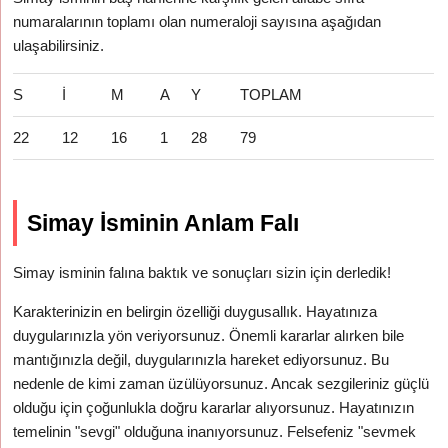
numaralarının toplamı olan numeraloji sayısına aşağıdan
ulaşabilirsiniz.
S
İ
M
A
Y
TOPLAM
22
12
16
1
28
79
Simay İsminin Anlam Falı
Simay isminin falına baktık ve sonuçları sizin için derledik!
Karakterinizin en belirgin özelliği duygusallık. Hayatınıza
duygularınızla yön veriyorsunuz. Önemli kararlar alırken bile
mantığınızla değil, duygularınızla hareket ediyorsunuz. Bu
nedenle de kimi zaman üzülüyorsunuz. Ancak sezgileriniz güçlü
olduğu için çoğunlukla doğru kararlar alıyorsunuz. Hayatınızın
temelinin "sevgi" olduğuna inanıyorsunuz. Felsefeniz "sevmek