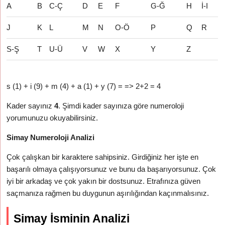
A
B
C-Ç
D
E
F
G-Ğ
H
İ-I
J
K
L
M
N
O-Ö
P
Q
R
S-Ş
T
U-Ü
V
W
X
Y
Z
s (1) + i (9) + m (4) + a (1) + y (7) = => 2+2 = 4
Kader sayınız
4
. Şimdi kader sayınıza göre numeroloji
yorumunuzu okuyabilirsiniz.
Simay Numeroloji Analizi
Çok çalışkan bir karaktere sahipsiniz. Girdiğiniz her işte en
başarılı olmaya çalışıyorsunuz ve bunu da başarıyorsunuz. Çok
iyi bir arkadaş ve çok yakın bir dostsunuz. Etrafınıza güven
saçmanıza rağmen bu duygunun aşırılığından kaçınmalısınız.
Simay İsminin Analizi