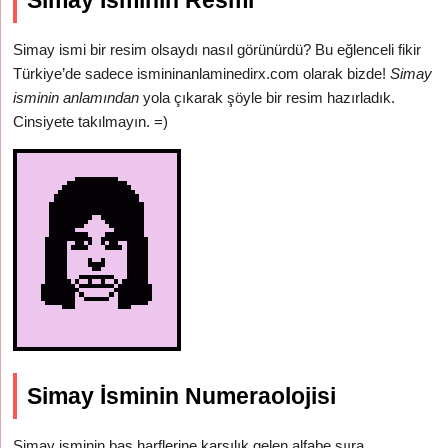
Simay İsminin Resmi
Simay ismi bir resim olsaydı nasıl görünürdü? Bu eğlenceli fikir
Türkiye’de sadece ismininanlaminedirx.com olarak bizde!
Simay
isminin anlamından
yola çıkarak şöyle bir resim hazırladık.
Cinsiyete takılmayın. =)
Simay İsminin Numeraolojisi
Simay isminin baş harflerine karşılık gelen alfabe sııra