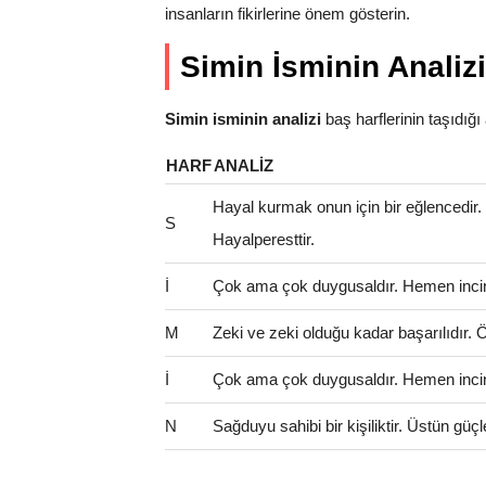
insanların fikirlerine önem gösterin.
Simin İsminin Analizi
Simin isminin analizi
baş harflerinin taşıdığı a
HARF
ANALIZ
Hayal kurmak onun için bir eğlencedir
S
Hayalperesttir.
İ
Çok ama çok duygusaldır. Hemen incinir
M
Zeki ve zeki olduğu kadar başarılıdır. Öze
İ
Çok ama çok duygusaldır. Hemen incinir
N
Sağduyu sahibi bir kişiliktir. Üstün güçl