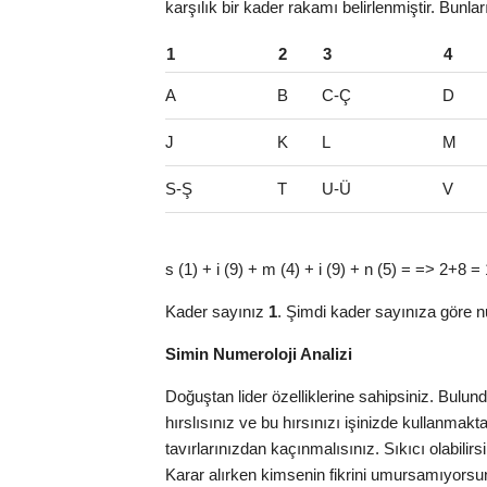
karşılık bir kader rakamı belirlenmiştir. Bunla
1
2
3
4
A
B
C-Ç
D
J
K
L
M
S-Ş
T
U-Ü
V
s (1) + i (9) + m (4) + i (9) + n (5) = => 2+8 
Kader sayınız
1
. Şimdi kader sayınıza göre n
Simin Numeroloji Analizi
Doğuştan lider özelliklerine sahipsiniz. Bulu
hırslısınız ve bu hırsınızı işinizde kullanma
tavırlarınızdan kaçınmalısınız. Sıkıcı olabilirs
Karar alırken kimsenin fikrini umursamıyorsun