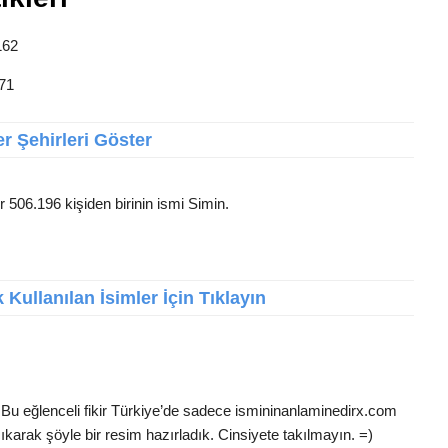
162
 71
r Şehirleri Göster
r 506.196 kişiden birinin ismi Simin.
Kullanılan İsimler İçin Tıklayın
 Bu eğlenceli fikir Türkiye’de sadece ismininanlaminedirx.com
ıkarak şöyle bir resim hazırladık. Cinsiyete takılmayın. =)