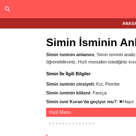
ANAS
Simin İsminin An
Simin isminin anlamını
, Simin isminin analiz
öğrenebilirsiniz. Hızlı menüden istediğiniz kıs
Simin İle İlgili Bilgiler
Simin isminin cinsiyeti
: Kız, Pembe
Simin isminin kökeni
: Farsça
Simin ismi Kuran’da geçiyor mu?
:
✖
Hayır
Hızlı Menü