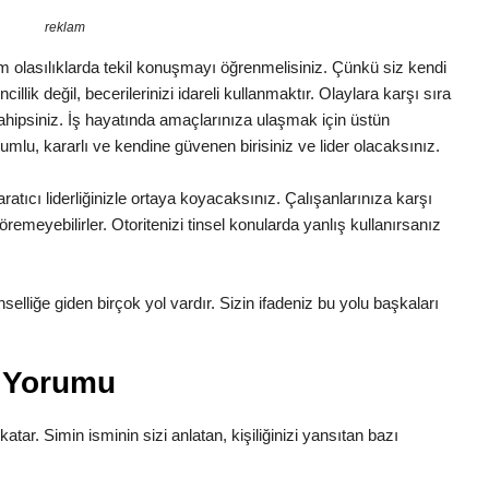
reklam
 Tüm olasılıklarda tekil konuşmayı öğrenmelisiniz. Çünkü siz kendi
illik değil, becerilerinizi idareli kullanmaktır. Olaylara karşı sıra
 sahipsiniz. İş hayatında amaçlarınıza ulaşmak için üstün
lumlu, kararlı ve kendine güvenen birisiniz ve lider olacaksınız.
ratıcı liderliğinizle ortaya koyacaksınız. Çalışanlarınıza karşı
remeyebilirler. Otoritenizi tinsel konularda yanlış kullanırsanız
Tinselliğe giden birçok yol vardır. Sizin ifadeniz bu yolu başkaları
m Yorumu
katar. Simin isminin sizi anlatan, kişiliğinizi yansıtan bazı