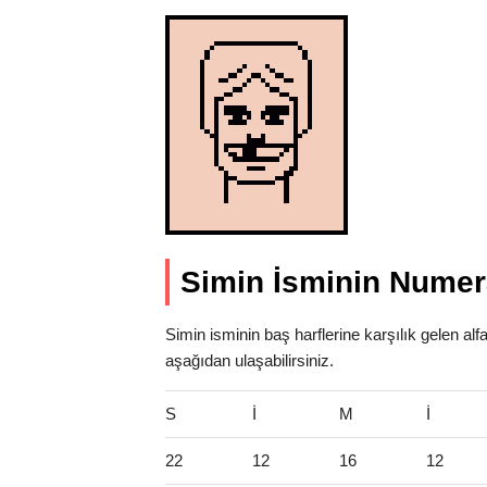
Simin İsminin Numera
Simin isminin baş harflerine karşılık gelen al
aşağıdan ulaşabilirsiniz.
S
İ
M
İ
22
12
16
12