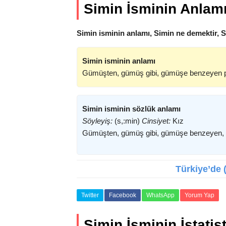
Simin İsminin Anlam
Simin isminin anlamı, Simin ne demektir, 
Simin isminin anlamı
Gümüşten, gümüş gibi, gümüşe benzeyen par
Simin isminin sözlük anlamı
Söyleyiş:
(s,:min)
Cinsiyet:
Kız
Gümüşten, gümüş gibi, gümüşe benzeyen, parl
Türkiye’de (
Twitter
Facebook
WhatsApp
Yorum Yap
Simin İsminin İstatist