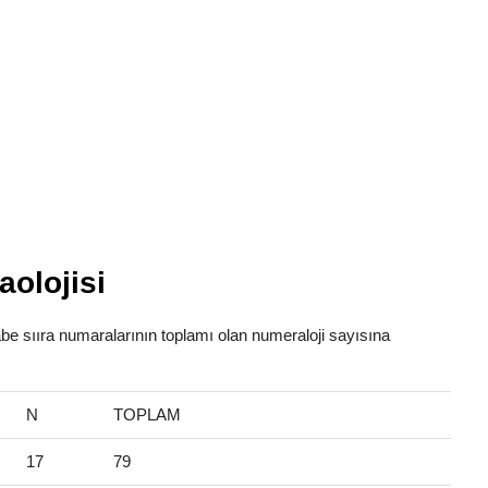
olojisi
fabe sııra numaralarının toplamı olan numeraloji sayısına
N
TOPLAM
17
79