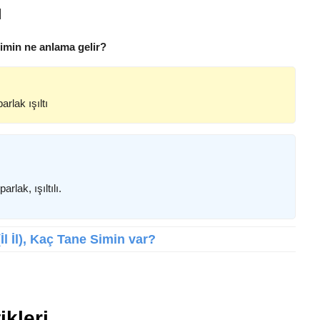
ı
Simin ne anlama gelir?
lak ışıltı
ak, ışıltılı.
İl İl), Kaç Tane Simin var?
ikleri