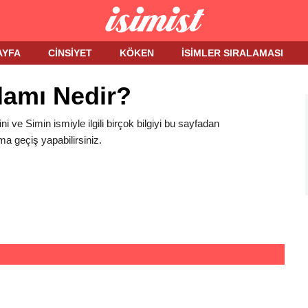
AYFA
CINSIYET
KÖKEN
İSIMLER SIRALAMASI
lamı Nedir?
ini ve Simin ismiyle ilgili birçok bilgiyi bu sayfadan
ma geçiş yapabilirsiniz.