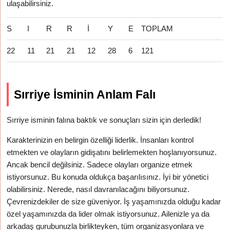
ulaşabilirsiniz.
S
I
R
R
İ
Y
E
TOPLAM
22
11
21
21
12
28
6
121
Sırriye İsminin Anlam Falı
Sırriye isminin falına baktık ve sonuçları sizin için derledik!
Karakterinizin en belirgin özelliği liderlik. İnsanları kontrol
etmekten ve olayların gidişatını belirlemekten hoşlanıyorsunuz.
Ancak bencil değilsiniz. Sadece olayları organize etmek
istiyorsunuz. Bu konuda oldukça başarılısınız. İyi bir yönetici
olabilirsiniz. Nerede, nasıl davranılacağını biliyorsunuz.
Çevrenizdekiler de size güveniyor. İş yaşamınızda olduğu kadar
özel yaşamınızda da lider olmak istiyorsunuz. Ailenizle ya da
arkadaş gurubunuzla birlikteyken, tüm organizasyonlara ve