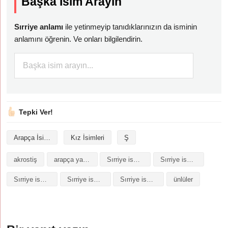
Başka İsim Arayın
Sırriye anlamı
ile yetinmeyip tanıdıklarınızın da isminin
anlamını öğrenin. Ve onları bilgilendirin.
Tepki Ver!
Arapça İsimler
Kız İsimleri
Ş
akrostiş
arapça yazılışı
Sırriye isminin analizi
Sırriye isminin anlamı
Sırriye isminin baş harfleriyle şiir
Sırriye isminin kökeni
Sırriye isminin numerolojisi
ünlüler