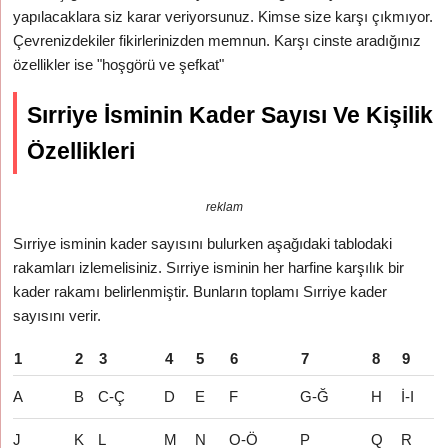
yapılacaklara siz karar veriyorsunuz. Kimse size karşı çıkmıyor.
Çevrenizdekiler fikirlerinizden memnun. Karşı cinste aradığınız
özellikler ise "hoşgörü ve şefkat"
Sırriye İsminin Kader Sayısı Ve Kişilik
Özellikleri
reklam
Sırriye isminin kader sayısını bulurken aşağıdaki tablodaki
rakamları izlemelisiniz. Sırriye isminin her harfine karşılık bir
kader rakamı belirlenmiştir. Bunların toplamı Sırriye kader
sayısını verir.
1
2
3
4
5
6
7
8
9
A
B
C-Ç
D
E
F
G-Ğ
H
İ-I
J
K
L
M
N
O-Ö
P
Q
R