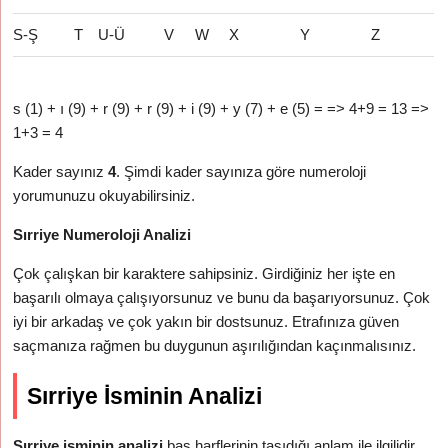
S-Ş
T
U-Ü
V
W
X
Y
Z
s (1) + ı (9) + r (9) + r (9) + i (9) + y (7) + e (5) = => 4+9 = 13 =>
1+3 = 4
Kader sayınız
4
. Şimdi kader sayınıza göre numeroloji
yorumunuzu okuyabilirsiniz.
Sırriye Numeroloji Analizi
Çok çalışkan bir karaktere sahipsiniz. Girdiğiniz her işte en
başarılı olmaya çalışıyorsunuz ve bunu da başarıyorsunuz. Çok
iyi bir arkadaş ve çok yakın bir dostsunuz. Etrafınıza güven
saçmanıza rağmen bu duygunun aşırılığından kaçınmalısınız.
Sırriye İsminin Analizi
Sırriye isminin analizi
baş harflerinin taşıdığı anlam ile ilgilidir.