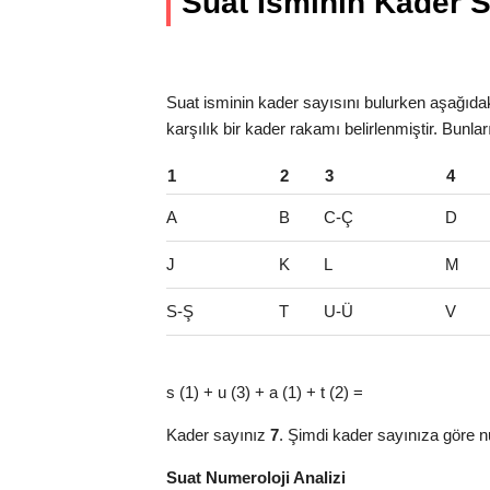
Suat İsminin Kader Sa
Suat isminin kader sayısını bulurken aşağıdaki
karşılık bir kader rakamı belirlenmiştir. Bunla
1
2
3
4
A
B
C-Ç
D
J
K
L
M
S-Ş
T
U-Ü
V
s (1) + u (3) + a (1) + t (2) =
Kader sayınız
7
. Şimdi kader sayınıza göre n
Suat Numeroloji Analizi