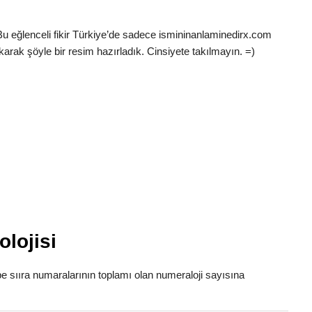
Bu eğlenceli fikir Türkiye’de sadece ismininanlaminedirx.com
karak şöyle bir resim hazırladık. Cinsiyete takılmayın. =)
lojisi
abe sııra numaralarının toplamı olan numeraloji sayısına