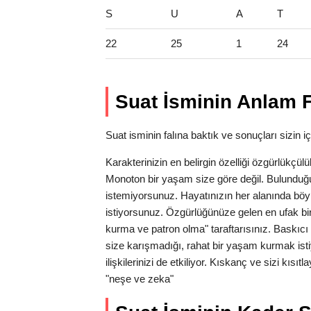
S
U
A
T
22
25
1
24
Suat İsminin Anlam F
Suat isminin falına baktık ve sonuçları sizin iç
Karakterinizin en belirgin özelliği özgürlükçü
Monoton bir yaşam size göre değil. Bulunduğu
istemiyorsunuz. Hayatınızın her alanında bö
istiyorsunuz. Özgürlüğünüze gelen en ufak bir t
kurma ve patron olma" taraftarısınız. Baskıcı 
size karışmadığı, rahat bir yaşam kurmak is
ilişkilerinizi de etkiliyor. Kıskanç ve sizi kıs
"neşe ve zeka"