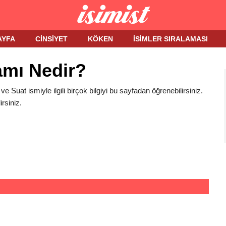
AYFA
CINSIYET
KÖKEN
İSIMLER SIRALAMASI
amı Nedir?
 ve Suat ismiyle ilgili birçok bilgiyi bu sayfadan öğrenebilirsiniz.
rsiniz.