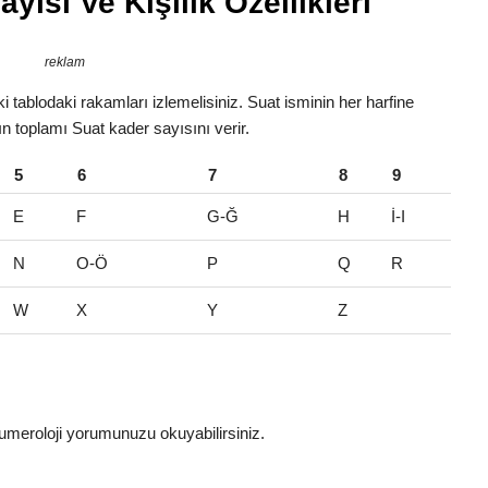
yısı Ve Kişilik Özellikleri
reklam
 tablodaki rakamları izlemelisiniz. Suat isminin her harfine
rın toplamı Suat kader sayısını verir.
5
6
7
8
9
E
F
G-Ğ
H
İ-I
N
O-Ö
P
Q
R
W
X
Y
Z
umeroloji yorumunuzu okuyabilirsiniz.