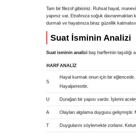
Tam bir filezof gibisiniz. Ruhsal hayat, manev
yapınız var. Etrafınıza soğuk davranmaktan k
durmalı ve hayatınıza biraz güzellik katmalısı
Suat İsminin Analizi
Suat isminin analizi
baş harflerinin taşıdığı anl
HARF
ANALIZ
Hayal kurmak onun için bir eğlencedir
S
Hayalperesttir.
U
Durağan bir yapısı vardır. İşlerini ac
A
Olayları algılama duygusu gelişmiştir.
T
Duygularını söylemekte zorlanır. Ketum 