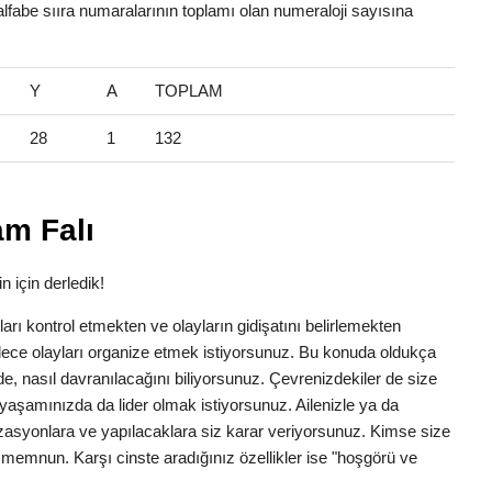
alfabe sııra numaralarının toplamı olan numeraloji sayısına
Y
A
TOPLAM
28
1
132
am Falı
n için derledik!
anları kontrol etmekten ve olayların gidişatını belirlemekten
dece olayları organize etmek istiyorsunuz. Bu konuda oldukça
erede, nasıl davranılacağını biliyorsunuz. Çevrenizdekiler de size
yaşamınızda da lider olmak istiyorsunuz. Ailenizle ya da
zasyonlara ve yapılacaklara siz karar veriyorsunuz. Kimse size
n memnun. Karşı cinste aradığınız özellikler ise "hoşgörü ve