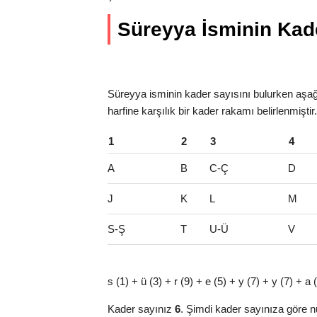
Süreyya İsminin Kader
Süreyya isminin kader sayısını bulurken aşağı
harfine karşılık bir kader rakamı belirlenmişti
1
2
3
4
A
B
C-Ç
D
J
K
L
M
S-Ş
T
U-Ü
V
s (1) + ü (3) + r (9) + e (5) + y (7) + y (7) + a
Kader sayınız
6
. Şimdi kader sayınıza göre n