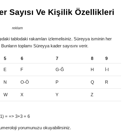
 Sayısı Ve Kişilik Özellikleri
reklam
daki tablodaki rakamları izlemelisiniz. Süreyya isminin her
r. Bunların toplamı Süreyya kader sayısını verir.
5
6
7
8
9
E
F
G-Ğ
H
İ-I
N
O-Ö
P
Q
R
W
X
Y
Z
 (1) = => 3+3 = 6
umeroloji yorumunuzu okuyabilirsiniz.