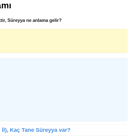
amı
ir, Süreyya ne anlama gelir?
l İl), Kaç Tane Süreyya var?