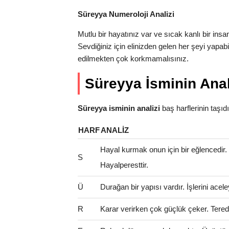
Süreyya Numeroloji Analizi
Mutlu bir hayatınız var ve sıcak kanlı bir ins
Sevdiğiniz için elinizden gelen her şeyi yapab
edilmekten çok korkmamalısınız.
Süreyya İsminin Anal
Süreyya isminin analizi
baş harflerinin taşıdığ
HARF
ANALIZ
Hayal kurmak onun için bir eğlencedir
S
Hayalperesttir.
Ü
Durağan bir yapısı vardır. İşlerini ac
R
Karar verirken çok güçlük çeker. Teredd