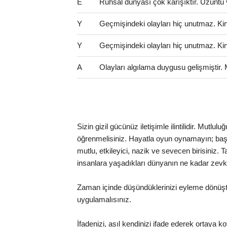
E
Ruhsal dünyası çok karışıktır. Üzüntü 
Y
Geçmişindeki olayları hiç unutmaz. Kinci 
Y
Geçmişindeki olayları hiç unutmaz. Kinci 
A
Olayları algılama duygusu gelişmiştir.
Sizin gizil gücünüz iletişimle ilintilidir. Mutlu
öğrenmelisiniz. Hayatla oyun oynamayın; başı
mutlu, etkileyici, nazik ve sevecen birisiniz. 
insanlara yaşadıkları dünyanın ne kadar zevk
Zaman içinde düşündüklerinizi eyleme dönüştür
uygulamalısınız.
İfadenizi, asıl kendinizi ifade ederek ortaya ko