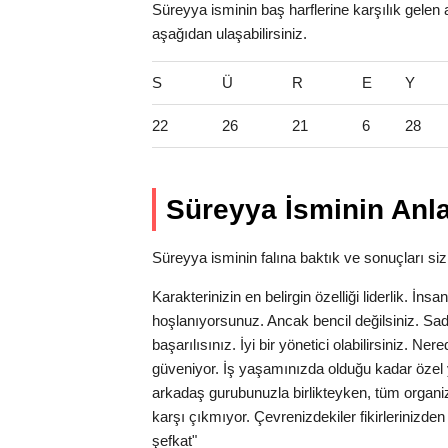
Süreyya isminin baş harflerine karşılık gelen 
aşağıdan ulaşabilirsiniz.
S
Ü
R
E
Y
22
26
21
6
28
Süreyya İsminin Anl
Süreyya isminin falına baktık ve sonuçları sizi
Karakterinizin en belirgin özelliği liderlik. İns
hoşlanıyorsunuz. Ancak bencil değilsiniz. Sa
başarılısınız. İyi bir yönetici olabilirsiniz. N
güveniyor. İş yaşamınızda olduğu kadar özel 
arkadaş gurubunuzla birlikteyken, tüm organi
karşı çıkmıyor. Çevrenizdekiler fikirlerinizde
şefkat"