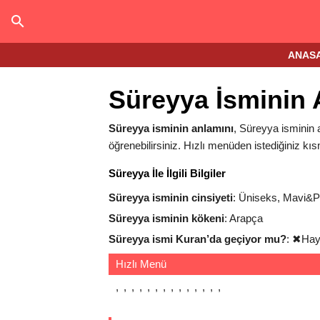
ANAS
Süreyya İsminin 
Süreyya isminin anlamını
, Süreyya isminin a
öğrenebilirsiniz. Hızlı menüden istediğiniz kıs
Süreyya İle İlgili Bilgiler
Süreyya isminin cinsiyeti
: Üniseks, Mavi&
Süreyya isminin kökeni
: Arapça
Süreyya ismi Kuran’da geçiyor mu?
:
✖
Hay
Hızlı Menü