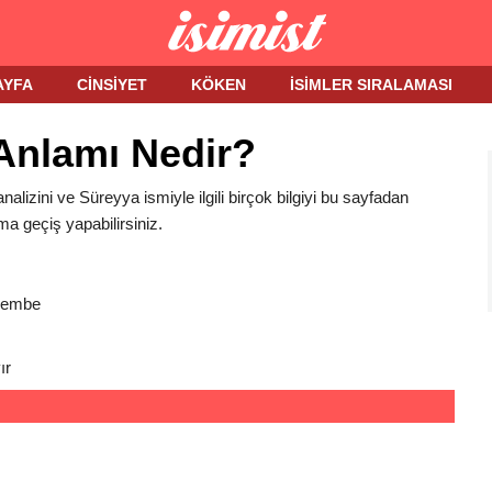
AYFA
CINSIYET
KÖKEN
İSIMLER SIRALAMASI
Anlamı Nedir?
nalizini ve Süreyya ismiyle ilgili birçok bilgiyi bu sayfadan
ma geçiş yapabilirsiniz.
Pembe
ır