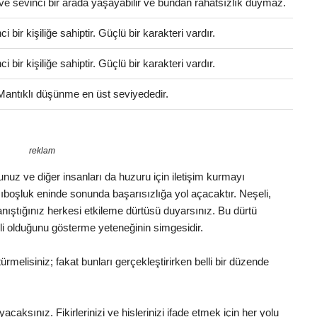
ve sevinci bir arada yaşayabilir ve bundan rahatsızlık duymaz.
bir kişiliğe sahiptir. Güçlü bir karakteri vardır.
bir kişiliğe sahiptir. Güçlü bir karakteri vardır.
 Mantıklı düşünme en üst seviyededir.
reklam
luğunuz ve diğer insanları da huzuru için iletişim kurmayı
boşluk eninde sonunda başarısızlığa yol açacaktır. Neşeli,
Tanıştığınız herkesi etkileme dürtüsü duyarsınız. Bu dürtü
li olduğunu gösterme yeteneğinin simgesidir.
melisiniz; fakat bunları gerçekleştirirken belli bir düzende
yacaksınız. Fikirlerinizi ve hislerinizi ifade etmek için her yolu