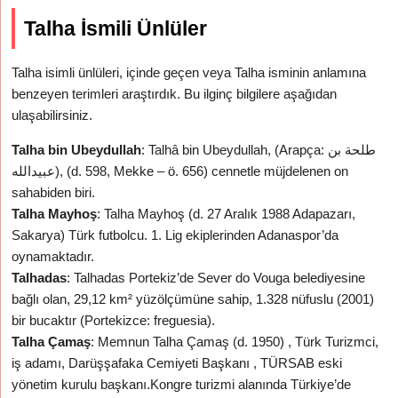
Talha İsmili Ünlüler
Talha isimli ünlüleri, içinde geçen veya Talha isminin anlamına
benzeyen terimleri araştırdık. Bu ilginç bilgilere aşağıdan
ulaşabilirsiniz.
Talha bin Ubeydullah
: Talhâ bin Ubeydullah, (Arapça: طلحة بن
عبيدالله‎), (d. 598, Mekke – ö. 656) cennetle müjdelenen on
sahabiden biri.
Talha Mayhoş
: Talha Mayhoş (d. 27 Aralık 1988 Adapazarı,
Sakarya) Türk futbolcu. 1. Lig ekiplerinden Adanaspor’da
oynamaktadır.
Talhadas
: Talhadas Portekiz’de Sever do Vouga belediyesine
bağlı olan, 29,12 km² yüzölçümüne sahip, 1.328 nüfuslu (2001)
bir bucaktır (Portekizce: freguesia).
Talha Çamaş
: Memnun Talha Çamaş (d. 1950) , Türk Turizmci,
iş adamı, Darüşşafaka Cemiyeti Başkanı , TÜRSAB eski
yönetim kurulu başkanı.Kongre turizmi alanında Türkiye’de