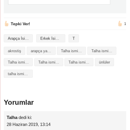
Tepki Ver!
1
Arapça İsimler
Erkek İsimleri
T
akrostiş
arapça yazılışı
Talha isminin analizi
Talha isminin anlamı
Talha isminin baş harfleriyle şiir
Talha isminin kökeni
Talha isminin numerolojisi
ünlüler
talha isminin anlamı
Yorumlar
Talha
dedi ki:
28 Haziran 2019, 13:14