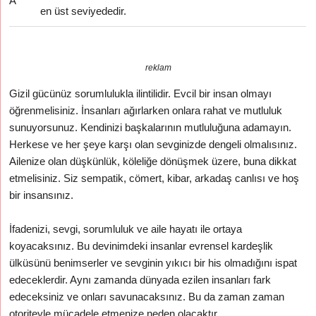
A
en üst seviyededir.
reklam
Gizil gücünüz sorumlulukla ilintilidir. Evcil bir insan olmayı
öğrenmelisiniz. İnsanları ağırlarken onlara rahat ve mutluluk
sunuyorsunuz. Kendinizi başkalarının mutluluğuna adamayın.
Herkese ve her şeye karşı olan sevginizde dengeli olmalısınız.
Ailenize olan düşkünlük, köleliğe dönüşmek üzere, buna dikkat
etmelisiniz. Siz sempatik, cömert, kibar, arkadaş canlısı ve hoş
bir insansınız.
İfadenizi, sevgi, sorumluluk ve aile hayatı ile ortaya
koyacaksınız. Bu devinimdeki insanlar evrensel kardeşlik
ülküsünü benimserler ve sevginin yıkıcı bir his olmadığını ispat
edeceklerdir. Aynı zamanda dünyada ezilen insanları fark
edeceksiniz ve onları savunacaksınız. Bu da zaman zaman
otoriteyle mücadele etmenize neden olacaktır