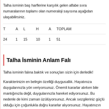
Talha isminin baş harflerine karşılık gelen alfabe sııra
numaralarının toplamı olan numeraloji sayısına aşağıdan
ulaşabilirsiniz.
T
A
L
H
A
TOPLAM
24
1
15
10
1
51
Talha İsminin Anlam Falı
Talha isminin falına baktık ve sonuçları sizin için derledik!
Karakterinizin en belirgin özelliği duygusallık. Hayatınıza
duygularınızla yön veriyorsunuz. Önemli kararlar alırken bile
mantığınızla değil, duygularınızla hareket ediyorsunuz. Bu
nedenle de kimi zaman üzülüyorsunuz. Ancak sezgileriniz güçlü
olduğu için çoğunlukla doğru kararlar alıyorsunuz. Hayatınızın