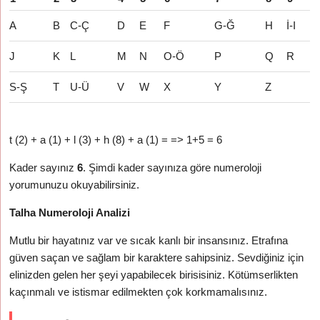
A
B
C-Ç
D
E
F
G-Ğ
H
İ-I
J
K
L
M
N
O-Ö
P
Q
R
S-Ş
T
U-Ü
V
W
X
Y
Z
t (2) + a (1) + l (3) + h (8) + a (1) = => 1+5 = 6
Kader sayınız
6
. Şimdi kader sayınıza göre numeroloji
yorumunuzu okuyabilirsiniz.
Talha Numeroloji Analizi
Mutlu bir hayatınız var ve sıcak kanlı bir insansınız. Etrafına
güven saçan ve sağlam bir karaktere sahipsiniz. Sevdiğiniz için
elinizden gelen her şeyi yapabilecek birisisiniz. Kötümserlikten
kaçınmalı ve istismar edilmekten çok korkmamalısınız.