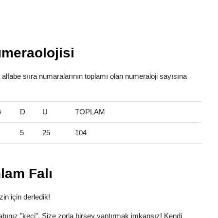
meraolojisi
 alfabe sııra numaralarının toplamı olan numeraloji sayısına
Ğ
D
U
TOPLAM
5
25
104
lam Falı
in için derledik!
Lakabınız "keçi". Size zorla birşey yaptırmak imkansız! Kendi