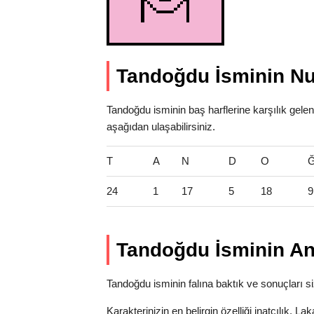
Tandoğdu İsminin Nu
Tandoğdu isminin baş harflerine karşılık gelen
aşağıdan ulaşabilirsiniz.
T
A
N
D
O
24
1
17
5
18
9
Tandoğdu İsminin An
Tandoğdu isminin falına baktık ve sonuçları siz
Karakterinizin en belirgin özelliği inatçılık. 