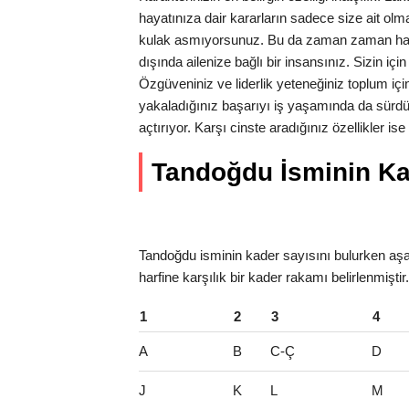
hayatınıza dair kararların sadece size ait olm
kulak asmıyorsunuz. Bu da zaman zaman hata
dışında ailenize bağlı bir insansınız. Sizin iç
Özgüveniniz ve liderlik yeteneğiniz toplum için
yakaladığınız başarıyı iş yaşamında da sürdü
açtırıyor. Karşı cinste aradığınız özellikler is
Tandoğdu İsminin Kade
Tandoğdu isminin kader sayısını bulurken aşağ
harfine karşılık bir kader rakamı belirlenmişti
1
2
3
4
A
B
C-Ç
D
J
K
L
M