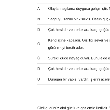
A
Olayları algılama duygusu gelişmiştir.
N
Sağduyu sahibi bir kişiliktir. Üstün güçl
D
Çok hırslıdır ve zorluklara karşı göğüs
Kendi içine kapalıdır. Gizliliği sever ve
O
görünmeyi tercih eder.
Ğ
Sürekli güce ihtiyaç duyar. Bunu elde e
D
Çok hırslıdır ve zorluklara karşı göğüs
U
Durağan bir yapısı vardır. İşlerini ac
Gizil gücünüz akıl gücü ve gözlemle ilintilidir