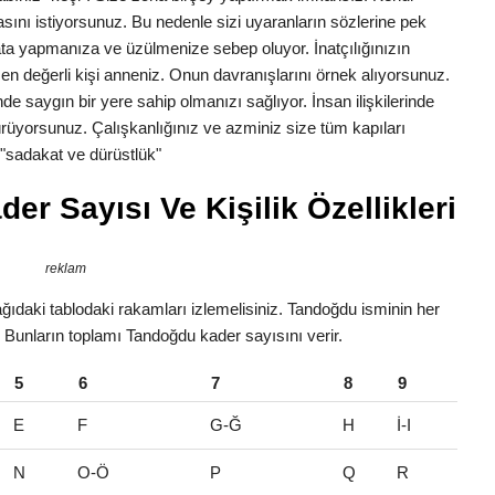
asını istiyorsunuz. Bu nedenle sizi uyaranların sözlerine pek
 yapmanıza ve üzülmenize sebep oluyor. İnatçılığınızın
in en değerli kişi anneniz. Onun davranışlarını örnek alıyorsunuz.
de saygın bir yere sahip olmanızı sağlıyor. İnsan ilişkilerinde
rüyorsunuz. Çalışkanlığınız ve azminiz size tüm kapıları
e "sadakat ve dürüstlük"
r Sayısı Ve Kişilik Özellikleri
reklam
ıdaki tablodaki rakamları izlemelisiniz. Tandoğdu isminin her
r. Bunların toplamı Tandoğdu kader sayısını verir.
5
6
7
8
9
E
F
G-Ğ
H
İ-I
N
O-Ö
P
Q
R