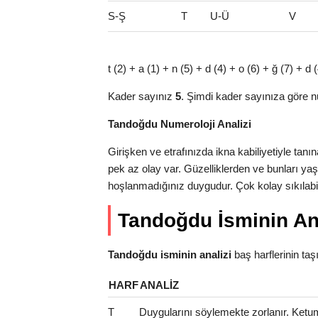
S-Ş
T
U-Ü
V
t (2) + a (1) + n (5) + d (4) + o (6) + ğ (7) + d
Kader sayınız
5
. Şimdi kader sayınıza göre n
Tandoğdu Numeroloji Analizi
Girişken ve etrafınızda ikna kabiliyetiyle ta
pek az olay var. Güzelliklerden ve bunları y
hoşlanmadığınız duygudur. Çok kolay sıkılabili
Tandoğdu İsminin Ana
Tandoğdu isminin analizi
baş harflerinin taşıd
HARF
ANALIZ
T
Duygularını söylemekte zorlanır. Ketum 