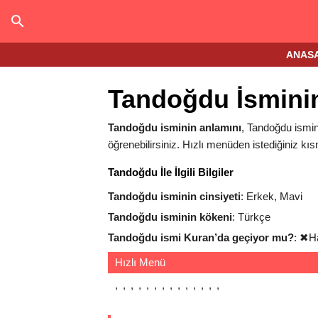
ANAS
Tandoğdu İsmini
Tandoğdu isminin anlamını
, Tandoğdu ismini
öğrenebilirsiniz. Hızlı menüden istediğiniz kıs
Tandoğdu İle İlgili Bilgiler
Tandoğdu isminin cinsiyeti
: Erkek, Mavi
Tandoğdu isminin kökeni
: Türkçe
Tandoğdu ismi Kuran’da geçiyor mu?
:
✖
H
Hızlı Menü