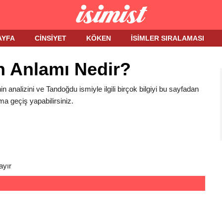
AYFA
CINSIYET
KÖKEN
İSIMLER SIRALAMASI
n Anlamı Nedir?
n analizini ve Tandoğdu ismiyle ilgili birçok bilgiyi bu sayfadan
ma geçiş yapabilirsiniz.
ayır