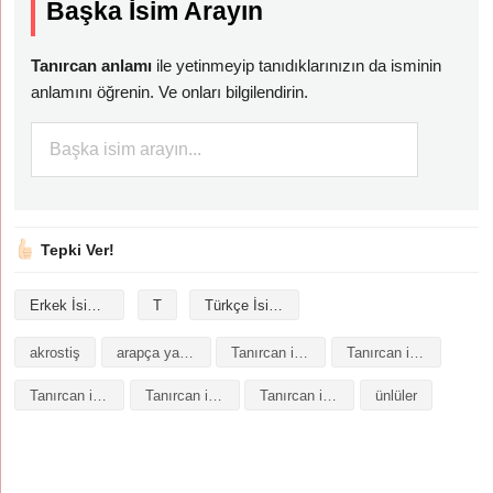
Başka İsim Arayın
Tanırcan anlamı
ile yetinmeyip tanıdıklarınızın da isminin
anlamını öğrenin. Ve onları bilgilendirin.
Tepki Ver!
Erkek İsimleri
T
Türkçe İsimler
akrostiş
arapça yazılışı
Tanırcan isminin analizi
Tanırcan isminin anlamı
Tanırcan isminin baş harfleriyle şiir
Tanırcan isminin kökeni
Tanırcan isminin numerolojisi
ünlüler