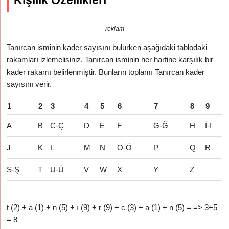
Kişilik Özellikleri
reklam
Tanırcan isminin kader sayısını bulurken aşağıdaki tablodaki
rakamları izlemelisiniz. Tanırcan isminin her harfine karşılık bir
kader rakamı belirlenmiştir. Bunların toplamı Tanırcan kader
sayısını verir.
1
2
3
4
5
6
7
8
9
A
B
C-Ç
D
E
F
G-Ğ
H
İ-I
J
K
L
M
N
O-Ö
P
Q
R
S-Ş
T
U-Ü
V
W
X
Y
Z
t (2) + a (1) + n (5) + ı (9) + r (9) + c (3) + a (1) + n (5) = => 3+5
= 8