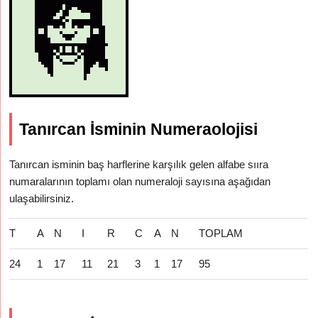
Tanırcan İsminin Numeraolojisi
Tanırcan isminin baş harflerine karşılık gelen alfabe sııra
numaralarının toplamı olan numeraloji sayısına aşağıdan
ulaşabilirsiniz.
T
A
N
I
R
C
A
N
TOPLAM
24
1
17
11
21
3
1
17
95