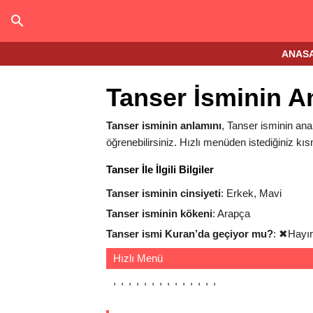
ANAS
Tanser İsminin A
Tanser isminin anlamını
, Tanser isminin anal
öğrenebilirsiniz. Hızlı menüden istediğiniz kıs
Tanser İle İlgili Bilgiler
Tanser isminin cinsiyeti
: Erkek, Mavi
Tanser isminin kökeni
: Arapça
Tanser ismi Kuran’da geçiyor mu?
:
✖
Hayır
Hızlı Menü