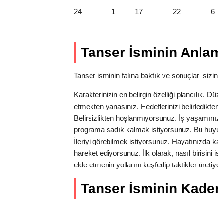
24
1
17
22
6
Tanser İsminin Anlam
Tanser isminin falına baktık ve sonuçları sizin 
Karakterinizin en belirgin özelliği plancılık. Dü
etmekten yanasınız. Hedeflerinizi belirledikten
Belirsizlikten hoşlanmıyorsunuz. İş yaşamın
programa sadık kalmak istiyorsunuz. Bu huyu
İleriyi görebilmek istiyorsunuz. Hayatınızda kar
hareket ediyorsunuz. İlk olarak, nasıl birisini
elde etmenin yollarını keşfedip taktikler üre
Tanser İsminin Kader 