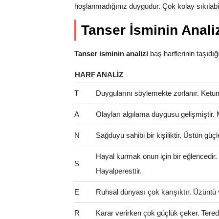
hoşlanmadığınız duygudur. Çok kolay sıkılabili
Tanser İsminin Anali
Tanser isminin analizi
baş harflerinin taşıdığı 
HARF
ANALIZ
T
Duygularını söylemekte zorlanır. Ketum 
A
Olayları algılama duygusu gelişmiştir.
N
Sağduyu sahibi bir kişiliktir. Üstün güçl
Hayal kurmak onun için bir eğlencedir
S
Hayalperesttir.
E
Ruhsal dünyası çok karışıktır. Üzüntü 
R
Karar verirken çok güçlük çeker. Teredd