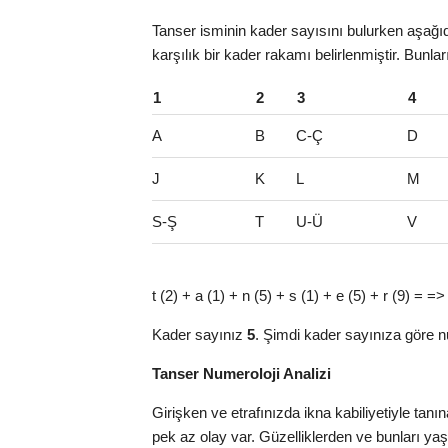
Tanser isminin kader sayısını bulurken aşağıda
karşılık bir kader rakamı belirlenmiştir. Bunla
1
2
3
4
A
B
C-Ç
D
J
K
L
M
S-Ş
T
U-Ü
V
t (2) + a (1) + n (5) + s (1) + e (5) + r (9) = =
Kader sayınız
5
. Şimdi kader sayınıza göre n
Tanser Numeroloji Analizi
Girişken ve etrafınızda ikna kabiliyetiyle ta
pek az olay var. Güzelliklerden ve bunları y