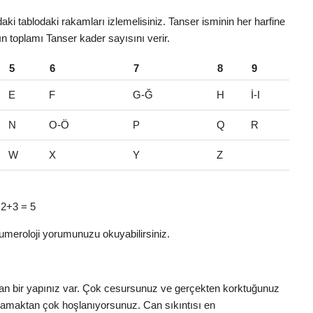
ki tablodaki rakamları izlemelisiniz. Tanser isminin her harfine
rın toplamı Tanser kader sayısını verir.
5
6
7
8
9
E
F
G-Ğ
H
İ-I
N
O-Ö
P
Q
R
W
X
Y
Z
> 2+3 = 5
umeroloji yorumunuzu okuyabilirsiniz.
nınan bir yapınız var. Çok cesursunuz ve gerçekten korktuğunuz
aşamaktan çok hoşlanıyorsunuz. Can sıkıntısı en