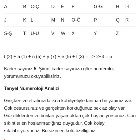
A
B
C-Ç
D
E
F
G-Ğ
H
İ-I
J
K
L
M
N
O-Ö
P
Q
R
S-Ş
T
U-Ü
V
W
X
Y
Z
t (2) + a (1) + n (5) + y (7) + e (5) + l (3) = => 2+3 = 5
Kader sayınız
5
. Şimdi kader sayınıza göre numeroloji
yorumunuzu okuyabilirsiniz.
Tanyel Numeroloji Analizi
Girişken ve etrafınızda ikna kabiliyetiyle tanınan bir yapınız var.
Çok cesursunuz ve gerçekten korktuğunuz pek az olay var.
Güzelliklerden ve bunları yaşamaktan çok hoşlanıyorsunuz. Can
sıkıntısı en hoşlanmadığınız duygudur. Çok kolay
sıkılabiliyorsunuz. Bu sizin en kötü özelliğiniz.