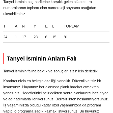
Tanyel isminin baş harflerine karşılık gelen alfabe sııra
numaralarının toplamı olan numeraloji sayısına aşağıdan
ulaşabilirsiniz.
T
A
N
Y
E
L
TOPLAM
24
1
17
28
6
15
91
Tanyel İsminin Anlam Falı
Tanyel isminin falına baktık ve sonuçları sizin için derledik!
Karakterinizin en belirgin özelliği plancılık. Düzenli ve titiz bir
insansınız. Hayatınız her alanında planlı hareket etmekten
yanasınız. Hedeflerinizi belirledikten sonra planlarınızı hazırlıyor
ve ağır adımlarla ilerliyorsunuz. Belirsizlikten hoşlanmıyorsunuz.
İş yaşamınızda olduğu kadar özel yaşamınızda da program
yapıp, o programa sadık kalmak istiyorsunuz. Bu huyunuz