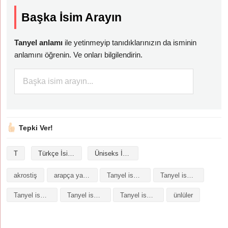
Başka İsim Arayın
Tanyel anlamı
ile yetinmeyip tanıdıklarınızın da isminin
anlamını öğrenin. Ve onları bilgilendirin.
Tepki Ver!
T
Türkçe İsimler
Üniseks İsimler
akrostiş
arapça yazılışı
Tanyel isminin analizi
Tanyel isminin anlamı
Tanyel isminin baş harfleriyle şiir
Tanyel isminin kökeni
Tanyel isminin numerolojisi
ünlüler