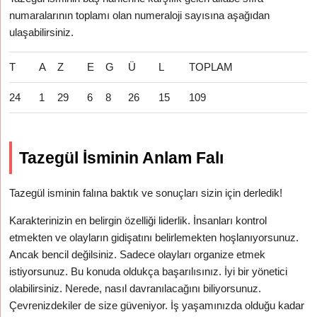
numaralarının toplamı olan numeraloji sayısına aşağıdan
ulaşabilirsiniz.
T
A
Z
E
G
Ü
L
TOPLAM
24
1
29
6
8
26
15
109
Tazegül İsminin Anlam Falı
Tazegül isminin falına baktık ve sonuçları sizin için derledik!
Karakterinizin en belirgin özelliği liderlik. İnsanları kontrol
etmekten ve olayların gidişatını belirlemekten hoşlanıyorsunuz.
Ancak bencil değilsiniz. Sadece olayları organize etmek
istiyorsunuz. Bu konuda oldukça başarılısınız. İyi bir yönetici
olabilirsiniz. Nerede, nasıl davranılacağını biliyorsunuz.
Çevrenizdekiler de size güveniyor. İş yaşamınızda olduğu kadar