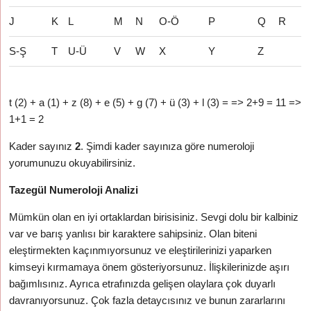
J
K
L
M
N
O-Ö
P
Q
R
S-Ş
T
U-Ü
V
W
X
Y
Z
t (2) + a (1) + z (8) + e (5) + g (7) + ü (3) + l (3) = => 2+9 = 11 =>
1+1 = 2
Kader sayınız
2
. Şimdi kader sayınıza göre numeroloji
yorumunuzu okuyabilirsiniz.
Tazegül Numeroloji Analizi
Mümkün olan en iyi ortaklardan birisisiniz. Sevgi dolu bir kalbiniz
var ve barış yanlısı bir karaktere sahipsiniz. Olan biteni
eleştirmekten kaçınmıyorsunuz ve eleştirilerinizi yaparken
kimseyi kırmamaya önem gösteriyorsunuz. İlişkilerinizde aşırı
bağımlısınız. Ayrıca etrafınızda gelişen olaylara çok duyarlı
davranıyorsunuz. Çok fazla detaycısınız ve bunun zararlarını