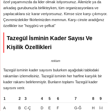
özel yaşamınızda da lider olmak istiyorsunuz. Ailenizle ya da
arkadaş gurubunuzla birlikteyken, tüm organizasyonlara ve
yapılacaklara siz karar veriyorsunuz. Kimse size karşı çıkmıyor.
Çevrenizdekiler fikirlerinizden memnun. Karşı cinste aradığınız
özellikler ise "hoşgörü ve şefkat"
Tazegül İsminin Kader Sayısı Ve
Kişilik Özellikleri
reklam
Tazegül isminin kader sayısını bulurken aşağıdaki tablodaki
rakamları izlemelisiniz. Tazegül isminin her harfine karşılık bir
kader rakamı belirlenmiştir. Bunların toplamı Tazegül kader
sayısını verir.
1
2
3
4
5
6
7
8
9
A
B
C-Ç
D
E
F
G-Ğ
H
İ-I