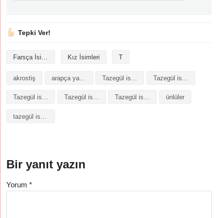
Tepki Ver!
Farsça İsimler
Kız İsimleri
T
akrostiş
arapça yazılışı
Tazegül isminin analizi
Tazegül isminin anlamı
Tazegül isminin baş harfleriyle şiir
Tazegül isminin kökeni
Tazegül isminin numerolojisi
ünlüler
tazegül isminin anlamı
Bir yanıt yazın
Yorum
*