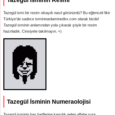
Tazegül İsminin Resmi
Tazegül ismi bir resim olsaydı nasıl görünürdü? Bu eğlenceli fikir
Türkiye’de sadece ismininanlaminedirx.com olarak bizde!
Tazegül isminin anlamından
yola çıkarak şöyle bir resim
hazırladık. Cinsiyete takılmayın. =)
Tazegül İsminin Numeraolojisi
Tazegül isminin baş harflerine karşılık gelen alfabe sııra