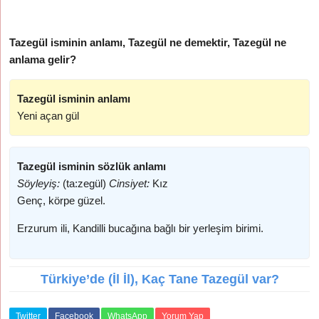
Tazegül isminin anlamı, Tazegül ne demektir, Tazegül ne
anlama gelir?
Tazegül isminin anlamı
Yeni açan gül
Tazegül isminin sözlük anlamı
Söyleyiş:
(ta:zegül)
Cinsiyet:
Kız
Genç, körpe güzel.
Erzurum ili, Kandilli bucağına bağlı bir yerleşim birimi.
Türkiye’de (İl İl), Kaç Tane Tazegül var?
Twitter
Facebook
WhatsApp
Yorum Yap