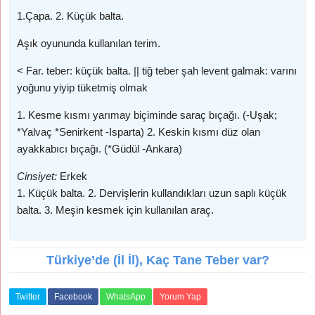
1.Çapa. 2. Küçük balta.
Aşık oyununda kullanılan terim.
< Far. teber: küçük balta. || tiğ teber şah levent galmak: varını
yoğunu yiyip tüketmiş olmak
1. Kesme kısmı yarımay biçiminde saraç bıçağı. (-Uşak;
*Yalvaç *Senirkent -Isparta) 2. Keskin kısmı düz olan
ayakkabıcı bıçağı. (*Güdül -Ankara)
Cinsiyet:
Erkek
1. Küçük balta. 2. Dervişlerin kullandıkları uzun saplı küçük
balta. 3. Meşin kesmek için kullanılan araç.
Türkiye’de (İl İl), Kaç Tane Teber var?
Twitter
Facebook
WhatsApp
Yorum Yap