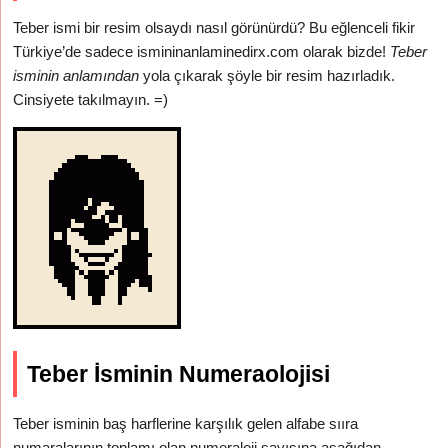
Teber ismi bir resim olsaydı nasıl görünürdü? Bu eğlenceli fikir
Türkiye’de sadece ismininanlaminedirx.com olarak bizde!
Teber
isminin anlamından
yola çıkarak şöyle bir resim hazırladık.
Cinsiyete takılmayın. =)
Teber İsminin Numeraolojisi
Teber isminin baş harflerine karşılık gelen alfabe sııra
numaralarının toplamı olan numeraloji sayısına aşağıdan