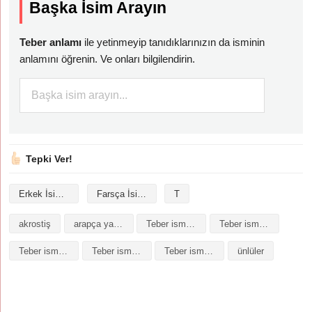
Başka İsim Arayın
Teber anlamı
ile yetinmeyip tanıdıklarınızın da isminin
anlamını öğrenin. Ve onları bilgilendirin.
Tepki Ver!
Erkek İsimleri
Farsça İsimler
T
akrostiş
arapça yazılışı
Teber isminin analizi
Teber isminin anlamı
Teber isminin baş harfleriyle şiir
Teber isminin kökeni
Teber isminin numerolojisi
ünlüler