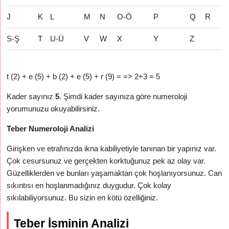
J
K
L
M
N
O-Ö
P
Q
R
S-Ş
T
U-Ü
V
W
X
Y
Z
t (2) + e (5) + b (2) + e (5) + r (9) = => 2+3 = 5
Kader sayınız
5
. Şimdi kader sayınıza göre numeroloji
yorumunuzu okuyabilirsiniz.
Teber Numeroloji Analizi
Girişken ve etrafınızda ikna kabiliyetiyle tanınan bir yapınız var.
Çok cesursunuz ve gerçekten korktuğunuz pek az olay var.
Güzelliklerden ve bunları yaşamaktan çok hoşlanıyorsunuz. Can
sıkıntısı en hoşlanmadığınız duygudur. Çok kolay
sıkılabiliyorsunuz. Bu sizin en kötü özelliğiniz.
Teber İsminin Analizi