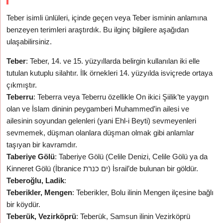
Teber isimli ünlüleri, içinde geçen veya Teber isminin anlamına
benzeyen terimleri araştırdık. Bu ilginç bilgilere aşağıdan
ulaşabilirsiniz.
Teber
: Teber, 14. ve 15. yüzyıllarda belirgin kullanılan iki elle
tutulan kutuplu silahtır. İlk örnekleri 14. yüzyılda isviçrede ortaya
çıkmıştır.
Teberru
: Teberra veya Teberru özellikle On ikici Şiilik’te yaygın
olan ve İslam dininin peygamberi Muhammed’in ailesi ve
ailesinin soyundan gelenleri (yani Ehl-i Beyti) sevmeyenleri
sevmemek, düşman olanlara düşman olmak gibi anlamlar
taşıyan bir kavramdır.
Taberiye Gölü
: Taberiye Gölü (Celile Denizi, Celile Gölü ya da
Kinneret Gölü (İbranice ים כנרת) İsrail’de bulunan bir göldür.
Teberoğlu, Ladik
:
Teberikler, Mengen
: Teberikler, Bolu ilinin Mengen ilçesine bağlı
bir köydür.
Teberük, Vezirköprü
: Teberük, Samsun ilinin Vezirköprü