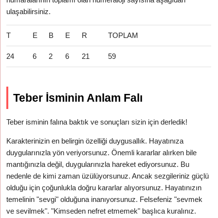
ulaşabilirsiniz.
T
E
B
E
R
TOPLAM
24
6
2
6
21
59
Teber İsminin Anlam Falı
Teber isminin falına baktık ve sonuçları sizin için derledik!
Karakterinizin en belirgin özelliği duygusallık. Hayatınıza
duygularınızla yön veriyorsunuz. Önemli kararlar alırken bile
mantığınızla değil, duygularınızla hareket ediyorsunuz. Bu
nedenle de kimi zaman üzülüyorsunuz. Ancak sezgileriniz güçlü
olduğu için çoğunlukla doğru kararlar alıyorsunuz. Hayatınızın
temelinin "sevgi" olduğuna inanıyorsunuz. Felsefeniz "sevmek
ve sevilmek". "Kimseden nefret etmemek" başlıca kuralınız.