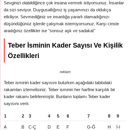
Sevginizi olabildiğince çok insana vermek istiyorsunuz. İnsanlar
da sizi seviyor. Duygusallığınız iş yaşamınızı da oldukça
etkiliyor. Sevmediğiniz ve insanlığa yararlı olamadığınızı
düşündüğünüz işlerde çalışmak istemiyorsunuz. Karşı cinste
aradığınız özellikler ise "sonsuz aşk ve sadakat"
Teber İsminin Kader Sayısı Ve Kişilik
Özellikleri
reklam
Teber isminin kader sayısını bulurken aşağıdaki tablodaki
rakamları izlemelisiniz. Teber isminin her harfine karşılık bir
kader rakamı belirlenmiştir. Bunların toplamı Teber kader
sayısını verir.
1
2
3
4
5
6
7
8
9
A
B
C-Ç
D
E
F
G-Ğ
H
İ-I