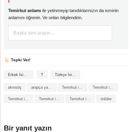
Temirkut anlamı
ile yetinmeyip tanıdıklarınızın da isminin
anlamını öğrenin. Ve onları bilgilendirin.
Tepki Ver!
Erkek İsimleri
T
Türkçe İsimler
akrostiş
arapça yazılışı
Temirkut isminin analizi
Temirkut isminin anlamı
Temirkut isminin baş harfleriyle şiir
Temirkut isminin kökeni
Temirkut isminin numerolojisi
ünlüler
Bir yanıt yazın