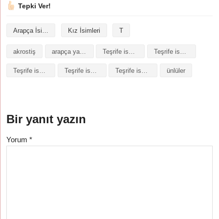
Tepki Ver!
Arapça İsimler
Kız İsimleri
T
akrostiş
arapça yazılışı
Teşrife isminin analizi
Teşrife isminin anlamı
Teşrife isminin baş harfleriyle şiir
Teşrife isminin kökeni
Teşrife isminin numerolojisi
ünlüler
Bir yanıt yazın
Yorum
*