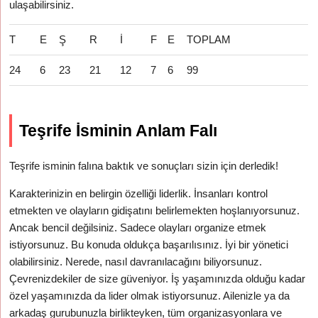
ulaşabilirsiniz.
T
E
Ş
R
İ
F
E
TOPLAM
24
6
23
21
12
7
6
99
Teşrife İsminin Anlam Falı
Teşrife isminin falına baktık ve sonuçları sizin için derledik!
Karakterinizin en belirgin özelliği liderlik. İnsanları kontrol
etmekten ve olayların gidişatını belirlemekten hoşlanıyorsunuz.
Ancak bencil değilsiniz. Sadece olayları organize etmek
istiyorsunuz. Bu konuda oldukça başarılısınız. İyi bir yönetici
olabilirsiniz. Nerede, nasıl davranılacağını biliyorsunuz.
Çevrenizdekiler de size güveniyor. İş yaşamınızda olduğu kadar
özel yaşamınızda da lider olmak istiyorsunuz. Ailenizle ya da
arkadaş gurubunuzla birlikteyken, tüm organizasyonlara ve