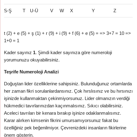
S-Ş
T
U-Ü
V
W
X
Y
Z
t (2) + e (5) + ş (1) + r (9) + i (9) + f (6) + e (5) = => 3+7 = 10 =>
1+0 = 1
Kader sayınız
1
. Şimdi kader sayınıza göre numeroloji
yorumunuzu okuyabilirsiniz.
Teşrife Numeroloji Analizi
Doğuştan lider özelliklerine sahipsiniz. Bulunduğunuz ortamlarda
her zaman fikri sorulanlardansınız. Çok hırslısınız ve bu hırsınızı
işinizde kullanmaktan çekinmiyorsunuz. Lider olmanızın verdiği
hükmedici tavırlarınızdan kaçınmalısınız. Sıkıcı olabilirsiniz.
Aceleci tavrıları bir kenara bırakıp işinize odaklanmalısınız.
Karar alırken kimsenin fikrini umursamıyorsunuz fakat bu
özelliğiniz pek beğenilmiyor. Çevrenizdeki insanların fikirlerine
önem gösterin.