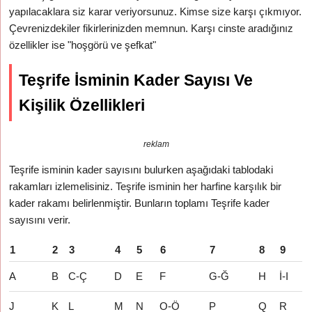
yapılacaklara siz karar veriyorsunuz. Kimse size karşı çıkmıyor.
Çevrenizdekiler fikirlerinizden memnun. Karşı cinste aradığınız
özellikler ise "hoşgörü ve şefkat"
Teşrife İsminin Kader Sayısı Ve
Kişilik Özellikleri
reklam
Teşrife isminin kader sayısını bulurken aşağıdaki tablodaki
rakamları izlemelisiniz. Teşrife isminin her harfine karşılık bir
kader rakamı belirlenmiştir. Bunların toplamı Teşrife kader
sayısını verir.
1
2
3
4
5
6
7
8
9
A
B
C-Ç
D
E
F
G-Ğ
H
İ-I
J
K
L
M
N
O-Ö
P
Q
R