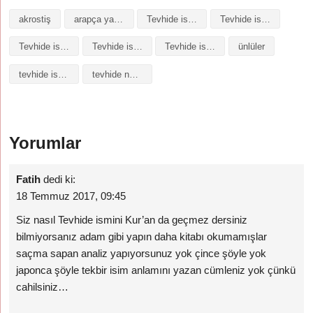
akrostiş
arapça yazılışı
Tevhide isminin analizi
Tevhide isminin anlamı
Tevhide isminin baş harfleriyle şiir
Tevhide isminin kökeni
Tevhide isminin numerolojisi
ünlüler
tevhide isminin anlamı
tevhide ne demek
Yorumlar
Fatih
dedi ki:
18 Temmuz 2017, 09:45
Siz nasıl Tevhide ismini Kur’an da geçmez dersiniz
bilmiyorsanız adam gibi yapın daha kitabı okumamışlar
saçma sapan analiz yapıyorsunuz yok çince şöyle yok
japonca şöyle tekbir isim anlamını yazan cümleniz yok çünkü
cahilsiniz…