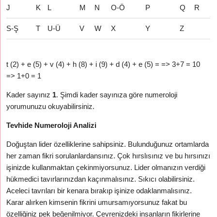
J
K
L
M
N
O-Ö
P
Q
R
S-Ş
T
U-Ü
V
W
X
Y
Z
t (2) + e (5) + v (4) + h (8) + i (9) + d (4) + e (5) = => 3+7 = 10
=> 1+0 = 1
Kader sayınız
1
. Şimdi kader sayınıza göre numeroloji
yorumunuzu okuyabilirsiniz.
Tevhide Numeroloji Analizi
Doğuştan lider özelliklerine sahipsiniz. Bulunduğunuz ortamlarda
her zaman fikri sorulanlardansınız. Çok hırslısınız ve bu hırsınızı
işinizde kullanmaktan çekinmiyorsunuz. Lider olmanızın verdiği
hükmedici tavırlarınızdan kaçınmalısınız. Sıkıcı olabilirsiniz.
Aceleci tavrıları bir kenara bırakıp işinize odaklanmalısınız.
Karar alırken kimsenin fikrini umursamıyorsunuz fakat bu
özelliğiniz pek beğenilmiyor. Çevrenizdeki insanların fikirlerine