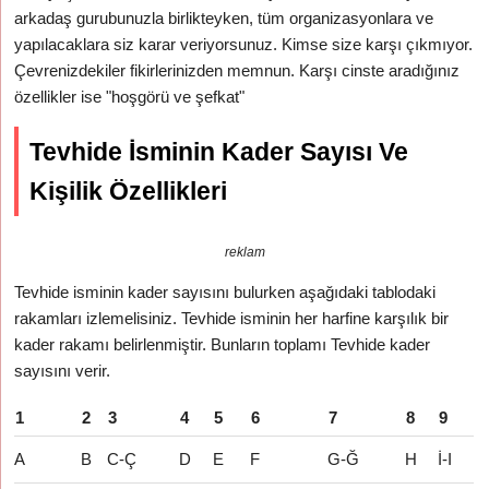
arkadaş gurubunuzla birlikteyken, tüm organizasyonlara ve
yapılacaklara siz karar veriyorsunuz. Kimse size karşı çıkmıyor.
Çevrenizdekiler fikirlerinizden memnun. Karşı cinste aradığınız
özellikler ise "hoşgörü ve şefkat"
Tevhide İsminin Kader Sayısı Ve
Kişilik Özellikleri
reklam
Tevhide isminin kader sayısını bulurken aşağıdaki tablodaki
rakamları izlemelisiniz. Tevhide isminin her harfine karşılık bir
kader rakamı belirlenmiştir. Bunların toplamı Tevhide kader
sayısını verir.
1
2
3
4
5
6
7
8
9
A
B
C-Ç
D
E
F
G-Ğ
H
İ-I