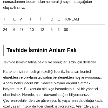
numaralarının toplamı olan numeraloji sayısına aşağıdan
ulaşabilirsiniz.
T
E
V
H
İ
D
E
TOPLAM
24
6
27
10
12
5
6
90
Tevhide İsminin Anlam Falı
Tevhide isminin falına baktık ve sonuçları sizin için derledik!
Karakterinizin en belirgin özelliği liderlik. İnsanları kontrol
etmekten ve olayların gidişatını belirlemekten hoşlanıyorsunuz.
Ancak bencil değilsiniz. Sadece olayları organize etmek
istiyorsunuz. Bu konuda oldukça başarılısınız. İyi bir yönetici
olabilirsiniz. Nerede, nasıl davranılacağını biliyorsunuz.
Çevrenizdekiler de size güveniyor. İş yaşamınızda olduğu kadar
özel yaşamınızda da lider olmak istiyorsunuz. Ailenizle ya da