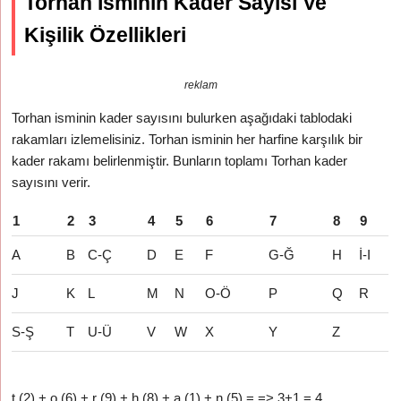
Torhan İsminin Kader Sayısı Ve
Kişilik Özellikleri
reklam
Torhan isminin kader sayısını bulurken aşağıdaki tablodaki
rakamları izlemelisiniz. Torhan isminin her harfine karşılık bir
kader rakamı belirlenmiştir. Bunların toplamı Torhan kader
sayısını verir.
1
2
3
4
5
6
7
8
9
A
B
C-Ç
D
E
F
G-Ğ
H
İ-I
J
K
L
M
N
O-Ö
P
Q
R
S-Ş
T
U-Ü
V
W
X
Y
Z
t (2) + o (6) + r (9) + h (8) + a (1) + n (5) = => 3+1 = 4