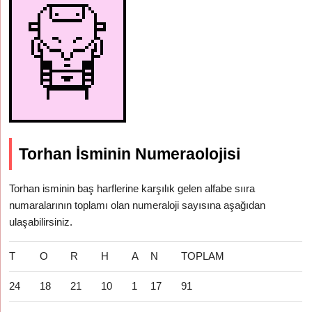
Torhan İsminin Numeraolojisi
Torhan isminin baş harflerine karşılık gelen alfabe sııra
numaralarının toplamı olan numeraloji sayısına aşağıdan
ulaşabilirsiniz.
T
O
R
H
A
N
TOPLAM
24
18
21
10
1
17
91