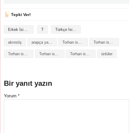
Tepki Ver!
Erkek İsimleri
T
Türkçe İsimler
akrostiş
arapça yazılışı
Torhan isminin analizi
Torhan isminin anlamı
Torhan isminin baş harfleriyle şiir
Torhan isminin kökeni
Torhan isminin numerolojisi
ünlüler
Bir yanıt yazın
Yorum
*