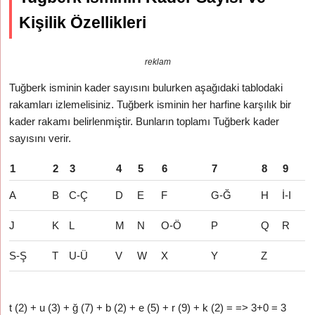
Kişilik Özellikleri
reklam
Tuğberk isminin kader sayısını bulurken aşağıdaki tablodaki
rakamları izlemelisiniz. Tuğberk isminin her harfine karşılık bir
kader rakamı belirlenmiştir. Bunların toplamı Tuğberk kader
sayısını verir.
1
2
3
4
5
6
7
8
9
A
B
C-Ç
D
E
F
G-Ğ
H
İ-I
J
K
L
M
N
O-Ö
P
Q
R
S-Ş
T
U-Ü
V
W
X
Y
Z
t (2) + u (3) + ğ (7) + b (2) + e (5) + r (9) + k (2) = => 3+0 = 3