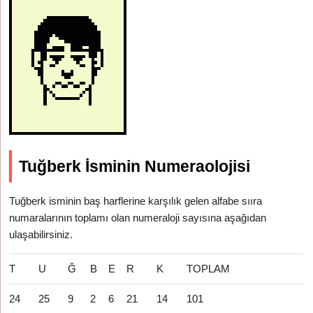
Tuğberk İsminin Numeraolojisi
Tuğberk isminin baş harflerine karşılık gelen alfabe sııra
numaralarının toplamı olan numeraloji sayısına aşağıdan
ulaşabilirsiniz.
T
U
Ğ
B
E
R
K
TOPLAM
24
25
9
2
6
21
14
101