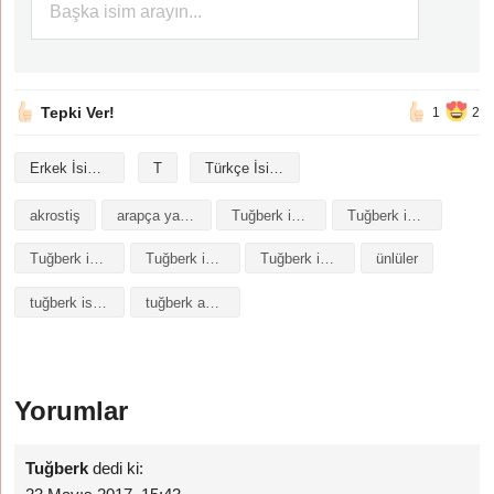
Tepki Ver!
1
2
Erkek İsimleri
T
Türkçe İsimler
akrostiş
arapça yazılışı
Tuğberk isminin analizi
Tuğberk isminin anlamı
Tuğberk isminin baş harfleriyle şiir
Tuğberk isminin kökeni
Tuğberk isminin numerolojisi
ünlüler
tuğberk isminin anlamı
tuğberk anlamı
Yorumlar
Tuğberk
dedi ki: