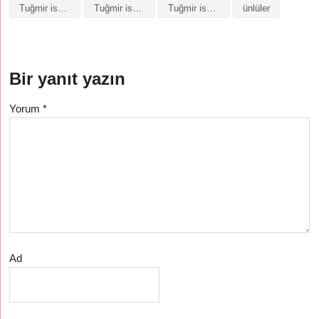
Tuğmir isminin baş harfleriyle şiir
Tuğmir isminin kökeni
Tuğmir isminin numerolojisi
ünlüler
Bir yanıt yazın
Yorum
*
Ad