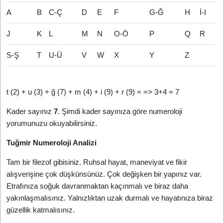
A
B
C-Ç
D
E
F
G-Ğ
H
İ-I
J
K
L
M
N
O-Ö
P
Q
R
S-Ş
T
U-Ü
V
W
X
Y
Z
t (2) + u (3) + ğ (7) + m (4) + i (9) + r (9) = => 3+4 = 7
Kader sayınız
7
. Şimdi kader sayınıza göre numeroloji
yorumunuzu okuyabilirsiniz.
Tuğmir Numeroloji Analizi
Tam bir filezof gibisiniz. Ruhsal hayat, maneviyat ve fikir
alışverişine çok düşkünsünüz. Çok değişken bir yapınız var.
Etrafınıza soğuk davranmaktan kaçınmalı ve biraz daha
yakınlaşmalısınız. Yalnızlıktan uzak durmalı ve hayatınıza biraz
güzellik katmalısınız.