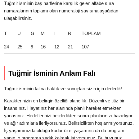
Tuğmir isminin baş harflerine karşılık gelen alfabe sııra
numaralarının toplamı olan numeraloji sayısına aşağıdan
ulaşabilirsiniz.
T
U
Ğ
M
İ
R
TOPLAM
24
25
9
16
12
21
107
Tuğmir İsminin Anlam Falı
Tuğmir isminin falına baktık ve sonuçları sizin için derledik!
Karakterinizin en belirgin özelliği plancılık. Düzenli ve titiz bir
insansınız. Hayatınız her alanında planlı hareket etmekten
yanasınız. Hedeflerinizi belirledikten sonra planlarınızı hazırlıyor
ve ağır adımlarla ilerliyorsunuz. Belirsizlikten hoşlanmıyorsunuz.
İş yaşamınızda olduğu kadar özel yaşamınızda da program
yapıp, o programa sadık kalmak istiyorsunuz. Bu huyunuz