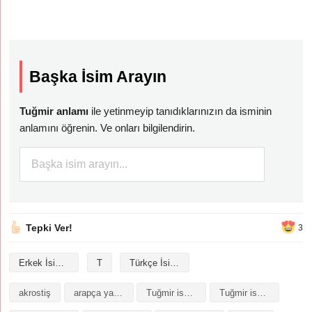
Başka İsim Arayın
Tuğmir anlamı
ile yetinmeyip tanıdıklarınızın da isminin
anlamını öğrenin. Ve onları bilgilendirin.
Tepki Ver!
3
Erkek İsimleri
T
Türkçe İsimler
akrostiş
arapça yazılışı
Tuğmir isminin analizi
Tuğmir isminin anlamı