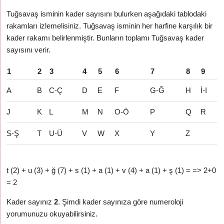
Tuğsavaş isminin kader sayısını bulurken aşağıdaki tablodaki
rakamları izlemelisiniz. Tuğsavaş isminin her harfine karşılık bir
kader rakamı belirlenmiştir. Bunların toplamı Tuğsavaş kader
sayısını verir.
1
2
3
4
5
6
7
8
9
A
B
C-Ç
D
E
F
G-Ğ
H
İ-I
J
K
L
M
N
O-Ö
P
Q
R
S-Ş
T
U-Ü
V
W
X
Y
Z
t (2) + u (3) + ğ (7) + s (1) + a (1) + v (4) + a (1) + ş (1) = => 2+0
= 2
Kader sayınız
2
. Şimdi kader sayınıza göre numeroloji
yorumunuzu okuyabilirsiniz.