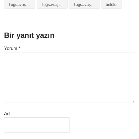
Tuğsavaş isminin baş harfleriyle şiir
Tuğsavaş isminin kökeni
Tuğsavaş isminin numerolojisi
ünlüler
Bir yanıt yazın
Yorum
*
Ad