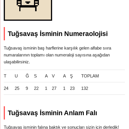
Tuğsavaş İsminin Numeraolojisi
Tuğsavaş isminin baş harflerine karşılık gelen alfabe sııra
numaralarının toplamı olan numeraloji sayısına aşağıdan
ulaşabilirsiniz.
T
U
Ğ
S
A
V
A
Ş
TOPLAM
24
25
9
22
1
27
1
23
132
Tuğsavaş İsminin Anlam Falı
Tuğsavaş isminin falına baktık ve sonuçları sizin için derledik!