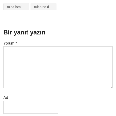
tulca isminin anlamı
tulca ne demek
Bir yanıt yazın
Yorum
*
Ad