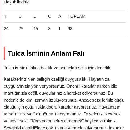
ulaşabilirsiniz.
T
U
L
C
A
TOPLAM
24
25
15
3
1
68
Tulca İsminin Anlam Falı
Tulca isminin falına baktık ve sonuçları sizin için derledik!
Karakterinizin en belirgin özelliği duygusallık. Hayatınıza
duygularınızla yön veriyorsunuz. Önemli kararlar alırken bile
mantığınızla değil, duygularınızla hareket ediyorsunuz. Bu
nedenle de kimi zaman üzülüyorsunuz. Ancak sezgileriniz güçlü
olduğu için çoğunlukla doğru kararlar alıyorsunuz. Hayatınızın
temelinin "sevgi" olduğuna inanıyorsunuz. Felsefeniz "sevmek
ve sevilmek". "Kimseden nefret etmemek" başlıca kuralınız.
Sevginizi olabildiğince çok insana vermek istiyorsunuz. İnsanlar