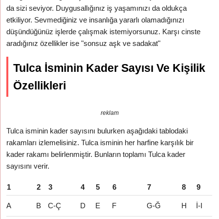
da sizi seviyor. Duygusallığınız iş yaşamınızı da oldukça
etkiliyor. Sevmediğiniz ve insanlığa yararlı olamadığınızı
düşündüğünüz işlerde çalışmak istemiyorsunuz. Karşı cinste
aradığınız özellikler ise "sonsuz aşk ve sadakat"
Tulca İsminin Kader Sayısı Ve Kişilik
Özellikleri
reklam
Tulca isminin kader sayısını bulurken aşağıdaki tablodaki
rakamları izlemelisiniz. Tulca isminin her harfine karşılık bir
kader rakamı belirlenmiştir. Bunların toplamı Tulca kader
sayısını verir.
1
2
3
4
5
6
7
8
9
A
B
C-Ç
D
E
F
G-Ğ
H
İ-I