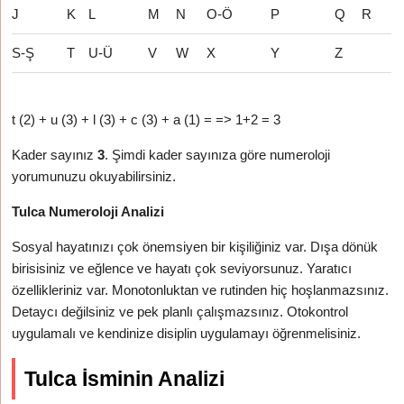
J
K
L
M
N
O-Ö
P
Q
R
S-Ş
T
U-Ü
V
W
X
Y
Z
t (2) + u (3) + l (3) + c (3) + a (1) = => 1+2 = 3
Kader sayınız
3
. Şimdi kader sayınıza göre numeroloji
yorumunuzu okuyabilirsiniz.
Tulca Numeroloji Analizi
Sosyal hayatınızı çok önemsiyen bir kişiliğiniz var. Dışa dönük
birisisiniz ve eğlence ve hayatı çok seviyorsunuz. Yaratıcı
özellikleriniz var. Monotonluktan ve rutinden hiç hoşlanmazsınız.
Detaycı değilsiniz ve pek planlı çalışmazsınız. Otokontrol
uygulamalı ve kendinize disiplin uygulamayı öğrenmelisiniz.
Tulca İsminin Analizi