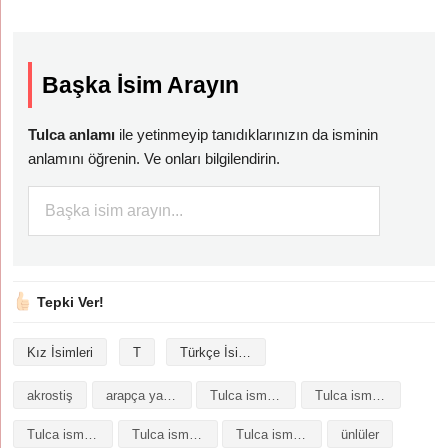
Başka İsim Arayın
Tulca anlamı
ile yetinmeyip tanıdıklarınızın da isminin
anlamını öğrenin. Ve onları bilgilendirin.
Tepki Ver!
Kız İsimleri
T
Türkçe İsimler
akrostiş
arapça yazılışı
Tulca isminin analizi
Tulca isminin anlamı
Tulca isminin baş harfleriyle şiir
Tulca isminin kökeni
Tulca isminin numerolojisi
ünlüler