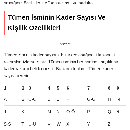
aradığınız özellikler ise "sonsuz aşk ve sadakat"
Tümen İsminin Kader Sayısı Ve
Kişilik Özellikleri
reklam
Tümen isminin kader sayısını bulurken aşağıdaki tablodaki
rakamları izlemelisiniz. Tümen isminin her harfine karşılık bir
kader rakamı belirlenmiştir. Bunların toplamı Tümen kader
sayısını verir.
1
2
3
4
5
6
7
8
9
A
B
C-Ç
D
E
F
G-Ğ
H
İ-I
J
K
L
M
N
O-Ö
P
Q
R
S-Ş
T
U-Ü
V
W
X
Y
Z