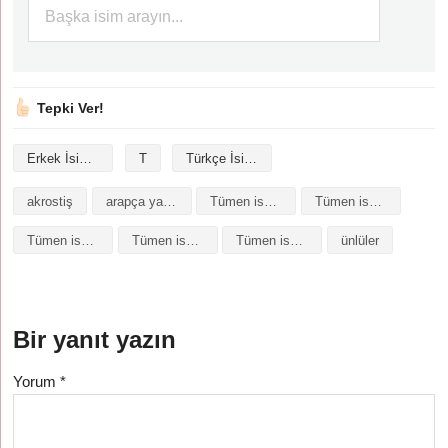
Tepki Ver!
Erkek İsimleri
T
Türkçe İsimler
akrostiş
arapça yazılışı
Tümen isminin analizi
Tümen isminin anlamı
Tümen isminin baş harfleriyle şiir
Tümen isminin kökeni
Tümen isminin numerolojisi
ünlüler
Bir yanıt yazın
Yorum
*