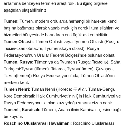
anlamına benzeyen terimleri araştırdık. Bu ilginç bilgilere
aşağıdan ulaşabilirsiniz.
Tümen
: Tümen, modern ordularda herhangi bir harekatı kendi
başına bağımsız olarak yapabilmek için gerekli tüm silahları ve
hizmetleri bünyesinde barındıran en küçük askeri birliktir.
Tümen Oblastı
: Tümen Oblastı veya Tyumen Oblastı (Rusça:
Тюме́нская о́бласть, Tyumenskaya oblast), Rusya
Federasyonu’nun Urallar Federal Bölgesi’nde bulunan oblast.
Tümen, Rusya
: Tümen ya da Tyumen (Rusça: Тюмень), Saha
Türkçesi:Түмэн (tümen). Tatarca, Түмэн(tümen). Çuvaşça,
Тэмэн(temen)) Rusya Federasyonu’nda, Tümen Oblastı’nın
merkezi kent.
Tumen Nehri
: Tuman Nehri (Korece: 두만강, Tuman-Gang),
Kore Demokratik Halk Cumhuriyeti’nin Çin Halk Cumhuriyeti ve
Rusya Federasyonu ile olan kuzeydoğu sınırını çizen nehir.
Tümenli, Karaisalı
: Tümenli, Adana ilinin Karaisalı ilçesine bağlı
bir köydür.
Roschino Uluslararası Havalimanı
: Roschino Uluslararası