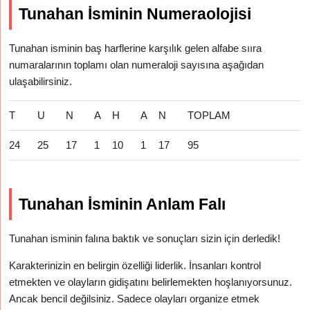
Tunahan İsminin Numeraolojisi
Tunahan isminin baş harflerine karşılık gelen alfabe sııra
numaralarının toplamı olan numeraloji sayısına aşağıdan
ulaşabilirsiniz.
T
U
N
A
H
A
N
TOPLAM
24
25
17
1
10
1
17
95
Tunahan İsminin Anlam Falı
Tunahan isminin falına baktık ve sonuçları sizin için derledik!
Karakterinizin en belirgin özelliği liderlik. İnsanları kontrol
etmekten ve olayların gidişatını belirlemekten hoşlanıyorsunuz.
Ancak bencil değilsiniz. Sadece olayları organize etmek