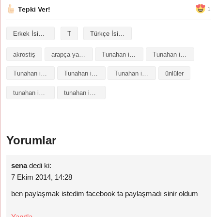
Tepki Ver!
1
Erkek İsimleri
T
Türkçe İsimler
akrostiş
arapça yazılışı
Tunahan isminin analizi
Tunahan isminin anlamı
Tunahan isminin baş harfleriyle şiir
Tunahan isminin kökeni
Tunahan isminin numerolojisi
ünlüler
tunahan isminin anlamı
tunahan isminin anlami nedir
Yorumlar
sena
dedi ki:
7 Ekim 2014, 14:28
ben paylaşmak istedim facebook ta paylaşmadı sinir oldum
Yanıtla