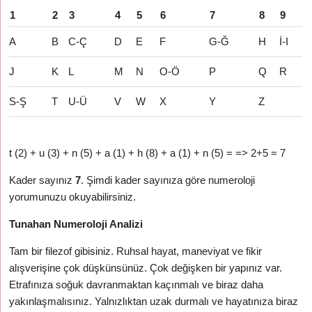
1
2
3
4
5
6
7
8
9
A
B
C-Ç
D
E
F
G-Ğ
H
İ-I
J
K
L
M
N
O-Ö
P
Q
R
S-Ş
T
U-Ü
V
W
X
Y
Z
t (2) + u (3) + n (5) + a (1) + h (8) + a (1) + n (5) = => 2+5 = 7
Kader sayınız
7
. Şimdi kader sayınıza göre numeroloji
yorumunuzu okuyabilirsiniz.
Tunahan Numeroloji Analizi
Tam bir filezof gibisiniz. Ruhsal hayat, maneviyat ve fikir
alışverişine çok düşkünsünüz. Çok değişken bir yapınız var.
Etrafınıza soğuk davranmaktan kaçınmalı ve biraz daha
yakınlaşmalısınız. Yalnızlıktan uzak durmalı ve hayatınıza biraz